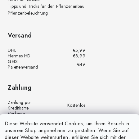
Tipps und Tricks für den Pflanzenanbau
Pflanzenbeleuchtung
Versand
DHL
€5,99
Hermes HD
€8,99
GEIS -
€49
Palettenversand
Zahlung
Zahlung per
Kostenlos
Kreditkarte
Vorkasse
Kostenlos
(Banküberweisung)
Diese Website verwendet Cookies, um Ihren Besuch in
Zahlung per PayPal
Kostenlos
unserem Shop angenehmer zu gestalten. Wenn Sie auf
Nachnahme
€4,00
dieser Website weitersurfen, erklären Sie sich mit der