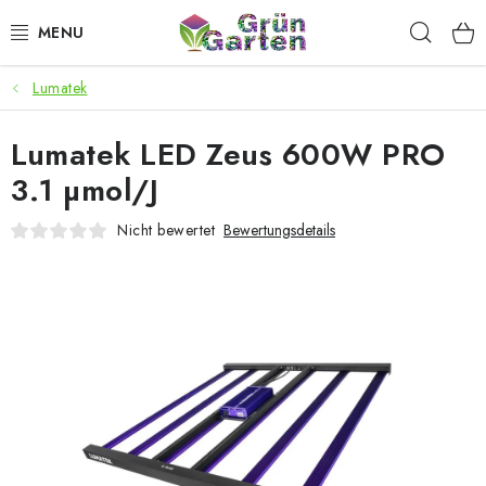
Zum
Such
Inhalt
springen
Lumatek
ANGEBOTE
Lumatek LED Zeus 600W PRO
LED PFLANZENLAMPEN
3.1 µmol/J
ANBAUBEDARF FÜR DEN HEIMANBAU
Nicht bewertet
Bewertungsdetails
AQUARISTIK
MICROGREENS
SMARTER GARTEN
Geschäftsbewertung
Kaufberatung
AGB
Blog
Kontakt
Datenschutzerklärung
Impressum