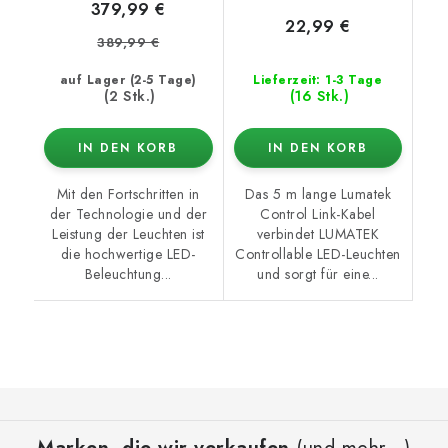
379,99 €
22,99 €
389,99 €
auf Lager (2-5 Tage)
Lieferzeit: 1-3 Tage
(2 Stk.)
(16 Stk.)
IN DEN KORB
IN DEN KORB
Mit den Fortschritten in
Das 5 m lange Lumatek
der Technologie und der
Control Link-Kabel
Leistung der Leuchten ist
verbindet LUMATEK
die hochwertige LED-
Controllable LED-Leuchten
Beleuchtung...
und sorgt für eine...
F
u