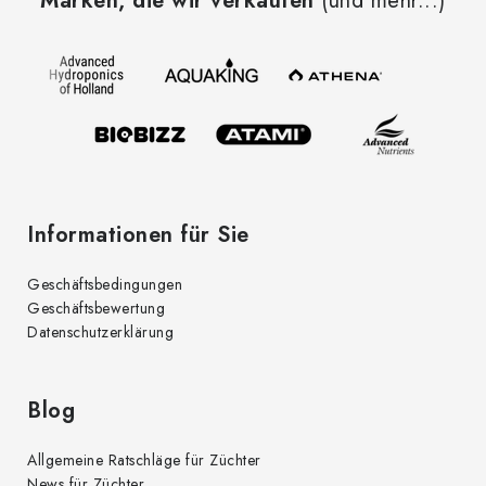
Marken, die wir verkaufen
(und mehr...)
ß
z
e
i
l
e
Informationen für Sie
Geschäftsbedingungen
Geschäftsbewertung
Datenschutzerklärung
Blog
Allgemeine Ratschläge für Züchter
News für Züchter