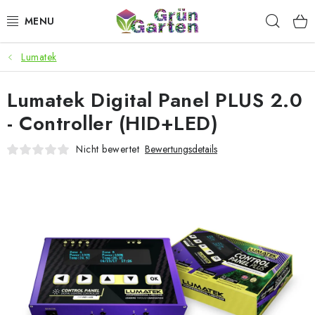
Zum
Such
Inhalt
springen
Lumatek
ANGEBOTE
Lumatek Digital Panel PLUS 2.0
LED PFLANZENLAMPEN
- Controller (HID+LED)
ANBAUBEDARF FÜR DEN HEIMANBAU
Nicht bewertet
Bewertungsdetails
AQUARISTIK
MICROGREENS
SMARTER GARTEN
Geschäftsbewertung
Kaufberatung
AGB
Blog
Kontakt
Datenschutzerklärung
Impressum