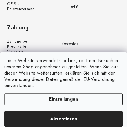
GEIS -
€49
Palettenversand
Zahlung
Zahlung per
Kostenlos
Kreditkarte
Vorkasse
Kostenlos
(Banküberweisung)
Diese Website verwendet Cookies, um Ihren Besuch in
Zahlung per PayPal
Kostenlos
unserem Shop angenehmer zu gestalten. Wenn Sie auf
Nachnahme
€4,00
dieser Website weitersurfen, erklären Sie sich mit der
Verwendung dieser Daten gemäß der EU-Verordnung
einverstanden.
Einstellungen
Copyright 2026
GrünGarten.de
. Alle Rechte vorbehalten.
Cookie-
Akzeptieren
Einstellungen ändern
Erstellt von Shoptet