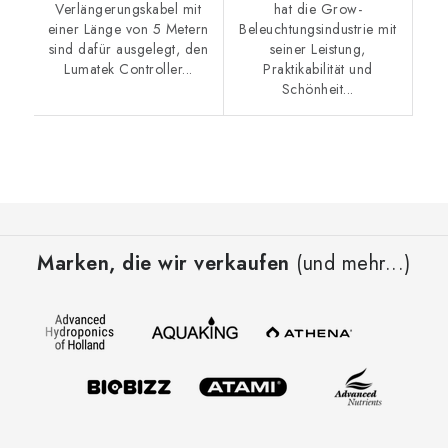
Verlängerungskabel mit
hat die Grow-
einer Länge von 5 Metern
Beleuchtungsindustrie mit
sind dafür ausgelegt, den
seiner Leistung,
Lumatek Controller...
Praktikabilität und
Schönheit...
F
u
Marken, die wir verkaufen
(und mehr...)
ß
z
e
i
l
e