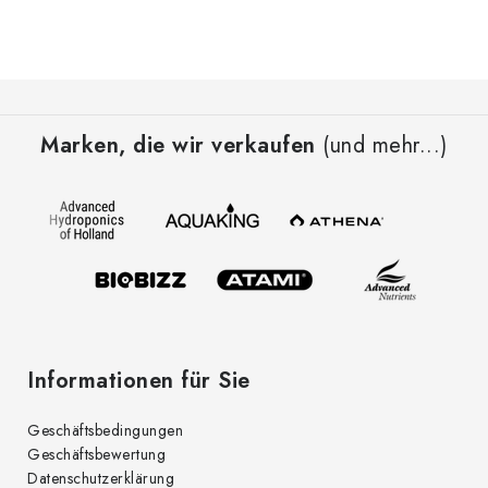
F
u
Marken, die wir verkaufen
(und mehr...)
ß
z
e
i
l
e
Informationen für Sie
Geschäftsbedingungen
Geschäftsbewertung
Datenschutzerklärung