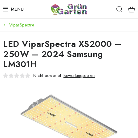
Zum
Such
Inhalt
springen
ViparSpectra
ANGEBOTE
LED ViparSpectra XS2000 –
LED PFLANZENLAMPEN
250W – 2024 Samsung
ANBAUBEDARF FÜR DEN HEIMANBAU
LM301H
AQUARISTIK
Nicht bewertet
Bewertungsdetails
MICROGREENS
SMARTER GARTEN
Geschäftsbewertung
Kaufberatung
AGB
Blog
Kontakt
Datenschutzerklärung
Impressum