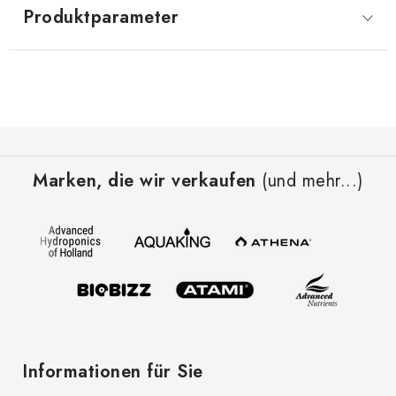
Produktparameter
F
u
Marken, die wir verkaufen
(und mehr...)
ß
z
e
i
l
e
Informationen für Sie