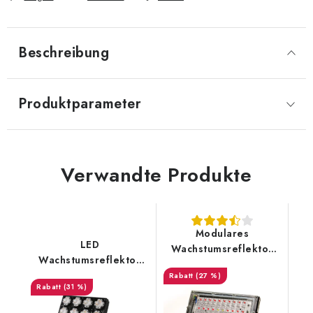
Beschreibung
Produktparameter
Verwandte Produkte
Modulares
LED
Wachstumsreflektor
Wachstumsreflektor
50W Fullspektrum
45W SANSI
(27 %)
(31 %)