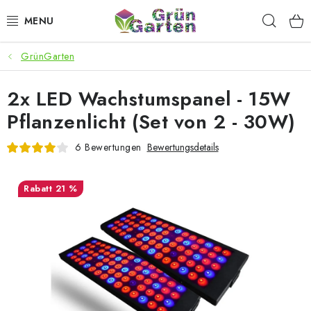
Zum
Such
Inhalt
springen
GrünGarten
ANGEBOTE
2x LED Wachstumspanel - 15W
LED PFLANZENLAMPEN
Pflanzenlicht (Set von 2 - 30W)
ANBAUBEDARF FÜR DEN HEIMANBAU
6 Bewertungen
Bewertungsdetails
AQUARISTIK
21 %
MICROGREENS
SMARTER GARTEN
Geschäftsbewertung
Kaufberatung
AGB
Blog
Kontakt
Datenschutzerklärung
Impressum