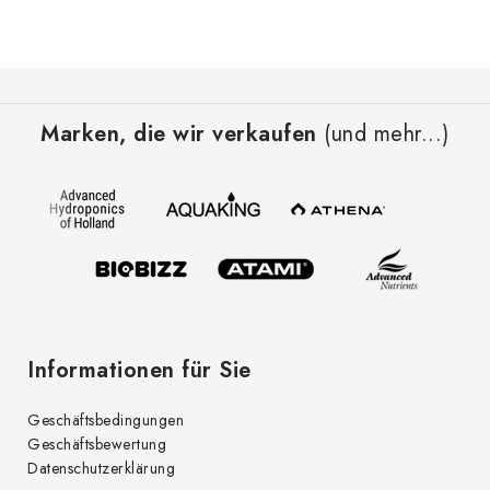
F
u
Marken, die wir verkaufen
(und mehr...)
ß
z
e
i
l
e
Informationen für Sie
Geschäftsbedingungen
Geschäftsbewertung
Datenschutzerklärung