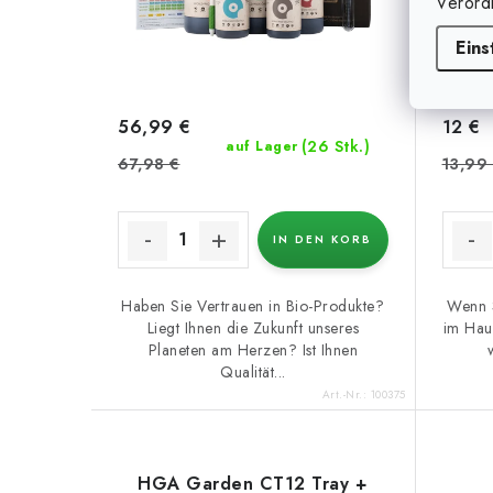
Verord
Eins
56,99 €
12 €
(26 Stk.)
auf Lager
67,98 €
13,99
IN DEN KORB
Haben Sie Vertrauen in Bio-Produkte?
Wenn S
Liegt Ihnen die Zukunft unseres
im Haus
Planeten am Herzen? Ist Ihnen
Qualität...
Art.-Nr.:
100375
HGA Garden CT12 Tray +