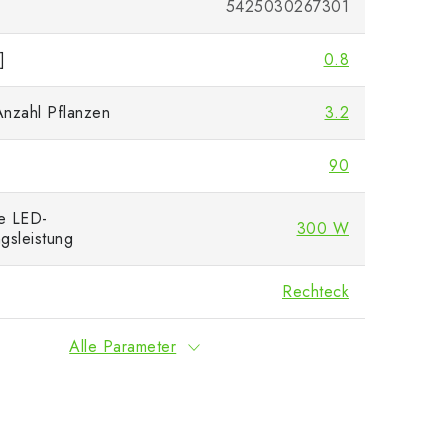
5425030267301
]
0.8
nzahl Pflanzen
3.2
90
e LED-
300 W
gsleistung
Rechteck
Alle Parameter