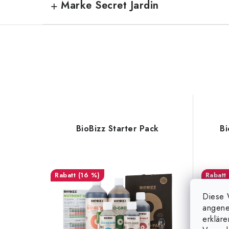
Marke Secret Jardin
BioBizz Starter Pack
Bi
(16 %)
Diese 
angene
erklär