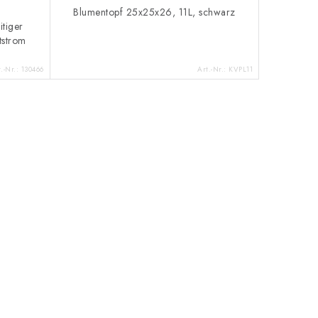
Blumentopf 25x25x26, 11L, schwarz
itiger
tstrom
t.-Nr.:
130466
Art.-Nr.:
KVPL11