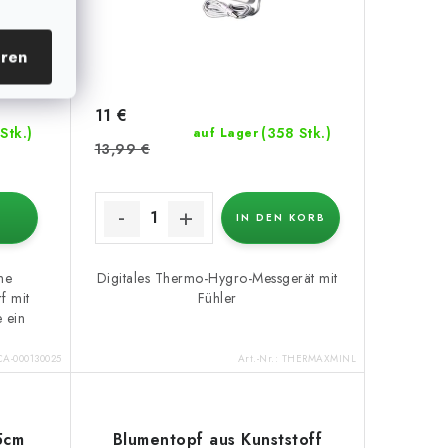
eren
11 €
Stk.)
(358 Stk.)
auf Lager
13,99 €
IN DEN KORB
ine
Digitales Thermo-Hygro-Messgerät mit
f mit
Fühler
e ein
CA-000130025
Art.-Nr.:
THERMAXMINL
5cm
Blumentopf aus Kunststoff