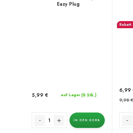
Eazy Plug
6,99
5,99 €
(8 Stk.)
auf Lager
9,98 
IN DEN KORB