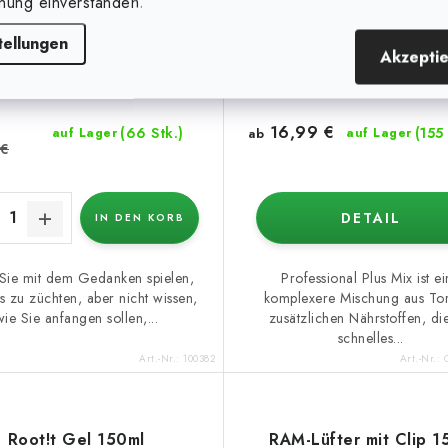
nung einverstanden.
25 l
50 l
tellungen
Akzepti
16,99 €
(66 Stk.)
(155 
auf Lager
ab
auf Lager
 €
DETAIL
IN DEN KORB
ie mit dem Gedanken spielen,
Professional Plus Mix ist e
 zu züchten, aber nicht wissen,
komplexere Mischung aus Tor
wie Sie anfangen sollen,...
zusätzlichen Nährstoffen, di
schnelles...
Art.-Nr.:
100382
Art.-Nr.:
Root!t Gel 150ml
RAM-Lüfter mit Clip 1