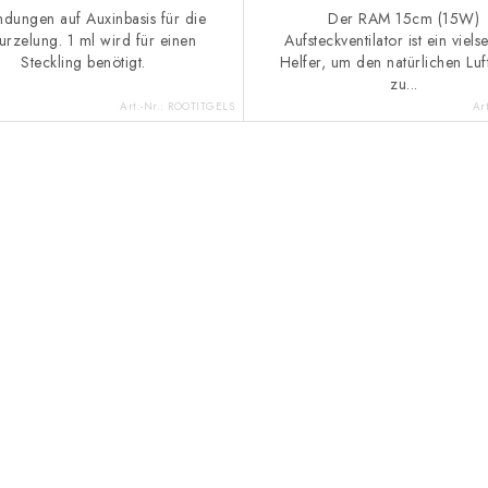
ndungen auf Auxinbasis für die
Der RAM 15cm (15W)
rzelung. 1 ml wird für einen
Aufsteckventilator ist ein vielse
Steckling benötigt.
Helfer, um den natürlichen Luf
zu...
Art.-Nr.:
ROOTITGELS
Ar