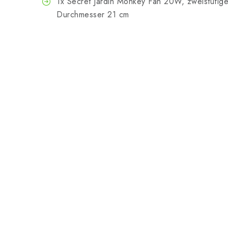
1x Secret Jardin Monkey Fan 20W, zweistufiger 
Durchmesser 21 cm