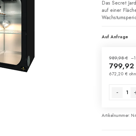
Das Secret Jar
auf einer Fläc
Wachstumsperio
Auf Anfrage
989,98 €
–1
799,92
672,20 € ohn
Verkaufsprei
Artikelnummer:
N