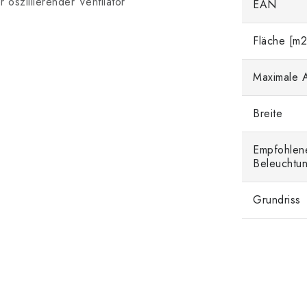
oszillierender Ventilator
EAN
Fläche [m2
Maximale A
Breite
Empfohlen
Beleuchtun
Grundriss