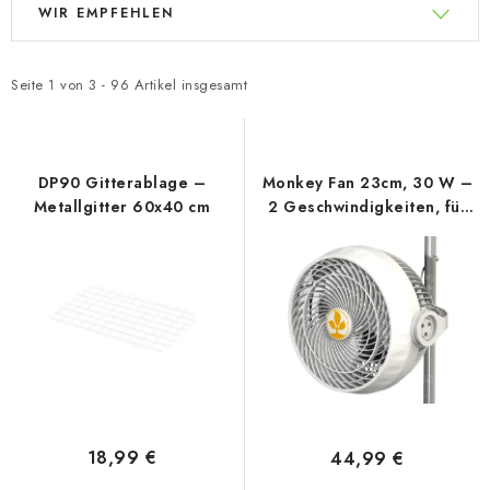
WIR EMPFEHLEN
i
r
s
o
t
d
Seite
1
von
3
-
96
Artikel insgesamt
e
u
d
k
e
t
DP90 Gitterablage –
Monkey Fan 23cm, 30 W –
r
s
Metallgitter 60x40 cm
2 Geschwindigkeiten, für
Stangen von 16–21 mm
P
o
r
r
o
t
d
i
u
e
k
r
t
u
e
n
18,99 €
44,99 €
g