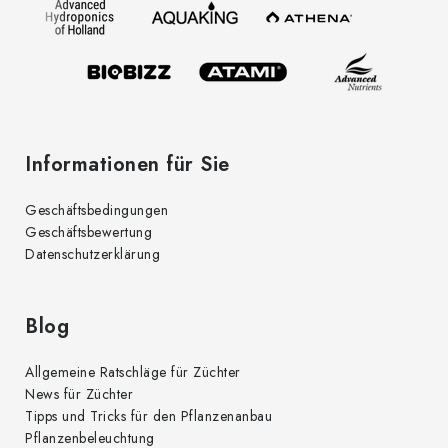
d
e
e
i
r
l
L
e
i
s
t
Informationen für Sie
e
Geschäftsbedingungen
Geschäftsbewertung
Datenschutzerklärung
Blog
Allgemeine Ratschläge für Züchter
News für Züchter
Tipps und Tricks für den Pflanzenanbau
Pflanzenbeleuchtung