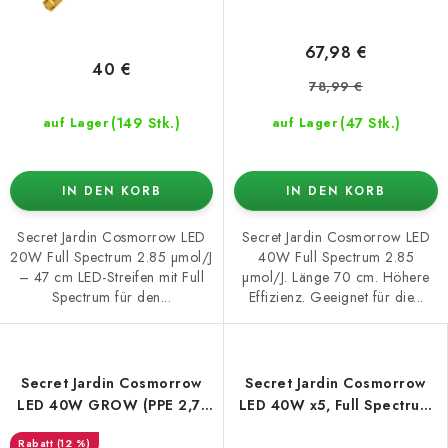
67,98 €
40 €
78,99 €
(149 Stk.)
(47 Stk.)
auf Lager
auf Lager
IN DEN KORB
IN DEN KORB
Secret Jardin Cosmorrow LED
Secret Jardin Cosmorrow LED
20W Full Spectrum 2.85 µmol/J
40W Full Spectrum 2.85
– 47 cm LED-Streifen mit Full
µmol/J. Länge 70 cm. Höhere
Spectrum für den...
Effizienz. Geeignet für die...
Secret Jardin Cosmorrow
Secret Jardin Cosmorrow
LED 40W GROW (PPE 2,7)
LED 40W x5, Full Spectrum
– LED Pflanzenlampe für
Kit 2.7 µmol/J
(12 %)