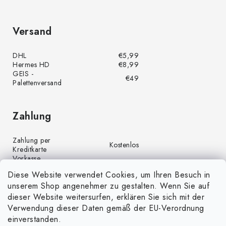
Versand
DHL
€5,99
Hermes HD
€8,99
GEIS -
€49
Palettenversand
Zahlung
Zahlung per
Kostenlos
Kreditkarte
Vorkasse
Kostenlos
(Banküberweisung)
Diese Website verwendet Cookies, um Ihren Besuch in
Zahlung per PayPal
Kostenlos
unserem Shop angenehmer zu gestalten. Wenn Sie auf
Nachnahme
€4,00
dieser Website weitersurfen, erklären Sie sich mit der
Verwendung dieser Daten gemäß der EU-Verordnung
einverstanden.