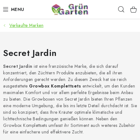
Zum
Such
Inhalt
springen
Verkaufte Marken
ANGEBOTE
LED PFLANZENLAMPEN
Secret Jardin
ANBAUBEDARF FÜR DEN HEIMANBAU
Secret Jardin
ist eine französische Marke, die sich darauf
konzentriert, den Züchtern Produkte anzubieten, die all ihren
AQUARISTIK
Anforderungen gerecht werden. Zu diesem Zweck hat sie reich
ausgestattete
Growbox Komplettsets
entwickelt, um den Kunden
MICROGREENS
maximalen Komfort und vor allem perfekte Ergebnisse beim Anbau
zu bieten. Die Growboxen von Secret Jardin bieten Ihren Pflanzen
eine moderne Umgebung, die bis ins letzte Detail durchdacht ist. Sie
SMARTER GARTEN
sind so konzipiert, dass Ihre Kräuter optimale klimatische und
lichttechnische Bedingungen genießen können. Neben den
Growbox Komplettsets umfasst ihr Sortiment auch weiteres Zubehör
Geschäftsbewertung
Kaufberatung
AGB
Blog
für eine einfachere und effektivere Zucht.
Kontakt
Datenschutzerklärung
Impressum