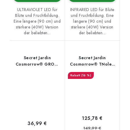
ULTRAVIOLET LED für
INFRARED LED für Blüte
Blüte und Fruchtbildung.
und Fruchtbildung. Eine
Eine längere (90 cm) und
längere (90 cm) und
stärkere (40W) Version
stärkere (40W) Version
der beliebten...
der beliebten...
Secret Jardin
Secret Jardin
Cosmorrow® GROW
Cosmorrow® TNoled
LED 20W PPE 2.7 -
2x40w BLOOMING LED
(16 %)
Wachstumsspektrum
Kit
125,78 €
36,99 €
149,99 €