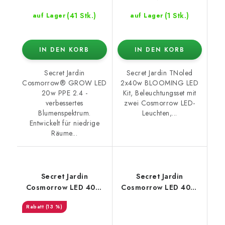
(41 Stk.)
(1 Stk.)
auf Lager
auf Lager
IN DEN KORB
IN DEN KORB
Secret Jardin
Secret Jardin TNoled
Cosmorrow® GROW LED
2x40w BLOOMING LED
20w PPE 2.4 -
Kit, Beleuchtungsset mit
verbessertes
zwei Cosmorrow LED-
Blumenspektrum.
Leuchten,...
Entwickelt für niedrige
Räume...
Secret Jardin
Secret Jardin
Cosmorrow LED 40W
Cosmorrow LED 40W
Full Spectrum 2.85
x5, Full Spectrum Kit
(13 %)
µmol/J
2.7 µmol/J