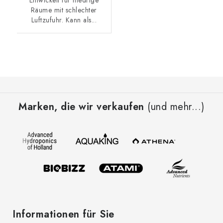
Entwickelt für niedrige
Räume mit schlechter
Luftzufuhr. Kann als...
F
u
Marken, die wir verkaufen
(und mehr...)
ß
z
e
i
l
e
Informationen für Sie