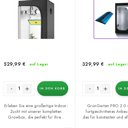
e
t
d
s
e
o
r
r
P
t
r
i
529,99 €
329,99 €
auf Lager
auf Lager
o
e
d
r
u
IN DEN KORB
IN D
u
k
n
Erleben Sie eine großartige Indoor-
GrünGarten PRO 2.0 st
Zucht mit unserer kompletten
fortgeschrittenes Anbau
g
Growbox, die perfekt für Ihre...
das für konstanten und eff
e