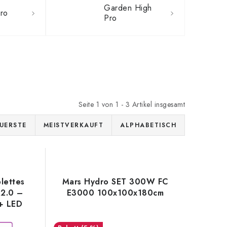
Garden High
ro
Pro
Seite
1
von
1
-
3
Artikel insgesamt
UERSTE
MEISTVERKAUFT
ALPHABETISCH
lettes
Mars Hydro SET 300W FC
 2.0 –
E3000 100x100x180cm
+ LED
w 240W