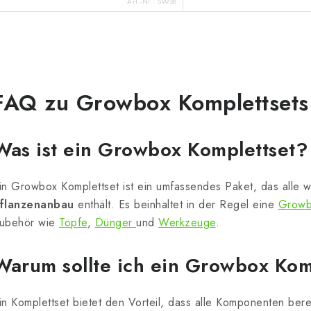
Art.-Nr.:
59938
S
FAQ zu Growbox Komplettsets
e
u
Was ist ein Growbox Komplettset?
e
in Growbox Komplettset ist ein umfassendes Paket, das alle
e
flanzenanbau
enthält. Es beinhaltet in der Regel eine
Growb
ubehör wie
Töpfe
,
Dünger
und
Werkzeuge
.
e
Warum sollte ich ein Growbox Ko
m
e
in Komplettset bietet den Vorteil, dass alle Komponenten bere