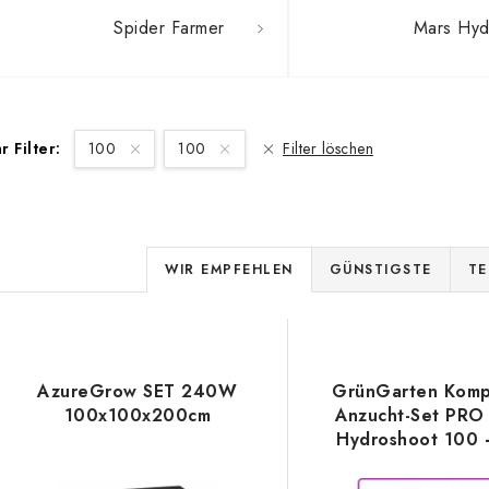
Spider Farmer
Mars Hyd
hr Filter:
100
100
Filter löschen
P
WIR EMPFEHLEN
GÜNSTIGSTE
TE
r
L
o
d
AzureGrow SET 240W
GrünGarten Komp
s
100x100x200cm
Anzucht-Set PRO
u
Hydroshoot 100 
k
panel AzureGro