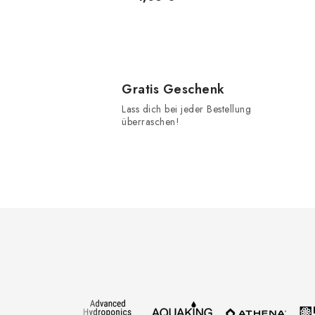
Gratis Geschenk
Lass dich bei jeder Bestellung
überraschen!
F
u
ß
z