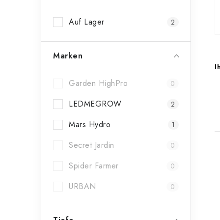
n
Auf Lager
2
l
e
Marken
i
I
s
Garden HighPro
0
t
LEDMEGROW
2
e
Mars Hydro
1
Secret Jardin
0
i
Spider Farmer
0
URBAN
0
t