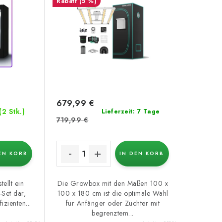
(5 %)
679,99 €
(2 Stk.)
Lieferzeit: 7 Tage
719,99 €
EN KORB
IN DEN KORB
ellt ein
Die Growbox mit den Maßen 100 x
-Set dar,
100 x 180 cm ist die optimale Wahl
izienten...
für Anfänger oder Züchter mit
begrenztem...