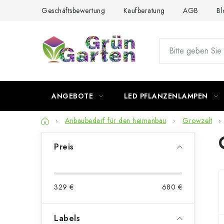
Zum
Geschäftsbewertung
Kaufberatung
AGB
Bl
Inhalt
springen
ANGEBOTE
LED PFLANZENLAMPEN
Startseite
Anbaubedarf für den heimanbau
Growzelt
S
Preis
e
i
329
€
680
€
t
e
Labels