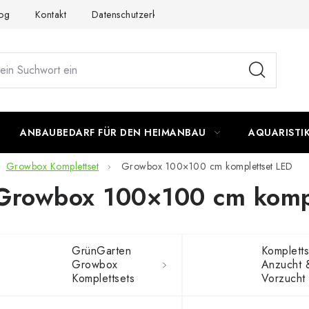
og
Kontakt
Datenschutzerklärung
Impressum
ANBAUBEDARF FÜR DEN HEIMANBAU
AQUARISTI
Growbox Komplettset
Growbox 100×100 cm komplettset LED
Growbox 100×100 cm komp
GrünGarten
Kompletts
Growbox
Anzucht 
Komplettsets
Vorzucht