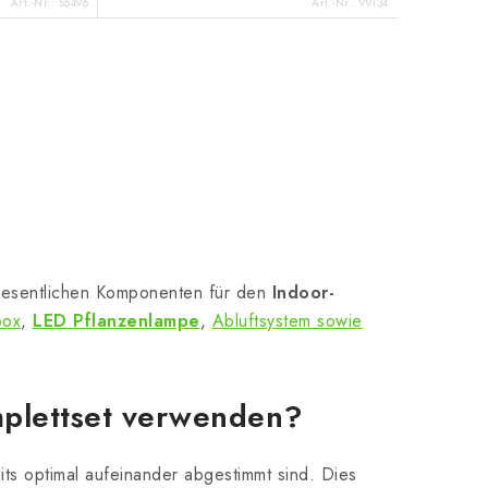
Art.-Nr.:
55496
Art.-Nr.:
99134
 wesentlichen Komponenten für den
Indoor-
ox
,
LED Pflanzenlampe
,
Abluftsystem sowie
mplettset verwenden?
its optimal aufeinander abgestimmt sind. Dies