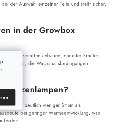
bei der Auswahl einzelner Teile und stellt sicher,
ten in der Growbox
 von Pflanzenarten anbauen, darunter Kräuter,
op
icht es Ihnen, die Wachstumsbedingungen
,
D Pflanzenlampen?
eren
erbrauchen deutlich weniger Strom als
tausbeute bei geringer Wärmeentwicklung, was
m fördert.