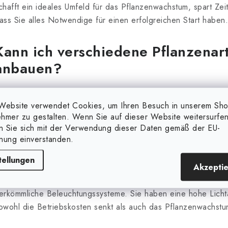
n
chafft ein ideales Umfeld für das Pflanzenwachstum, spart Zeit 
ass Sie alles Notwendige für einen erfolgreichen Start haben.
e
Kann ich verschiedene Pflanzenar
d
anbauen?
e
a, mit unseren Growbox Komplettsets können Sie eine Vielzahl
L
Website verwendet Cookies, um Ihren Besuch in unserem Sh
emüse und Zierpflanzen. Die kontrollierte Umgebung ermögl
hmer zu gestalten. Wenn Sie auf dieser Website weitersurfen
ndividuell anzupassen.
en Sie sich mit der Verwendung dieser Daten gemäß der EU-
s
nung einverstanden.
Wie energieeffizient sind die LE
tellungen
Akzepti
e
nsere
LED Pflanzenlampen
sind sehr energieeffizient und v
erkömmliche Beleuchtungssysteme. Sie haben eine hohe Lich
owohl die Betriebskosten senkt als auch das Pflanzenwachstu