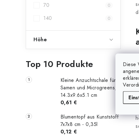
s
70
0
t
d
140
0
Höhe
r
J
Top 10 Produkte
Diese 
G
angene
i
i
erklär
Kleine Anzuchtschale für
Verord
Samen und Microgreens,
t
14.3x9.6x5.1 cm
Eins
0,61 €
U
Blumentopf aus Kunststoff
h
7x7x8 cm - 0,35l
s
0,12 €