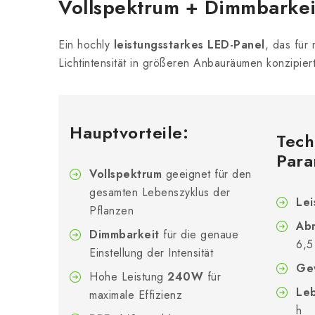
Vollspektrum + Dimmbarkei
Ein hochly
leistungsstarkes LED-Panel
, das für
Lichtintensität in größeren Anbauräumen konzipier
Hauptvorteile:
Tech
Para
Vollspektrum
geeignet für den
gesamten Lebenszyklus der
Lei
Pflanzen
Ab
Dimmbarkeit
für die genaue
6,5
Einstellung der Intensität
Gew
Hohe Leistung
240W
für
Le
maximale Effizienz
h