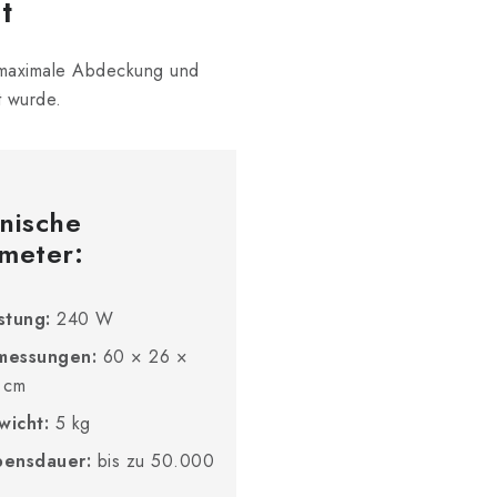
t
 maximale Abdeckung und
t wurde.
nische
meter:
stung:
240 W
messungen:
60 × 26 ×
 cm
icht:
5 kg
bensdauer:
bis zu 50.000