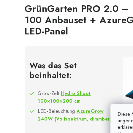
GrünGarten PRO 2.0 – 
100 Anbauset + Azur
LED-Panel
Was das Set
beinhaltet:
Grow-Zelt
Hydro Shoot
100×100×200 cm
LED-Beleuchtung
AzureGrow
Diese 
240W (Vollspektrum, dimmbar)
angene
erklär