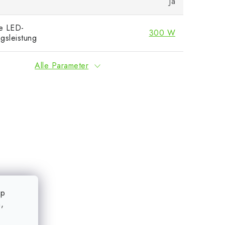
Ja
e LED-
300 W
gsleistung
Alle Parameter
op
,