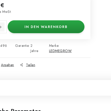
 €
e MwSt.
s:
IN DEN WARENKORB
5496
Garantie
:
2
Marke:
Jahre
LEDMEGROW
Ansehen
Teilen
iche Parameter