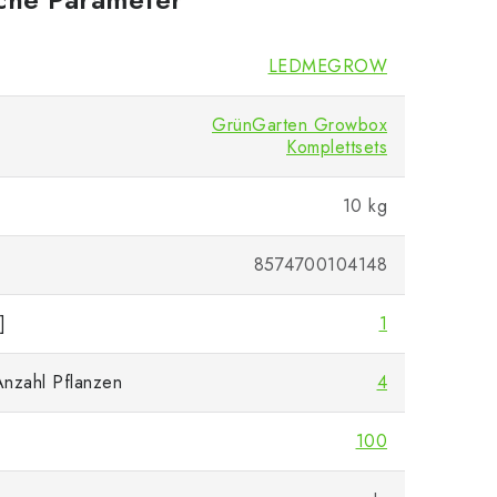
LEDMEGROW
GrünGarten Growbox
Komplettsets
10 kg
8574700104148
]
1
nzahl Pflanzen
4
100