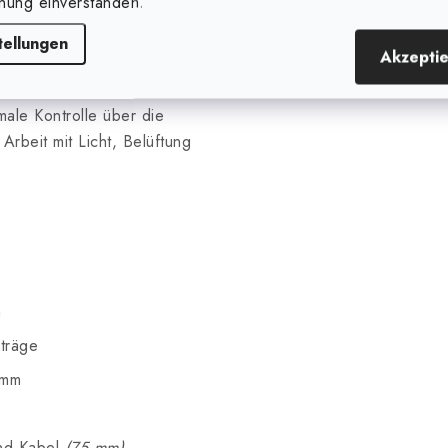
nung einverstanden.
tellungen
00×100×200 cm
Akzepti
ale Kontrolle über die
Arbeit mit Licht, Belüftung
n
träge
 mm
d Kabel
(75 mm)