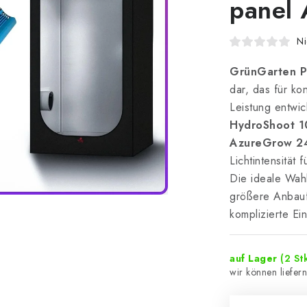
panel
Ni
GrünGarten 
dar, das für ko
Leistung entwic
HydroShoot 
AzureGrow 
Lichtintensität
Die ideale Wahl
größere Anbauf
komplizierte Ei
auf Lager
(2 Stk