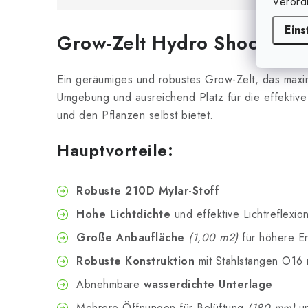
Verord
Eins
Grow-Zelt Hydro Shoot 1
Ein geräumiges und robustes Grow-Zelt, das maxim
Umgebung und ausreichend Platz für die effektive 
und den Pflanzen selbst bietet.
Hauptvorteile:
Robuste 210D Mylar-Stoff
Hohe Lichtdichte
und effektive Lichtreflexio
Große Anbaufläche
(1,00 m2)
für höhere Er
Robuste Konstruktion
mit Stahlstangen O16
Abnehmbare
wasserdichte Unterlage
Mehrere Öffnungen für Belüftung
(180 mm)
un