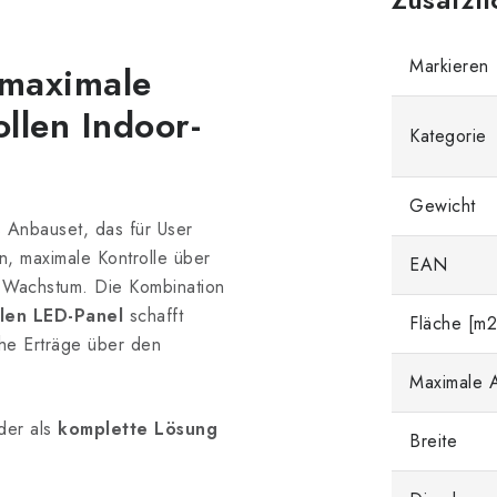
Markieren
maximale
ollen
Indoor
-
Kategorie
Gewicht
es Anbauset, das für User
n, maximale Kontrolle über
EAN
s Wachstum. Die Kombination
llen LED-Panel
schafft
Fläche [m2
he Erträge über den
Maximale A
er als
komplette Lösung
Breite