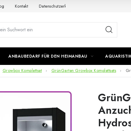
og
Kontakt
Datenschutzerklärung
Impressum
ANBAUBEDARF FÜR DEN HEIMANBAU
AQUARISTI
Growbox Komplettset
GrünGarten Growbox Komplettsets
Gr
GrünG
Anzuc
Hydro