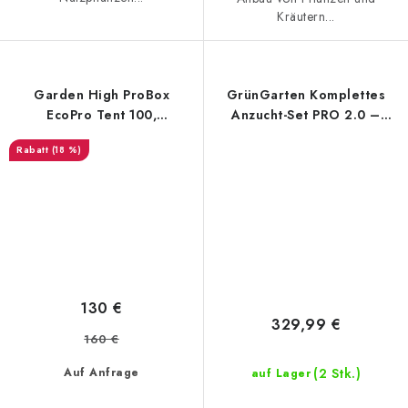
Kräutern...
Garden High ProBox
GrünGarten Komplettes
EcoPro Tent 100,
Anzucht-Set PRO 2.0 –
100x100x200 cm
Hydroshoot 100 + LED
(18 %)
panel AzureGrow 240W
130 €
329,99 €
160 €
(2 Stk.)
Auf Anfrage
auf Lager