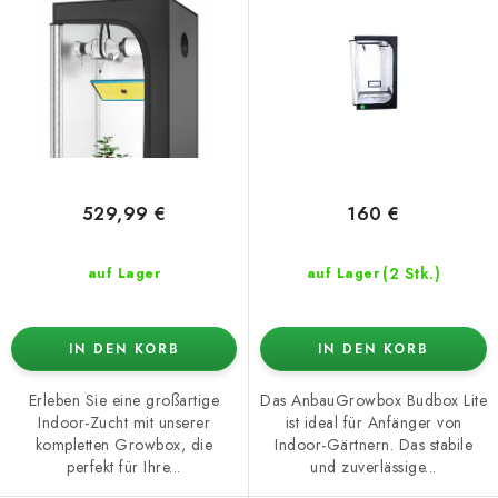
u
e
k
r
t
u
e
n
g
529,99 €
160 €
(2 Stk.)
auf Lager
auf Lager
IN DEN KORB
IN DEN KORB
Erleben Sie eine großartige
Das AnbauGrowbox Budbox Lite
Indoor-Zucht mit unserer
ist ideal für Anfänger von
kompletten Growbox, die
Indoor-Gärtnern. Das stabile
perfekt für Ihre...
und zuverlässige...