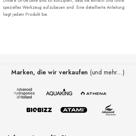
Unsere Growzelte sind so konzipiert, dass sie einfach und ohne
spezielles Werkzeug aufzubauen sind. Eine detaillierte Anleitung
liegt jedem Produkt bei.
F
u
Marken, die wir verkaufen
(und mehr...)
ß
z
e
i
l
e