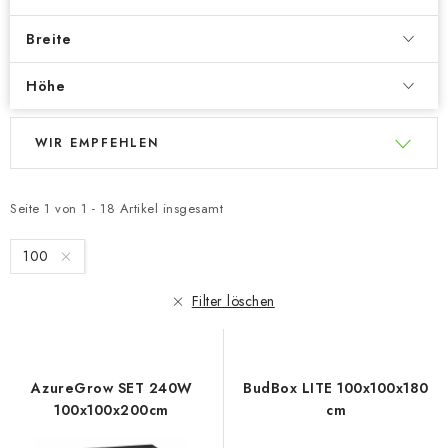
Breite
Höhe
L
P
WIR EMPFEHLEN
i
r
s
o
t
d
Seite
1
von
1
-
18
Artikel insgesamt
e
u
100
d
k
e
t
Filter löschen
r
s
P
o
r
r
AzureGrow SET 240W
BudBox LITE 100x100x180
o
t
100x100x200cm
cm
d
i