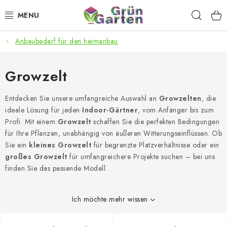
Zum
Such
Inhalt
springen
Anbaubedarf für den heimanbau
ANGEBOTE
LED PFLANZENLAMPEN
Growzelt
ANBAUBEDARF FÜR DEN HEIMANBAU
Entdecken Sie unsere umfangreiche Auswahl an
Growzelten
, die
ideale Lösung für jeden
Indoor-Gärtner
, vom Anfänger bis zum
Profi. Mit einem
Growzelt
schaffen Sie die perfekten Bedingungen
AQUARISTIK
für Ihre Pflanzen, unabhängig von äußeren Witterungseinflüssen. Ob
Sie ein
kleines Growzelt
für begrenzte Platzverhältnisse oder ein
MICROGREENS
großes Growzelt
für umfangreichere Projekte suchen – bei uns
finden Sie das passende Modell.
SMARTER GARTEN
Ich möchte mehr wissen
Geschäftsbewertung
Kaufberatung
AGB
Blog
Kontakt
Datenschutzerklärung
Impressum