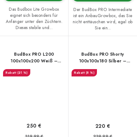
Das Budbox Lite Growbox
Der BudBox PRO Intermediate
eignet sich besonders für
ist ein AnbauGrowbox, das Sie
Anfänger unter den Züchtern.
nicht enttäuschen wird, egal ob
Dieses stabile und...
Sie ein...
BudBox PRO L200
BudBox PRO Shorty
100x100x200 Weiß –
100x100x180 Silber –
Growbox
Growbox
(21 %)
(8 %)
250 €
220 €
319,99 €
239,99 €