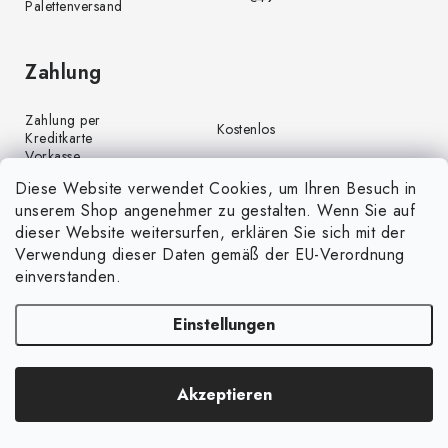
Palettenversand
Zahlung
Zahlung per
Kostenlos
Kreditkarte
Vorkasse
Kostenlos
(Banküberweisung)
Diese Website verwendet Cookies, um Ihren Besuch in
Zahlung per PayPal
Kostenlos
unserem Shop angenehmer zu gestalten. Wenn Sie auf
Nachnahme
€4,00
dieser Website weitersurfen, erklären Sie sich mit der
Verwendung dieser Daten gemäß der EU-Verordnung
einverstanden.
Einstellungen
Copyright 2026
GrünGarten.de
. Alle Rechte vorbehalten.
Cookie-
Akzeptieren
Einstellungen ändern
Erstellt von Shoptet