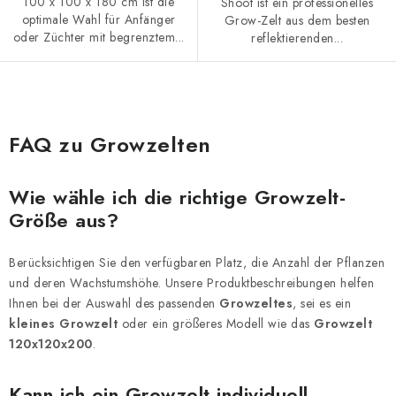
100 x 100 x 180 cm ist die
Shoot ist ein professionelles
optimale Wahl für Anfänger
Grow-Zelt aus dem besten
oder Züchter mit begrenztem...
reflektierenden...
S
t
FAQ zu Growzelten
e
u
Wie wähle ich die richtige Growzelt-
e
Größe aus?
r
e
Berücksichtigen Sie den verfügbaren Platz, die Anzahl der Pflanzen
l
und deren Wachstumshöhe. Unsere Produktbeschreibungen helfen
e
Ihnen bei der Auswahl des passenden
Growzeltes
, sei es ein
m
kleines Growzelt
oder ein größeres Modell wie das
Growzelt
e
120x120x200
.
n
t
Kann ich ein Growzelt individuell