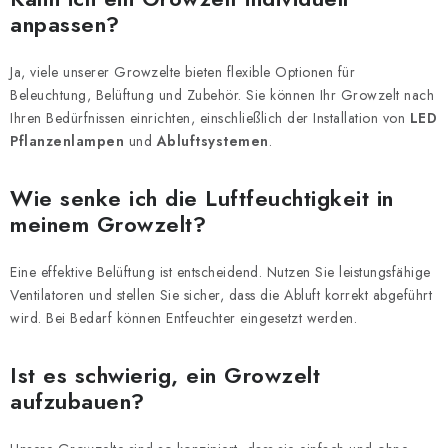
e
anpassen?
d
e
Ja, viele unserer Growzelte bieten flexible Optionen für
r
Beleuchtung, Belüftung und Zubehör. Sie können Ihr Growzelt nach
L
Ihren Bedürfnissen einrichten, einschließlich der Installation von
LED
Pflanzenlampen
und
Abluftsystemen
.
i
s
Wie senke ich die Luftfeuchtigkeit in
t
meinem Growzelt?
e
Eine effektive Belüftung ist entscheidend. Nutzen Sie leistungsfähige
Ventilatoren und stellen Sie sicher, dass die Abluft korrekt abgeführt
wird. Bei Bedarf können Entfeuchter eingesetzt werden.
Ist es schwierig, ein Growzelt
aufzubauen?