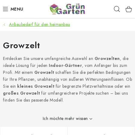
Zum
Such
Inhalt
springen
Anbaubedarf für den heimanbau
ANGEBOTE
LED PFLANZENLAMPEN
Growzelt
ANBAUBEDARF FÜR DEN HEIMANBAU
Entdecken Sie unsere umfangreiche Auswahl an
Growzelten
, die
ideale Lösung für jeden
Indoor-Gärtner
, vom Anfänger bis zum
Profi. Mit einem
Growzelt
schaffen Sie die perfekten Bedingungen
AQUARISTIK
für Ihre Pflanzen, unabhängig von äußeren Witterungseinflüssen. Ob
Sie ein
kleines Growzelt
für begrenzte Platzverhältnisse oder ein
MICROGREENS
großes Growzelt
für umfangreichere Projekte suchen – bei uns
finden Sie das passende Modell.
SMARTER GARTEN
Ich möchte mehr wissen
Geschäftsbewertung
Kaufberatung
AGB
Blog
Kontakt
Datenschutzerklärung
Impressum