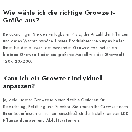
i
e
e
Wie wähle ich die richtige Growzelt-
m
r
Größe aus?
e
u
n
n
Berücksichtigen Sie den verfügbaren Platz, die Anzahl der Pflanzen
t
g
und deren Wachstumshöhe. Unsere Produktbeschreibungen helfen
e
Ihnen bei der Auswahl des passenden
Growzeltes
, sei es ein
d
kleines Growzelt
oder ein größeres Modell wie das
Growzelt
e
120x120x200
.
r
L
Kann ich ein Growzelt individuell
i
anpassen?
s
t
Ja, viele unserer Growzelte bieten flexible Optionen für
e
Beleuchtung, Belüftung und Zubehör. Sie können Ihr Growzelt nach
Ihren Bedürfnissen einrichten, einschließlich der Installation von
LED
Pflanzenlampen
und
Abluftsystemen
.