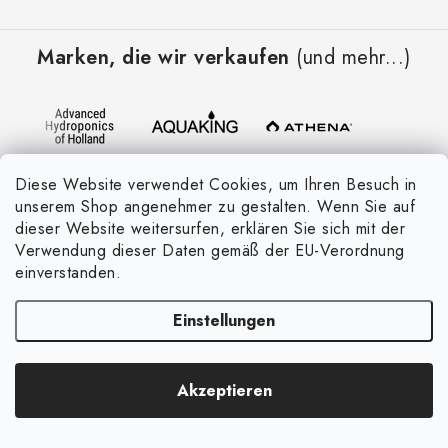
F
u
Marken, die wir verkaufen
(und mehr...)
ß
z
e
i
l
Diese Website verwendet Cookies, um Ihren Besuch in
e
unserem Shop angenehmer zu gestalten. Wenn Sie auf
dieser Website weitersurfen, erklären Sie sich mit der
Verwendung dieser Daten gemäß der EU-Verordnung
Informationen für Sie
einverstanden.
Geschäftsbedingungen
Einstellungen
Geschäftsbewertung
Datenschutzerklärung
Akzeptieren
Blog