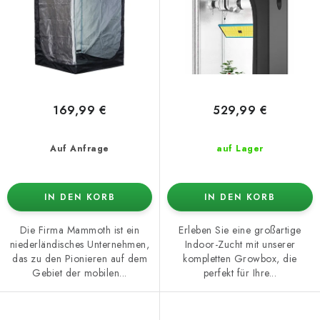
k
r
t
u
e
n
g
169,99 €
529,99 €
Auf Anfrage
auf Lager
IN DEN KORB
IN DEN KORB
Die Firma Mammoth ist ein
Erleben Sie eine großartige
niederländisches Unternehmen,
Indoor-Zucht mit unserer
das zu den Pionieren auf dem
kompletten Growbox, die
Gebiet der mobilen...
perfekt für Ihre...