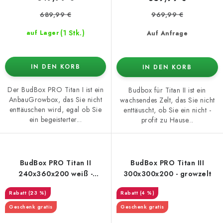
689,99 €
969,99 €
(1 Stk.)
auf Lager
Auf Anfrage
IN DEN KORB
IN DEN KORB
Der BudBox PRO Titan I ist ein
Budbox für Titan II ist ein
AnbauGrowbox, das Sie nicht
wachsendes Zelt, das Sie nicht
enttäuschen wird, egal ob Sie
enttäuscht, ob Sie ein nicht -
ein begeisterter...
profit zu Hause...
BudBox PRO Titan II
BudBox PRO Titan III
240x360x200 weiß -
300x300x200 - growzelt
growzelt
(23 %)
(4 %)
Geschenk gratis
Geschenk gratis