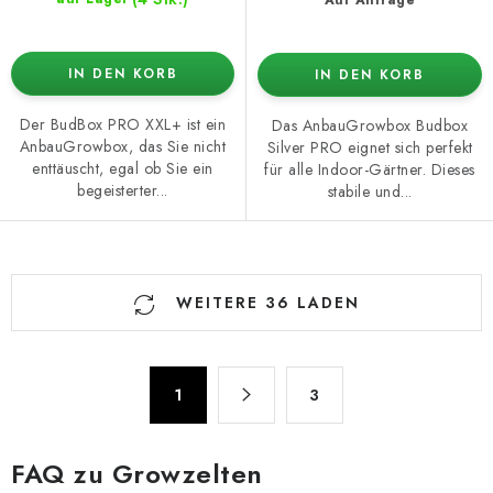
IN DEN KORB
IN DEN KORB
Der BudBox PRO XXL+ ist ein
Das AnbauGrowbox Budbox
AnbauGrowbox, das Sie nicht
Silver PRO eignet sich perfekt
enttäuscht, egal ob Sie ein
für alle Indoor-Gärtner. Dieses
begeisterter...
stabile und...
S
WEITERE 36 LADEN
t
e
u
P
e
1
3
a
r
g
e
i
FAQ zu Growzelten
n
l