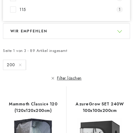
115
1
L
P
WIR EMPFEHLEN
i
r
s
o
t
d
Seite
1
von
3
-
89
Artikel insgesamt
e
u
200
d
k
e
t
Filter löschen
r
s
P
o
r
r
Mammoth Classic+ 120
AzureGrow SET 240W
o
t
(120x120x200cm)
100x100x200cm
d
i
u
e