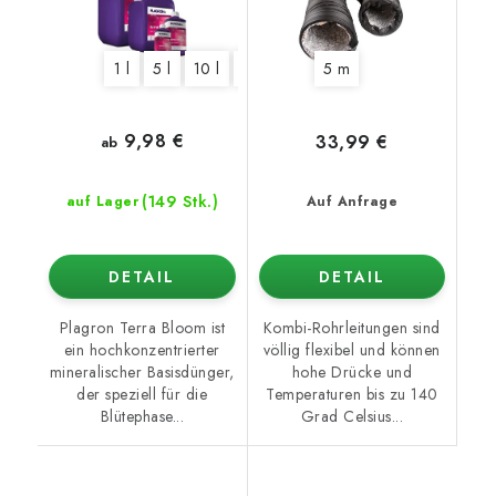
1 l
5 l
10 l
20 l
5 m
9,98 €
33,99 €
ab
(149 Stk.)
auf Lager
Auf Anfrage
DETAIL
DETAIL
Plagron Terra Bloom ist
Kombi-Rohrleitungen sind
ein hochkonzentrierter
völlig flexibel und können
mineralischer Basisdünger,
hohe Drücke und
der speziell für die
Temperaturen bis zu 140
Blütephase...
Grad Celsius...