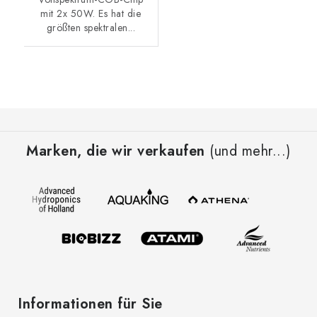
mit 2x 50W. Es hat die
größten spektralen...
F
u
Marken, die wir verkaufen
(und mehr...)
ß
z
e
i
l
e
Informationen für Sie