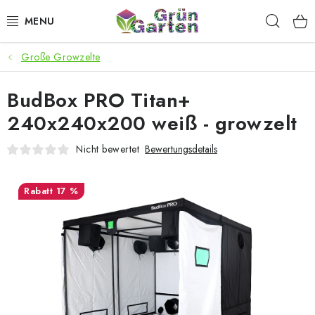
Zum
Such
Inhalt
springen
Große Growzelte
ANGEBOTE
BudBox PRO Titan+
LED PFLANZENLAMPEN
240x240x200 weiß - growzelt
ANBAUBEDARF FÜR DEN HEIMANBAU
Nicht bewertet
Bewertungsdetails
AQUARISTIK
17 %
MICROGREENS
SMARTER GARTEN
Geschäftsbewertung
Kaufberatung
AGB
Blog
Kontakt
Datenschutzerklärung
Impressum