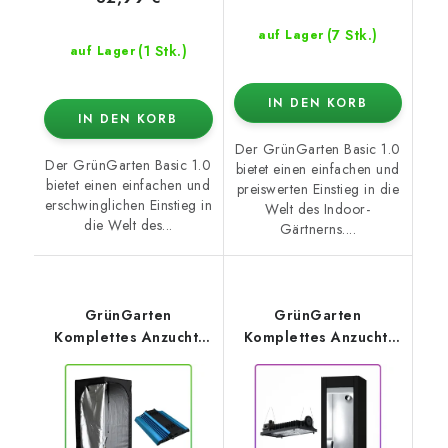
(7 Stk.)
auf Lager
(1 Stk.)
auf Lager
IN DEN KORB
IN DEN KORB
Der GrünGarten Basic 1.0
Der GrünGarten Basic 1.0
bietet einen einfachen und
bietet einen einfachen und
preiswerten Einstieg in die
erschwinglichen Einstieg in
Welt des Indoor-
die Welt des...
Gärtnerns....
GrünGarten
GrünGarten
Komplettes Anzucht-
Komplettes Anzucht-
Set Basic 1.0 –
Set PRO 2.0 –
Mammoth Lite 80 +
Hydroshoot 60 +
AzureGrow LED panel
SANSI Reflektor 100W
100W