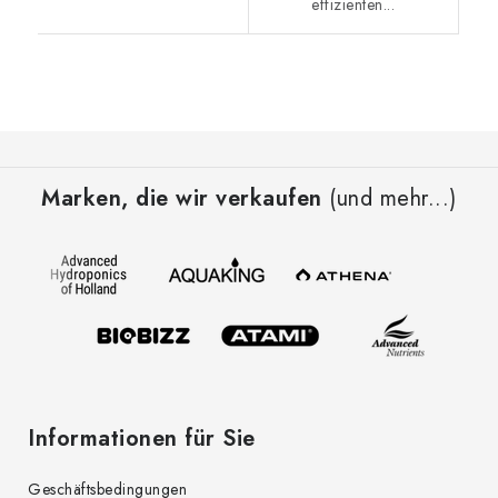
effizienten...
F
u
Marken, die wir verkaufen
(und mehr...)
ß
z
e
i
l
e
Informationen für Sie
Geschäftsbedingungen