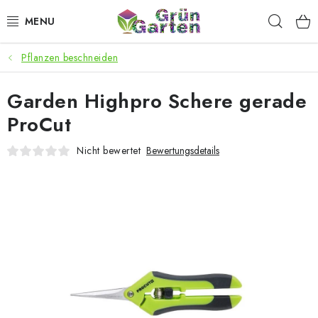
Zum
Such
Inhalt
springen
Pflanzen beschneiden
ANGEBOTE
Garden Highpro Schere gerade
LED PFLANZENLAMPEN
ProCut
ANBAUBEDARF FÜR DEN HEIMANBAU
Nicht bewertet
Bewertungsdetails
AQUARISTIK
MICROGREENS
SMARTER GARTEN
Geschäftsbewertung
Kaufberatung
AGB
Blog
Kontakt
Datenschutzerklärung
Impressum