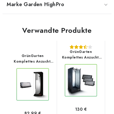
Marke
 Garden HighPro
Verwandte Produkte
GrünGarten
GrünGarten
Komplettes Anzucht-
Komplettes Anzucht-
Set Basic 1.0 – Pure
Set Basic 1.0 – Hydro
Tent LITE 60x60x140 +
Shoot 40x40x120 +
(3pack) Modulares
Modulares Reflektor
Reflektor
130 €
82,99 €