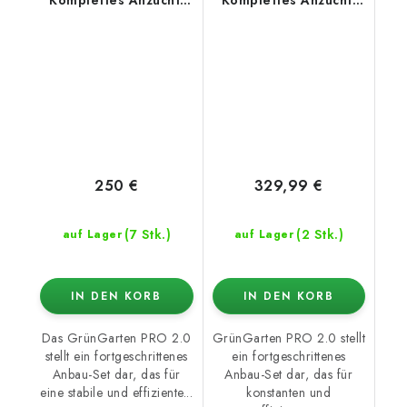
Komplettes Anzucht-
Komplettes Anzucht-
Set PRO 2.0 –
Set PRO 2.0 –
Hydroshoot 80 +
Hydroshoot 100 + LED
AzureGrow 100W
panel AzureGrow
240W
250 €
329,99 €
(7 Stk.)
(2 Stk.)
auf Lager
auf Lager
IN DEN KORB
IN DEN KORB
Das GrünGarten PRO 2.0
GrünGarten PRO 2.0 stellt
stellt ein fortgeschrittenes
ein fortgeschrittenes
Anbau-Set dar, das für
Anbau-Set dar, das für
eine stabile und effiziente...
konstanten und