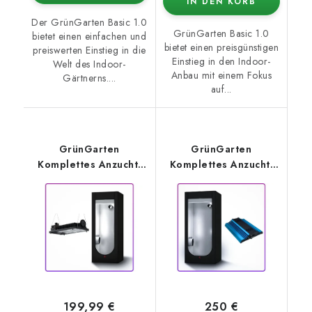
IN DEN KORB
Der GrünGarten Basic 1.0
GrünGarten Basic 1.0
bietet einen einfachen und
bietet einen preisgünstigen
preiswerten Einstieg in die
Einstieg in den Indoor-
Welt des Indoor-
Anbau mit einem Fokus
Gärtnerns....
auf...
GrünGarten
GrünGarten
Komplettes Anzucht-
Komplettes Anzucht-
Set PRO 2.0 –
Set PRO 2.0 –
Hydroshoot 60 +
Hydroshoot 80 +
SANSI Reflektor 100W
AzureGrow 100W
199,99 €
250 €