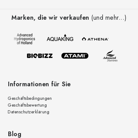
F
u
Marken, die wir verkaufen
(und mehr...)
ß
z
e
i
l
e
Informationen für Sie
Geschäftsbedingungen
Geschäftsbewertung
Datenschutzerklärung
Blog