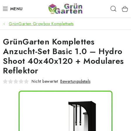
Zum
Such
Inhalt
springen
GrünGarten Growbox Komplettsets
ANGEBOTE
GrünGarten Komplettes
LED PFLANZENLAMPEN
Anzucht-Set Basic 1.0 – Hydro
ANBAUBEDARF FÜR DEN HEIMANBAU
Shoot 40x40x120 + Modulares
Reflektor
AQUARISTIK
Nicht bewertet
Bewertungsdetails
MICROGREENS
SMARTER GARTEN
Geschäftsbewertung
Kaufberatung
AGB
Blog
Kontakt
Datenschutzerklärung
Impressum