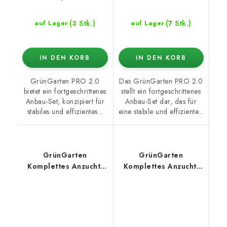
(3 Stk.)
(7 Stk.)
auf Lager
auf Lager
IN DEN KORB
IN DEN KORB
GrünGarten PRO 2.0
Das GrünGarten PRO 2.0
bietet ein fortgeschrittenes
stellt ein fortgeschrittenes
Anbau-Set, konzipiert für
Anbau-Set dar, das für
stabiles und effizientes...
eine stabile und effiziente...
GrünGarten
GrünGarten
Komplettes Anzucht-
Komplettes Anzucht-
Set PRO 2.0 –
Set PRO 2.0 –
Hydroshoot 100 + LED
Hydroshoot 120 + 2x
panel AzureGrow
SANSI Reflektor 200W
240W