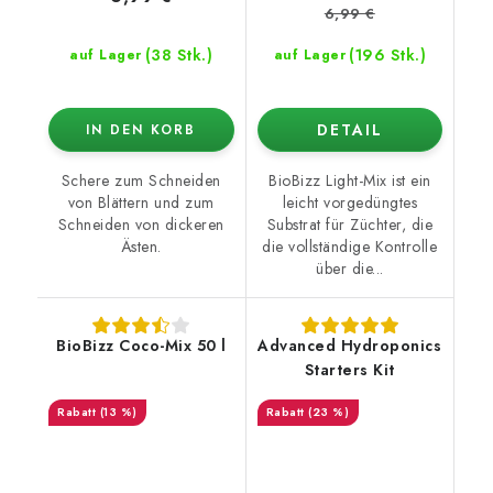
6,99 €
(38 Stk.)
(196 Stk.)
auf Lager
auf Lager
DETAIL
IN DEN KORB
Schere zum Schneiden
BioBizz Light-Mix ist ein
von Blättern und zum
leicht vorgedüngtes
Schneiden von dickeren
Substrat für Züchter, die
Ästen.
die vollständige Kontrolle
über die...
BioBizz Coco-Mix 50 l
Advanced Hydroponics
Starters Kit
(13 %)
(23 %)