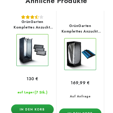
Ähnliche Produkte
GrünGarten
GrünGarten
Komplettes Anzucht-
Komplettes Anzucht-
Set Basic 1.0 – Pure
Set Basic 1.0 –
Tent LITE 60x60x140 +
Mammoth Lite 80 +
(3pack) Modulares
AzureGrow LED panel
Reflektor
100W
130 €
169,99 €
(7 Stk.)
auf Lager
Auf Anfrage
IN DEN KORB