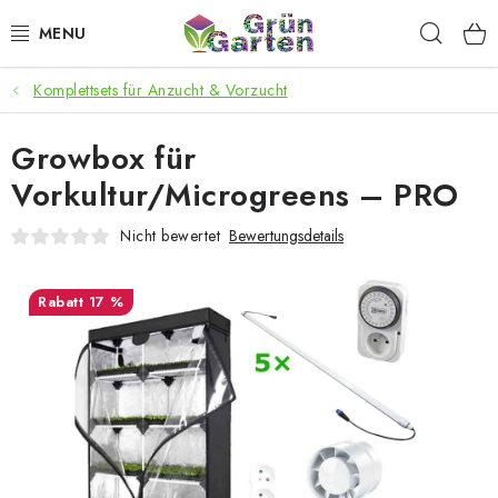
Zum
Such
Inhalt
springen
Komplettsets für Anzucht & Vorzucht
ANGEBOTE
Growbox für
LED PFLANZENLAMPEN
Vorkultur/Microgreens – PRO
ANBAUBEDARF FÜR DEN HEIMANBAU
Nicht bewertet
Bewertungsdetails
AQUARISTIK
17 %
MICROGREENS
SMARTER GARTEN
Geschäftsbewertung
Kaufberatung
AGB
Blog
Kontakt
Datenschutzerklärung
Impressum