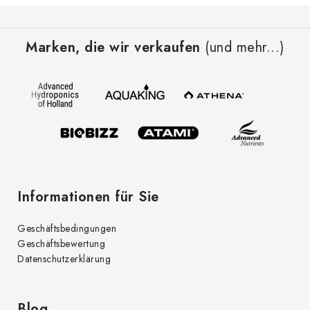
F
u
Marken, die wir verkaufen
(und mehr...)
ß
z
e
i
l
e
Informationen für Sie
Geschäftsbedingungen
Geschäftsbewertung
Datenschutzerklärung
Blog