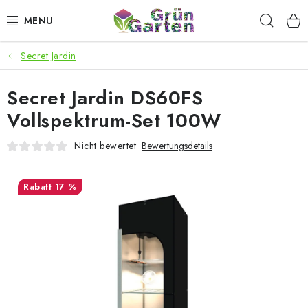
Zum
Such
Inhalt
springen
Secret Jardin
ANGEBOTE
Secret Jardin DS60FS
LED PFLANZENLAMPEN
Vollspektrum-Set 100W
ANBAUBEDARF FÜR DEN HEIMANBAU
Nicht bewertet
Bewertungsdetails
AQUARISTIK
17 %
MICROGREENS
SMARTER GARTEN
Geschäftsbewertung
Kaufberatung
AGB
Blog
Kontakt
Datenschutzerklärung
Impressum