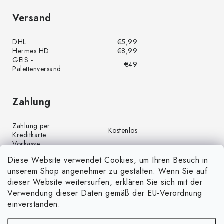
Versand
DHL
€5,99
Hermes HD
€8,99
GEIS -
€49
Palettenversand
Zahlung
Zahlung per
Kostenlos
Kreditkarte
Vorkasse
Kostenlos
(Banküberweisung)
Diese Website verwendet Cookies, um Ihren Besuch in
Zahlung per PayPal
Kostenlos
unserem Shop angenehmer zu gestalten. Wenn Sie auf
Nachnahme
€4,00
dieser Website weitersurfen, erklären Sie sich mit der
Verwendung dieser Daten gemäß der EU-Verordnung
einverstanden.