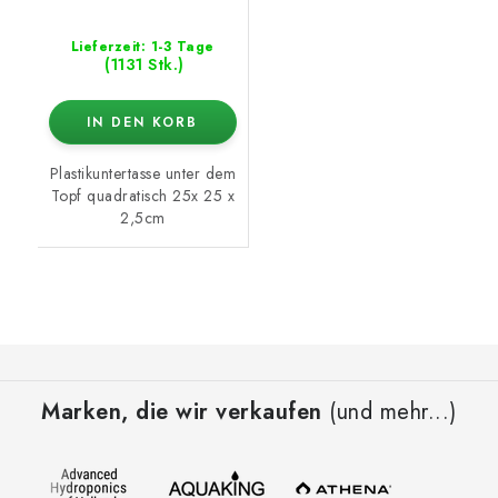
Lieferzeit: 1-3 Tage
(1131 Stk.)
IN DEN KORB
Plastikuntertasse unter dem
Topf quadratisch 25x 25 x
2,5cm
F
u
Marken, die wir verkaufen
(und mehr...)
ß
z
e