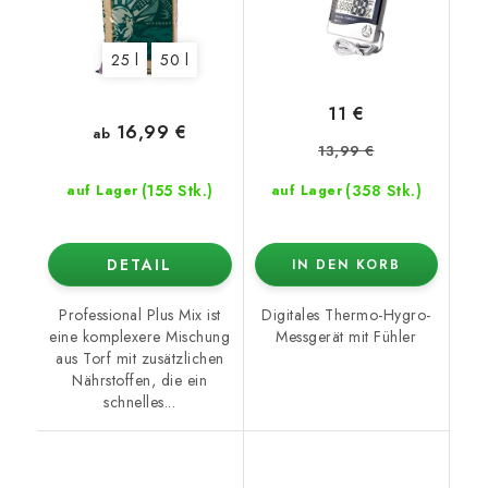
25 l
50 l
11 €
16,99 €
ab
13,99 €
(155 Stk.)
(358 Stk.)
auf Lager
auf Lager
DETAIL
IN DEN KORB
Professional Plus Mix ist
Digitales Thermo-Hygro-
eine komplexere Mischung
Messgerät mit Fühler
aus Torf mit zusätzlichen
Nährstoffen, die ein
schnelles...