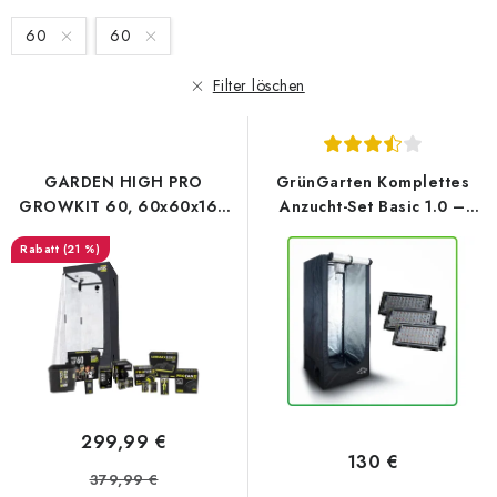
e
u
60
60
d
k
e
t
Filter löschen
r
s
P
o
r
r
GARDEN HIGH PRO
GrünGarten Komplettes
o
t
GROWKIT 60, 60x60x160
Anzucht-Set Basic 1.0 –
d
i
cm
Pure Tent LITE 60x60x140 +
(21 %)
(3pack) Modulares
u
e
Reflektor
k
r
t
u
e
n
g
299,99 €
130 €
379,99 €