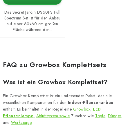
Das Secret Jardin DS60FS Full
Spectrum Set ist für den Anbau
auf einer 60x60 cm großen
Fläche während der...
S
t
FAQ zu Growbox Komplettsets
e
u
Was ist ein Growbox Komplettset?
e
r
Ein Growbox Komplettset ist ein umfassendes Paket, das alle
e
wesentlichen Komponenten für den
Indoor-Pflanzenanbau
l
enthält. Es beinhaltet in der Regel eine
Growbox
,
LED
e
Pflanzenlampe
,
Abluftsystem sowie
Zubehör wie
Töpfe
,
Dünger
m
und
Werkzeuge
.