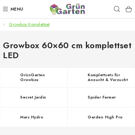
Zum
Such
Inhalt
springen
Growbox Komplettset
ANGEBOTE
LED PFLANZENLAMPEN
Growbox 60×60 cm komplettset
LED
ANBAUBEDARF FÜR DEN HEIMANBAU
AQUARISTIK
GrünGarten
Komplettsets für
Growbox
Anzucht & Vorzucht
Komplettsets
MICROGREENS
Secret Jardin
Spider Farmer
SMARTER GARTEN
Mars Hydro
Garden High Pro
Geschäftsbewertung
Kaufberatung
AGB
Blog
Kontakt
Datenschutzerklärung
Impressum