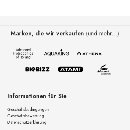
F
u
Marken, die wir verkaufen
(und mehr...)
ß
z
e
i
l
e
Informationen für Sie
Geschäftsbedingungen
Geschäftsbewertung
Datenschutzerklärung