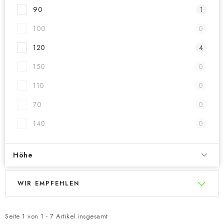
90
1
100
0
120
4
150
0
110
0
70
0
140
0
Höhe
L
P
WIR EMPFEHLEN
i
r
s
o
t
d
Seite
1
von
1
-
7
Artikel insgesamt