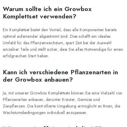
e
n
Warum sollte ich ein Growbox
t
Komplettset verwenden?
e
d
Ein Komplettset bietet den Vorteil, dass alle Komponenten bereits
e
optimal aufeinander abgestimmt sind. Dies schafft ein ideales
r
Umfeld für das Pflanzenwachstum, spart Zeit bei der Auswahl
einzelner Teile und stellt sicher, dass Sie alles Notwendige für einen
L
erfolgreichen Start haben.
i
s
Kann ich verschiedene Pflanzenarten in
t
der Growbox anbauen?
e
Ja, mit unseren Growbox Komplettsets können Sie eine Vielzahl von
Pflanzenarten anbauen, darunter Kräuter, Gemüse und
Zierpflanzen. Die kontrollierte Umgebung ermöglicht es Ihnen, die
Wachstumsbedingungen individuell anzupassen.