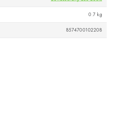
0.7 kg
8574700102208