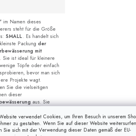
"
im Namen dieses
rers steht für die Größe
ts:
SMALL
. Es handelt sich
kleinste Packung
der
arbewässerung mit
. Sie ist ideal für kleinere
wenige Töpfe oder einfach
sprobieren, bevor man sich
ere Projekte wagt.
en Sie die vielseitigen
nen dieser
bewässerung
aus. Sie
selbst die Düsen, die für
wässerung verwendet
Website verwendet Cookies, um Ihren Besuch in unserem Sh
hmer zu gestalten. Wenn Sie auf dieser Website weitersurfen
sollen und die Intensität
en Sie sich mit der Verwendung dieser Daten gemäß der EU-
wässerung.