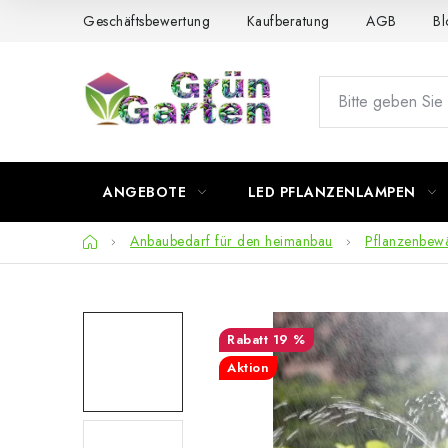
Zum
Geschäftsbewertung
Kaufberatung
AGB
Bl
Inhalt
springen
ANGEBOTE
LED PFLANZENLAMPEN
Startseite
Anbaubedarf für den heimanbau
Pflanzenbew
19 %
Aktion