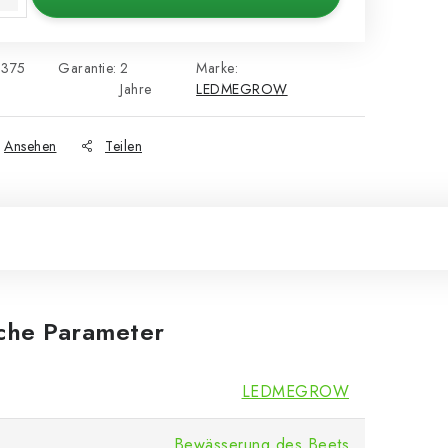
5375
Garantie
:
2
Marke:
Jahre
LEDMEGROW
Ansehen
Teilen
iche Parameter
LEDMEGROW
Bewässerung des Beets