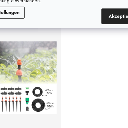
nung einverstanden.
tellungen
Akzepti