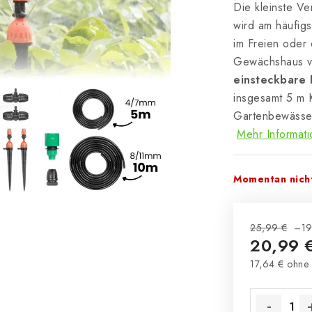
Die kleinste V
wird am häufig
im Freien oder
Gewächshaus ve
einsteckbare 
insgesamt 5 m K
Gartenbewässer
Mehr Informat
Momentan nicht
25,99 €
–19
20,99 
17,64 € ohne
Verkaufsprei