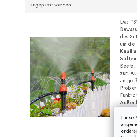
angepasst werden.
Das
"S
Bewässe
des Se
um die 
Kapill
Stiften
Beete, 
zum Au
an größ
Probier
Funktio
Außen
wählen 
die Be
Diese 
angene
werden 
erklär
der Be