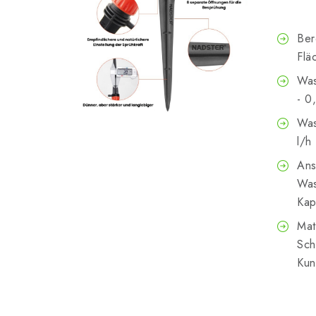
Ber
Flä
Was
- 0
Was
l/h
Ans
Was
Kap
Mat
Sch
Kun