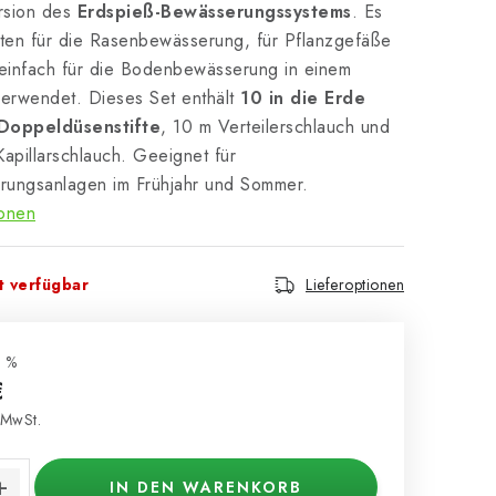
ersion des
Erdspieß-Bewässerungssystems
. Es
sten für die Rasenbewässerung, für Pflanzgefäße
 einfach für die Bodenbewässerung in einem
rwendet. Dieses Set enthält
10 in die Erde
Doppeldüsenstifte
, 10 m Verteilerschlauch und
apillarschlauch. Geeignet für
ungsanlagen im Frühjahr und Sommer.
ionen
 verfügbar
Lieferoptionen
 %
€
 MwSt.
s:
IN DEN WARENKORB