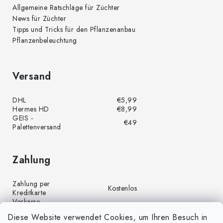
Allgemeine Ratschläge für Züchter
News für Züchter
Tipps und Tricks für den Pflanzenanbau
Pflanzenbeleuchtung
Versand
DHL
€5,99
Hermes HD
€8,99
GEIS -
€49
Palettenversand
Zahlung
Zahlung per
Kostenlos
Kreditkarte
Vorkasse
Kostenlos
(Banküberweisung)
Diese Website verwendet Cookies, um Ihren Besuch in
Zahlung per PayPal
Kostenlos