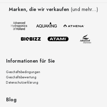
r
u
e
Marken, die wir verkaufen
(und mehr...)
ß
l
z
e
e
m
i
e
l
n
t
e
e
d
Informationen für Sie
e
r
Geschäftsbedingungen
L
Geschäftsbewertung
i
Datenschutzerklärung
s
t
e
Blog