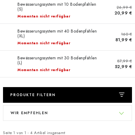
Bewässerungssystem mit 10 Bodenpfählen
26,99 €
(S)
20,99 €
Momentan nicht verfügbar
Bewässerungssystem mit 40 Bodenpfählen
160 €
(XL)
81,99 €
Momentan nicht verfügbar
Bewässerungssystem mit 30 Bodenpfählen
87,99 €
(L)
52,99 €
Momentan nicht verfügbar
PRODUKTE FILTERN
L
P
WIR EMPFEHLEN
i
r
s
o
t
d
Seite
1
von
1
-
4
Artikel insgesamt