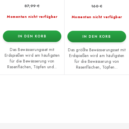
87,99 €
160 €
Momentan nicht verfügbar
Momentan nicht verfügbar
IN DEN KORB
IN DEN KORB
Das Bewässerungsset mit
Das größte Bewässerungsset mit
Erdspießen wird am häufigsten
Erdspießen wird am häufigsten
für die Bewässerung von
für die Bewässerung von
Rasenflächen, Töpfen und...
Rasenflächen, Töpfen...
S
t
e
u
e
F