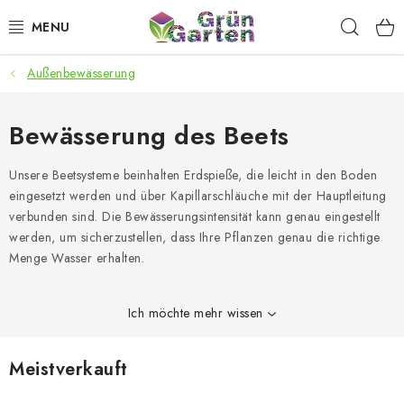
Zum
Such
Inhalt
springen
Außenbewässerung
ANGEBOTE
LED PFLANZENLAMPEN
Bewässerung des Beets
ANBAUBEDARF FÜR DEN HEIMANBAU
Unsere Beetsysteme beinhalten Erdspieße, die leicht in den Boden
eingesetzt werden und über Kapillarschläuche mit der Hauptleitung
verbunden sind. Die Bewässerungsintensität kann genau eingestellt
AQUARISTIK
werden, um sicherzustellen, dass Ihre Pflanzen genau die richtige
Menge Wasser erhalten.
MICROGREENS
SMARTER GARTEN
Ich möchte mehr wissen
Geschäftsbewertung
Kaufberatung
AGB
Blog
Meistverkauft
Kontakt
Datenschutzerklärung
Impressum