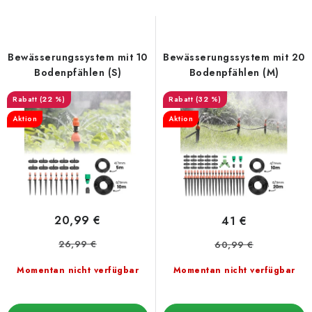
e
u
d
k
e
t
Bewässerungssystem mit 10
Bewässerungssystem mit 20
r
s
Bodenpfählen (S)
Bodenpfählen (M)
P
o
(22 %)
(32 %)
r
r
Aktion
Aktion
o
t
d
i
u
e
k
r
t
u
20,99 €
41 €
e
n
26,99 €
60,99 €
g
Momentan nicht verfügbar
Momentan nicht verfügbar