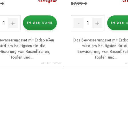
verfügbar
ve
 €
87,99 €
IN DEN KORB
IN DEN 
ewässerungsset mit Erdspießen
Das Bewässerungsset mit Erds
wird am häufigsten für die
wird am häufigsten für di
ässerung von Rasenflächen,
Bewässerung von Rasenfläc
Töpfen und...
Töpfen und...
Art.-Nr.:
99047
Ar