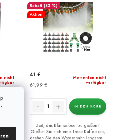
(33 %)
Aktion
41 €
n nicht
Momentan nicht
rfügbar
verfügbar
61,99 €
op
,
KORB
IN DEN KORB
ßen?
Zeit, das Blumenbeet zu gießen?
ee ein,
Gießen Sie sich eine Tasse Kaffee ein,
eren
gsam...
drehen Sie den Wasserhahn langsam...