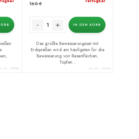
rfügbar
verfügbar
160 €
KORB
IN DEN KORB
pießen
Das größte Bewässerungsset mit
e
Erdspießen wird am häufigsten für die
hen,
Bewässerung von Rasenflächen,
Töpfen...
t.-Nr.:
99048
Art.-Nr.:
99049