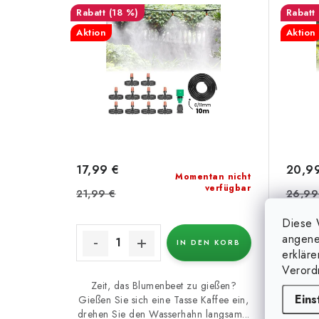
(18 %)
Aktion
Aktion
17,99 €
20,9
Momentan nicht
verfügbar
21,99 €
26,99
Diese 
angene
IN DEN KORB
erklär
Verord
Zeit, das Blumenbeet zu gießen?
Die 
Eins
Gießen Sie sich eine Tasse Kaffee ein,
Bewä
drehen Sie den Wasserhahn langsam...
häufig