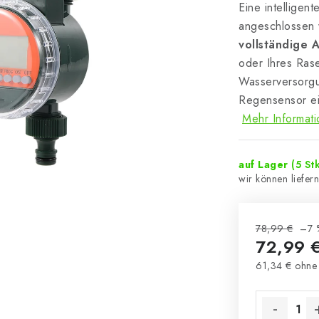
Eine intelligent
angeschlossen 
vollständige 
oder Ihres Rase
Wasserversorgun
Regensensor e
Mehr Informat
auf Lager
(5 Stk
78,99 €
–7 
72,99 
61,34 € ohne
Verkaufsprei