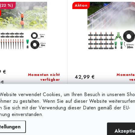
(22 %)
Aktion
9 €
Momentan nicht
Momenta
42,99 €
verfügbar
ve
 €
Website verwendet Cookies, um Ihren Besuch in unserem Sh
hmer zu gestalten. Wenn Sie auf dieser Website weitersurfen
IN DEN KORB
IN DEN 
en Sie sich mit der Verwendung dieser Daten gemäß der EU-
nung einverstanden.
kleinste Version des Erdspieß-
Zeit, das Blumenbeet zu gie
tellungen
sserungssystems. Es wird am
Gießen Sie sich eine Tasse Kaff
Akzepti
sten für die Rasenbewässerung,
drehen Sie den Wasserhahn lan