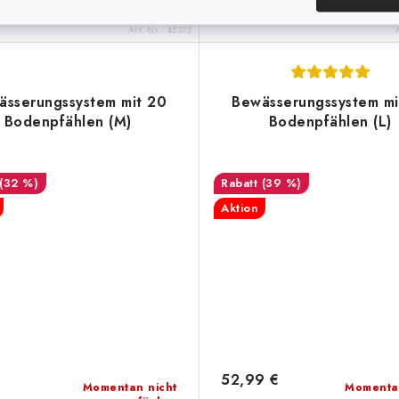
für...
Art.-Nr.:
45375
ässerungssystem mit 20
Bewässerungssystem mi
Bodenpfählen (M)
Bodenpfählen (L)
(32 %)
(39 %)
Aktion
52,99 €
Momentan nicht
Momenta