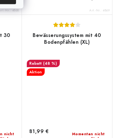
Art.-Nr.:
4868
Art.-Nr.:
4869
t 30
Bewässerungssystem mit 40
Bodenpfählen (XL)
(48 %)
Aktion
81,99 €
n nicht
Momentan nicht