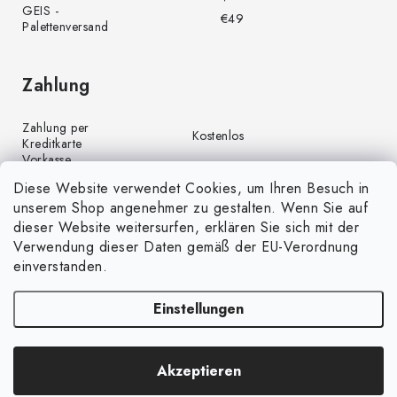
GEIS -
€49
Palettenversand
Zahlung
Zahlung per
Kostenlos
Kreditkarte
Vorkasse
Kostenlos
(Banküberweisung)
Diese Website verwendet Cookies, um Ihren Besuch in
Zahlung per PayPal
Kostenlos
unserem Shop angenehmer zu gestalten. Wenn Sie auf
Nachnahme
€4,00
dieser Website weitersurfen, erklären Sie sich mit der
Verwendung dieser Daten gemäß der EU-Verordnung
einverstanden.
Einstellungen
Copyright 2026
GrünGarten.de
. Alle Rechte vorbehalten.
Cookie-
Akzeptieren
Einstellungen ändern
Erstellt von Shoptet