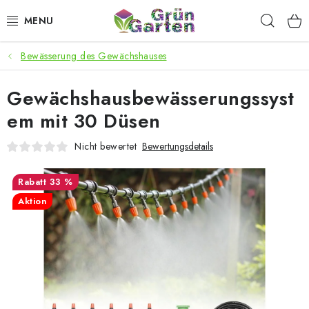
Zum
Such
Inhalt
springen
Bewässerung des Gewächshauses
ANGEBOTE
Gewächshausbewässerungssyst
LED PFLANZENLAMPEN
em mit 30 Düsen
ANBAUBEDARF FÜR DEN HEIMANBAU
Nicht bewertet
Bewertungsdetails
AQUARISTIK
33 %
Aktion
MICROGREENS
SMARTER GARTEN
Geschäftsbewertung
Kaufberatung
AGB
Blog
Kontakt
Datenschutzerklärung
Impressum