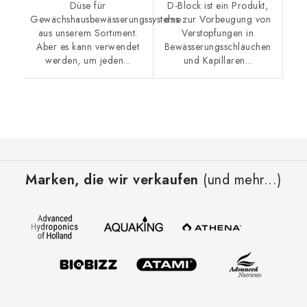
Düse für
D-Block ist ein Produkt,
Gewächshausbewässerungssysteme
das zur Vorbeugung von
aus unserem Sortiment.
Verstopfungen in
Aber es kann verwendet
Bewässerungsschläuchen
werden, um jeden...
und Kapillaren...
F
u
Marken, die wir verkaufen
(und mehr...)
ß
z
e
i
l
e