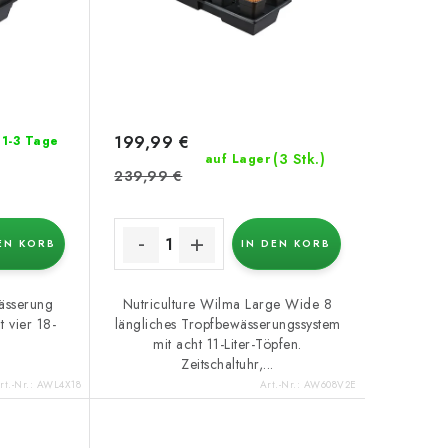
199,99 €
: 1-3 Tage
(3 Stk.)
auf Lager
239,99 €
EN KORB
IN DEN KORB
ässerung
Nutriculture Wilma Large Wide 8
 vier 18-
längliches Tropfbewässerungssystem
mit acht 11-Liter-Töpfen.
Zeitschaltuhr,...
rt.-Nr.:
AWL4X18
Art.-Nr.:
AW608V2E