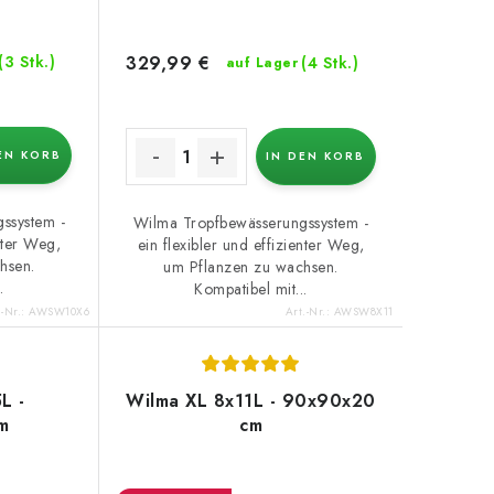
329,99 €
(3 Stk.)
(4 Stk.)
auf Lager
EN KORB
IN DEN KORB
ssystem -
Wilma Tropfbewässerungssystem -
enter Weg,
ein flexibler und effizienter Weg,
hsen.
um Pflanzen zu wachsen.
.
Kompatibel mit...
.-Nr.:
AWSW10X6
Art.-Nr.:
AWSW8X11
L -
Wilma XL 8x11L - 90x90x20
m
cm