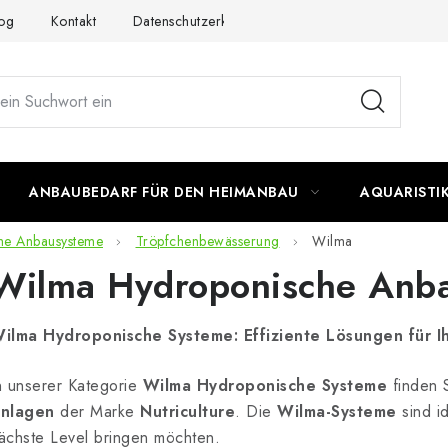
og
Kontakt
Datenschutzerklärung
Impressum
ANBAUBEDARF FÜR DEN HEIMANBAU
AQUARISTI
he Anbausysteme
Tröpfchenbewässerung
Wilma
Wilma Hydroponische Anb
ilma Hydroponische Systeme: Effiziente Lösungen für 
n unserer Kategorie
Wilma Hydroponische Systeme
finden S
nlagen
der Marke
Nutriculture
. Die
Wilma-Systeme
sind id
ächste Level bringen möchten.