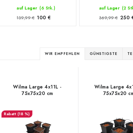
auf Lager
(6 Stk.)
auf Lager
(2 St
100 €
250 
139,99 €
369,99 €
P
WIR EMPFEHLEN
GÜNSTIGSTE
TE
r
L
o
d
Wilma Large 4x11L -
Wilma Large 4x
s
75x75x20 cm
75x75x20 c
u
k
e
(18 %)
t
d
s