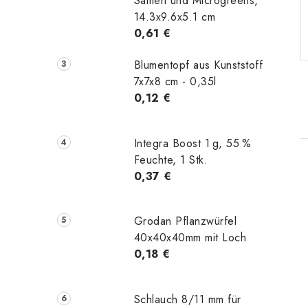
Samen und Microgreens,
14.3x9.6x5.1 cm
0,61 €
Blumentopf aus Kunststoff
7x7x8 cm - 0,35l
0,12 €
Integra Boost 1 g, 55 %
Feuchte, 1 Stk.
0,37 €
i
Grodan Pflanzwürfel
40x40x40mm mit Loch
t
0,18 €
Schlauch 8/11 mm für