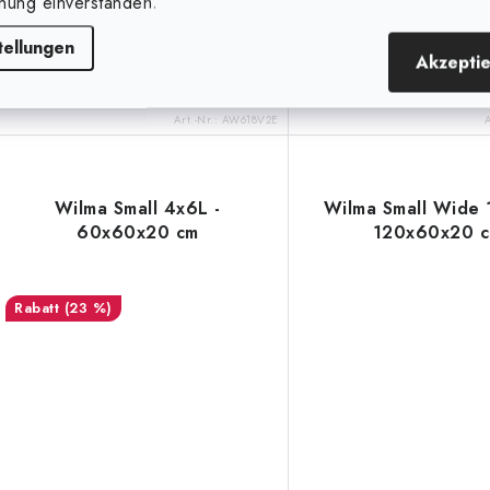
nung einverstanden.
Nutriculture Wilma Large Wide 8
Atami Wilma Mini 8 Auto
tellungen
längliches
Tropfbewässerungssystem
Akzepti
Tropfbewässerungssystem mit acht
1,65-Liter-Töpfen. Tank
18-Liter-Töpfen. Zeitschaltuhr,...
Liter.
Art.-Nr.:
AW618V2E
Wilma Small 4x6L -
Wilma Small Wide 
60x60x20 cm
120x60x20 
(23 %)