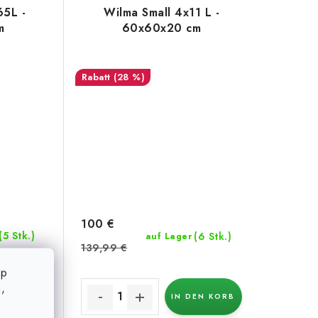
65L -
Wilma Small 4x11 L -
m
60x60x20 cm
(28 %)
100 €
(5 Stk.)
(6 Stk.)
auf Lager
139,99 €
op
,
EN KORB
IN DEN KORB