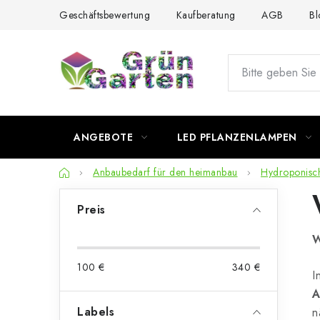
Zum
Geschäftsbewertung
Kaufberatung
AGB
Bl
Inhalt
springen
ANGEBOTE
LED PFLANZENLAMPEN
Startseite
Anbaubedarf für den heimanbau
Hydroponisc
S
Preis
e
W
i
100
€
340
€
t
I
A
e
Labels
n