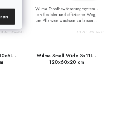
matisches
Wilma Tropfbewässerungssystem -
 mit acht
ein flexibler und effizienter Weg,
eren
inhalt 50
um Pflanzen wachsen zu lassen....
Art.-Nr.:
AWM8X1
Art.-Nr.:
AW114V2E
10x6L -
Wilma Small Wide 8x11L -
cm
120x60x20 cm