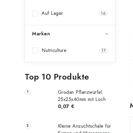
n
Auf Lager
16
l
e
Marken
i
s
Nutriculture
17
t
e
Top 10 Produkte
Grodan Pflanzwürfel
25x25x40mm mit Loch
0,07 €
Kleine Anzuchtschale für