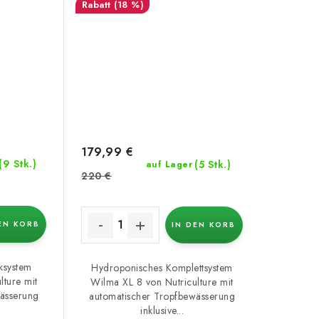
(18 %)
179,99 €
(9 Stk.)
(5 Stk.)
auf Lager
220 €
EN KORB
IN DEN KORB
ksystem
Hydroponisches Komplettsystem
lture mit
Wilma XL 8 von Nutriculture mit
wässerung
automatischer Tropfbewässerung
inklusive...