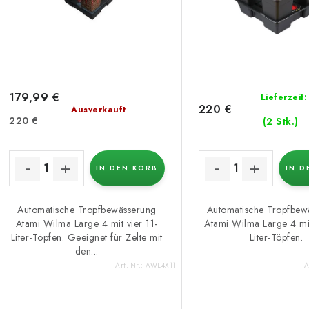
e
o
r
r
P
t
r
i
179,99 €
Lieferzeit
220 €
Ausverkauft
o
e
220 €
(2 Stk.)
d
r
u
IN DEN KORB
IN D
u
k
n
Automatische Tropfbewässerung
Automatische Tropfbew
Atami Wilma Large 4 mit vier 11-
Atami Wilma Large 4 mit
g
Liter-Töpfen. Geeignet für Zelte mit
Liter-Töpfen.
e
den...
Art.-Nr.:
AWL4X11
A