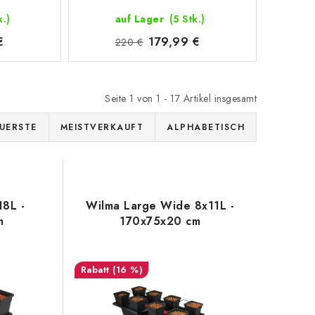
k.)
auf Lager
(5 Stk.)
€
179,99 €
220 €
Seite
1
von
1
-
17
Artikel insgesamt
UERSTE
MEISTVERKAUFT
ALPHABETISCH
18L -
Wilma Large Wide 8x11L -
m
170x75x20 cm
(16 %)