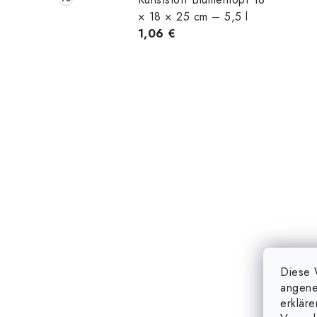
× 18 × 25 cm – 5,5 l
1,06 €
Diese 
angene
erklär