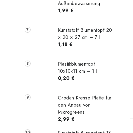
Außenbewässerung
1,99 €
Kunststoff Blumentopf 20
× 20 × 27 cm – 7 l
1,18 €
Plastikblumentopf
10x10x11 cm – 1 l
0,20 €
t
Grodan Kresse Platte für
den Anbau von
Microgreens
2,99 €
Kunststoff Blumentopf 18