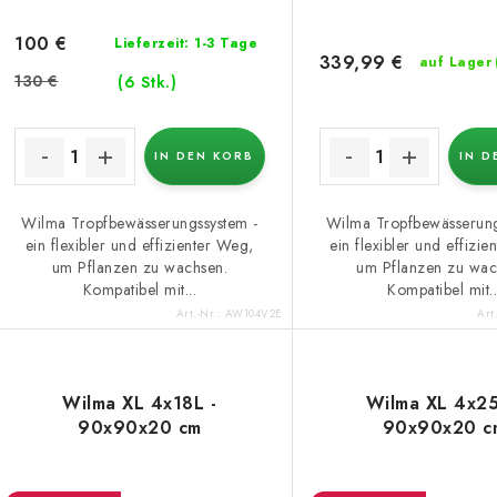
100 €
Lieferzeit: 1-3 Tage
339,99 €
auf Lager
130 €
(6 Stk.)
IN DEN KORB
IN D
Wilma Tropfbewässerungssystem -
Wilma Tropfbewässerung
ein flexibler und effizienter Weg,
ein flexibler und effizi
um Pflanzen zu wachsen.
um Pflanzen zu wac
Kompatibel mit...
Kompatibel mit..
Art.-Nr.:
AW104V2E
Art
Wilma XL 4x18L -
Wilma XL 4x25
90x90x20 cm
90x90x20 c