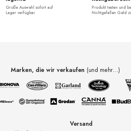
e
Große Auswahl sofort auf
Produkt testen und be
u
Lager verfügbar.
Nichtgefallen Geld z
e
e
e
m
Marken, die wir verkaufen
(und mehr...)
e
n
e
d
Versand
e