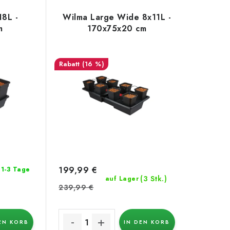
18L -
Wilma Large Wide 8x11L -
m
170x75x20 cm
(16 %)
199,99 €
: 1-3 Tage
(3 Stk.)
auf Lager
239,99 €
EN KORB
IN DEN KORB