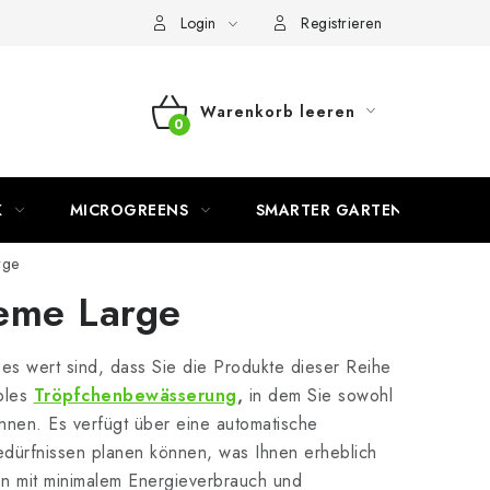
Login
Registrieren
Warenkorb leeren
WARENKORB
K
MICROGREENS
SMARTER GARTEN
rge
eme Large
 es wert sind, dass Sie die Produkte dieser Reihe
ibles
Tröpfchenbewässerung
,
in dem Sie sowohl
nnen. Es verfügt über eine automatische
edürfnissen planen können, was Ihnen erheblich
ion mit minimalem Energieverbrauch und