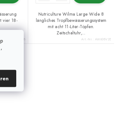
ässerung
Nutriculture Wilma Large Wide 8
 vier 18-
längliches Tropfbewässerungssystem
mit acht 11-Liter-Töpfen.
Zeitschaltuhr,...
rt.-Nr.:
AWL4X18
Art.-Nr.:
AW608V2E
op
,
eren