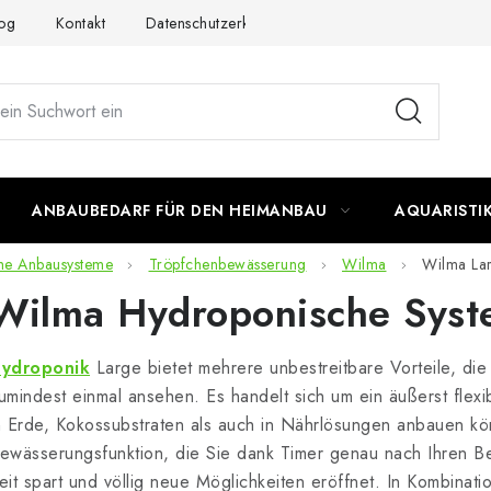
og
Kontakt
Datenschutzerklärung
Impressum
ANBAUBEDARF FÜR DEN HEIMANBAU
AQUARISTI
he Anbausysteme
Tröpfchenbewässerung
Wilma
Wilma La
Wilma Hydroponische Syst
ydroponik
Large bietet mehrere unbestreitbare Vorteile, die
umindest einmal ansehen. Es handelt sich um ein äußerst flex
n Erde, Kokossubstraten als auch in Nährlösungen anbauen kö
ewässerungsfunktion, die Sie dank Timer genau nach Ihren B
eit spart und völlig neue Möglichkeiten eröffnet. In Kombinat