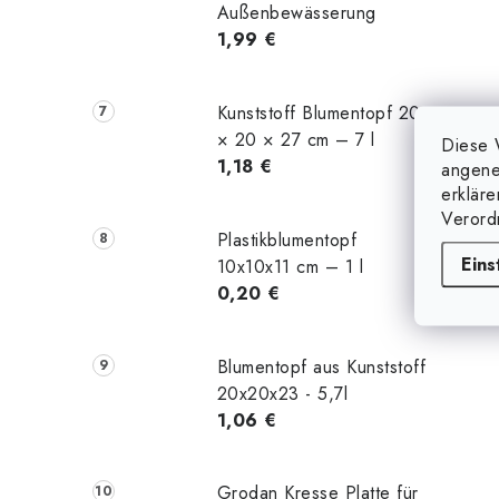
Außenbewässerung
1,99 €
t
Kunststoff Blumentopf 20
× 20 × 27 cm – 7 l
Diese 
1,18 €
angene
erklär
Verord
Plastikblumentopf
Eins
10x10x11 cm – 1 l
0,20 €
Blumentopf aus Kunststoff
20x20x23 - 5,7l
1,06 €
Grodan Kresse Platte für