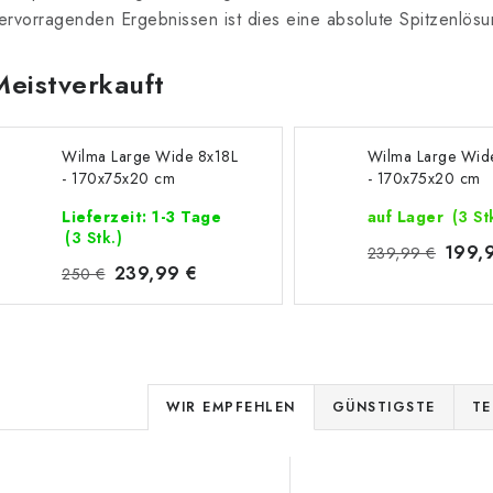
ervorragenden Ergebnissen ist dies eine absolute Spitzenlösu
Meistverkauft
Wilma Large Wide 8x18L
Wilma Large Wid
- 170x75x20 cm
- 170x75x20 cm
Lieferzeit: 1-3 Tage
auf Lager
(3 St
(3 Stk.)
199,
239,99 €
239,99 €
250 €
P
WIR EMPFEHLEN
GÜNSTIGSTE
TE
r
L
o