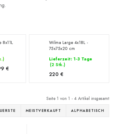
ng.
e 8x11L
Wilma Large 4x18L -
75x75x20 cm
k.)
Lieferzeit: 1-3 Tage
(2 Stk.)
99 €
220 €
Seite
1
von
1
-
4
Artikel insgesamt
UERSTE
MEISTVERKAUFT
ALPHABETISCH