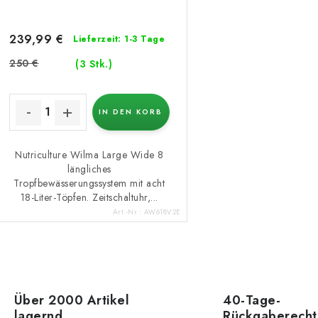
239,99 €
Lieferzeit: 1-3 Tage
250 €
(3 Stk.)
IN DEN KORB
Nutriculture Wilma Large Wide 8
längliches
Tropfbewässerungssystem mit acht
18-Liter-Töpfen. Zeitschaltuhr,...
Art.-Nr.:
AW618V2E
S
Über 2000 Artikel
40-Tage-
lagernd
Rückgaberecht