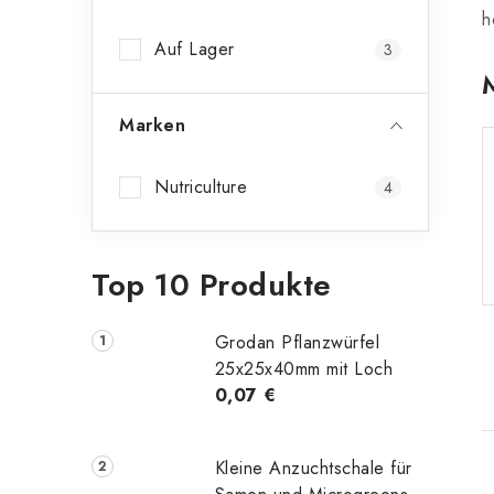
n
h
Auf Lager
3
l
e
Marken
i
s
Nutriculture
4
t
e
Top 10 Produkte
Grodan Pflanzwürfel
25x25x40mm mit Loch
0,07 €
Kleine Anzuchtschale für