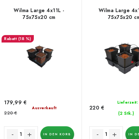
d
Wilma Large 4x11L -
Wilma Large 4x
s
75x75x20 cm
75x75x20 c
u
k
e
(18 %)
t
d
s
e
o
r
r
P
t
r
i
179,99 €
Lieferzeit
220 €
Ausverkauft
o
e
220 €
(2 Stk.)
d
r
u
IN DEN KORB
IN D