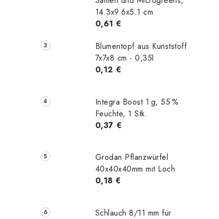
Samen und Microgreens,
i
14.3x9.6x5.1 cm
0,61 €
t
Blumentopf aus Kunststoff
7x7x8 cm - 0,35l
0,12 €
Integra Boost 1 g, 55 %
Feuchte, 1 Stk.
0,37 €
Grodan Pflanzwürfel
40x40x40mm mit Loch
0,18 €
Schlauch 8/11 mm für