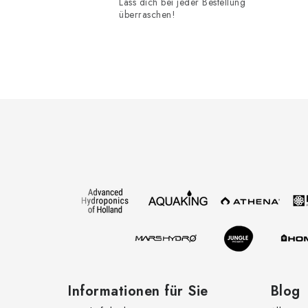
Lass dich bei jeder Bestellung
überraschen!
r
F
l
u
ß
z
e
t
i
l
e
Informationen für Sie
Blog