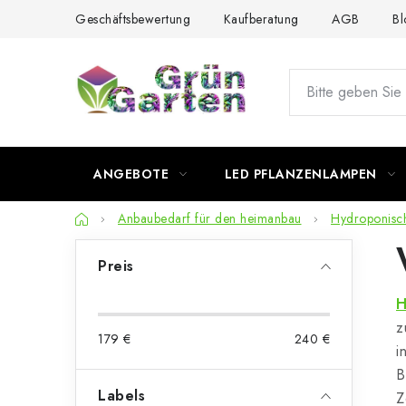
Zum
Geschäftsbewertung
Kaufberatung
AGB
Bl
Inhalt
springen
ANGEBOTE
LED PFLANZENLAMPEN
Startseite
Anbaubedarf für den heimanbau
Hydroponisc
S
Preis
e
H
i
z
179
€
240
€
t
i
B
e
Labels
Z