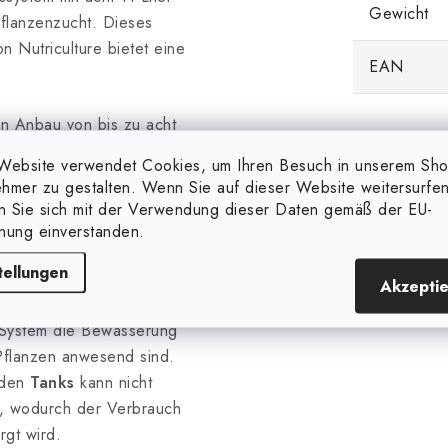
Gewicht
Pflanzenzucht. Dieses
n Nutriculture bietet eine
EAN
en Anbau von bis zu acht
aubt die Verwendung
Website verwendet Cookies, um Ihren Besuch in unserem Sh
s, Steinwolle oder
hmer zu gestalten. Wenn Sie auf dieser Website weitersurfen
roblemlos in Zelte von
en Sie sich mit der Verwendung dieser Daten gemäß der EU-
nbauräume geeignet.
nung einverstanden.
tellungen
altuhr
, die eine genaue
Akzepti
matischen Bewässerung
s System die Bewässerung
Pflanzen anwesend sind.
nden
Tanks
kann nicht
, wodurch der Verbrauch
rgt wird.