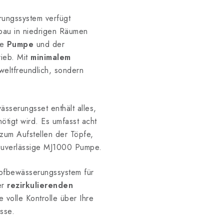
ungssystem verfügt
bau in niedrigen Räumen
ge
Pumpe
und der
rieb. Mit
minimalem
weltfreundlich, sondern
sserungsset enthält alles,
ötigt wird. Es umfasst acht
zum Aufstellen der Töpfe,
zuverlässige MJ1000 Pumpe.
opfbewässerungssystem für
er
rezirkulierenden
 volle Kontrolle über Ihre
sse.