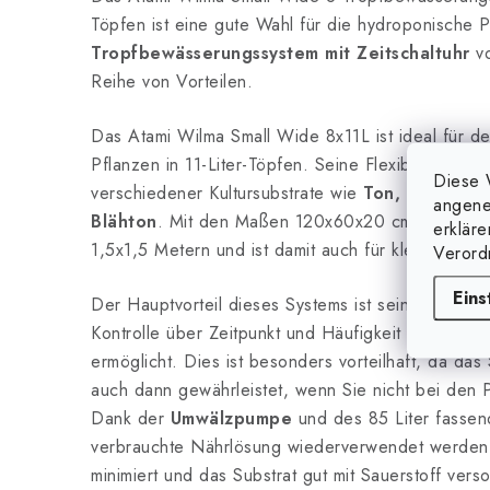
Töpfen ist eine gute Wahl für die hydroponische 
Tropfbewässerungssystem mit Zeitschaltuhr
vo
Reihe von Vorteilen.
Das Atami Wilma Small Wide 8x11L ist ideal für d
Pflanzen in 11-Liter-Töpfen. Seine Flexibilität erl
Diese 
verschiedener Kultursubstrate wie
Ton, Kokosnus
angene
Blähton
. Mit den Maßen 120x60x20 cm passt es p
erklär
1,5x1,5 Metern und ist damit auch für kleinere A
Verord
Eins
Der Hauptvorteil dieses Systems ist seine
Zeitsch
Kontrolle über Zeitpunkt und Häufigkeit der auto
ermöglicht. Dies ist besonders vorteilhaft, da da
auch dann gewährleistet, wenn Sie nicht bei den 
Dank der
Umwälzpumpe
und des 85 Liter fasse
verbrauchte Nährlösung wiederverwendet werden
minimiert und das Substrat gut mit Sauerstoff verso