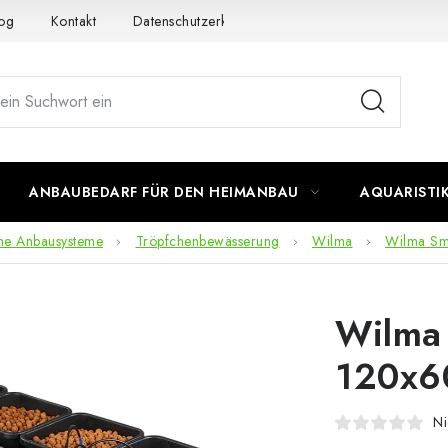
og
Kontakt
Datenschutzerklärung
Impressum
ANBAUBEDARF FÜR DEN HEIMANBAU
AQUARISTI
he Anbausysteme
Tröpfchenbewässerung
Wilma
Wilma Sm
Wilma 
120x6
Ni