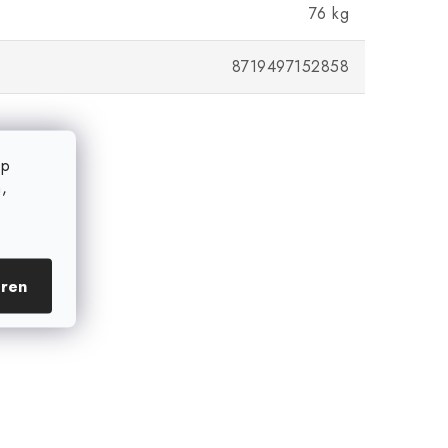
76 kg
8719497152858
op
,
eren