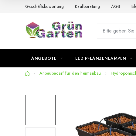
Zum
Geschäftsbewertung
Kaufberatung
AGB
Bl
Inhalt
springen
ANGEBOTE
LED PFLANZENLAMPEN
Startseite
Anbaubedarf für den heimanbau
Hydroponisc