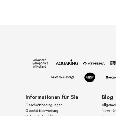
F
u
ß
z
e
i
l
e
Informationen für Sie
Blog
Geschäftsbedingungen
Allgemei
Geschäftsbewertung
News für