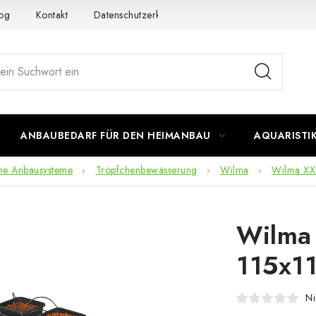
og
Kontakt
Datenschutzerklärung
Impressum
ANBAUBEDARF FÜR DEN HEIMANBAU
AQUARISTI
he Anbausysteme
Tröpfchenbewässerung
Wilma
Wilma XX
Wilma 
115x1
Ni