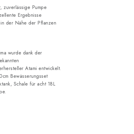
r, zuverlässige Pumpe
zellente Ergebnisse
 in der Nähe der Pflanzen
lma wurde dank der
bekannten
hersteller Atami entwickelt.
20cm Bewässerungsset
tank, Schale für acht 18L
pe.