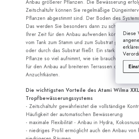
Anbau größerer Pflanzen. Die Bewässerung erfolg
Zeitschaltuhr können Sie regelmäßige Düngeinterval
Pflanzen abgestimmt sind. Der Boden des Systems 
Das werden Sie besonders dann zu schätzen wiss
Diese 
Ihrer Zeit für den Anbau aufwenden können. Das n
angene
vom Tank zum Stamm und zum Substrat gepumpt, w
erklär
oder durch das Substrat fließt. Ein starkes Wurzel
Verord
Pflanze so viel aufnimmt, wie sie braucht. Aufgrun
Eins
für den Anbau auf breiteren Terrassen oder in 1,
Anzuchtkästen.
Die wichtigsten Vorteile des Atami Wilma XX
Tropfbewässerungssystems
- Zeitschaltuhr gewährleistet die vollständige Kont
Häufigkeit der automatischen Bewässerung
- maximale Flexibilität - Anbau in Hydra, Kokosnu
- niedriges Profil ermöglicht auch den Anbau von
niedrigeren Räumen