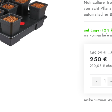
Nutriculture Tr
von acht Pflanz
automatischer B
auf Lager
(2 Stk
369,99 €
–
250 €
210,08 € ohn
Verkaufsprei
Artikelnummer:
A