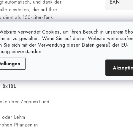
t automatisch, und dank der
EAN
le einstellen, die auf Ihre
dient als 150-Liter-Tank.
en, wenn Sie nicht 100 %
Website verwendet Cookies, um Ihren Besuch in unserem Sh
ährstoffhaltige Wasser wird
hmer zu gestalten. Wenn Sie auf dieser Website weitersurfen
o es langsam versickert
en Sie sich mit der Verwendung dieser Daten gemäß der EU-
system sorgt dafür, dass die
nung einverstanden.
d ihrer Größe eignet sie sich
tellungen
5x1,5 m großen
Akzepti
L 8x18L
rolle über Zeitpunkt und
ss oder Lehm
 hohen Pflanzen in