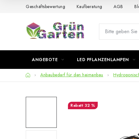
Zum
Geschäftsbewertung
Kaufberatung
AGB
Bl
Inhalt
springen
ANGEBOTE
LED PFLANZENLAMPEN
Startseite
Anbaubedarf für den heimanbau
Hydroponisc
32 %