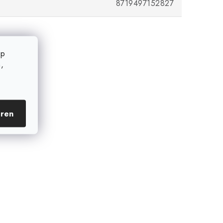
8719497152827
op
,
eren