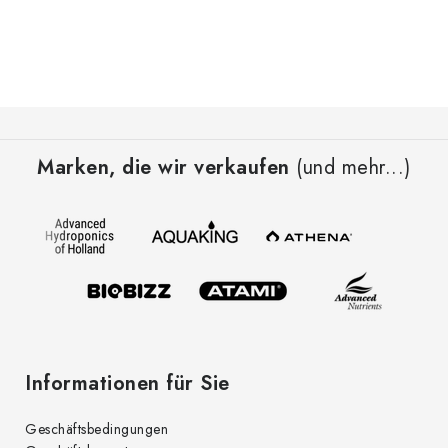
F
u
Marken, die wir verkaufen
(und mehr...)
ß
z
e
i
l
e
Informationen für Sie
Geschäftsbedingungen