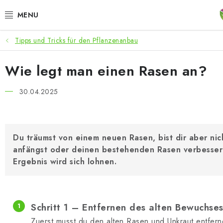
Zum
Inhalt
springen
Tipps und Tricks für den Pflanzenanbau
ANGEBOTE
Wie legt man einen Rasen an?
LED PFLANZENLAMPEN
30.04.2025
ANBAUBEDARF FÜR DEN HEIMANBAU
AQUARISTIK
Du träumst von einem neuen Rasen, bist dir aber nich
MICROGREENS
anfängst oder deinen bestehenden Rasen verbessern
Ergebnis wird sich lohnen.
SMARTER GARTEN
Geschäftsbewertung
Kaufberatung
AGB
Blog
Kontakt
D
Schritt 1 – Entfernen des alten Bewuchse
Zuerst musst du den alten Rasen und Unkraut entferne