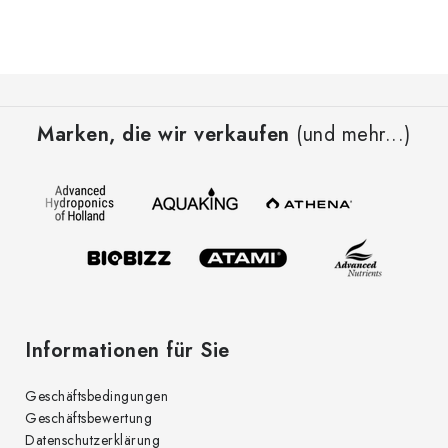
F
u
Marken, die wir verkaufen
(und mehr...)
ß
z
e
i
l
e
Informationen für Sie
Geschäftsbedingungen
Geschäftsbewertung
Datenschutzerklärung