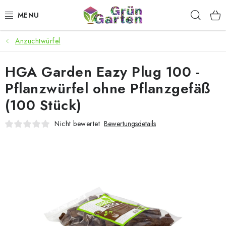
Zum
Such
Inhalt
springen
Anzuchtwürfel
ANGEBOTE
HGA Garden Eazy Plug 100 -
LED PFLANZENLAMPEN
Pflanzwürfel ohne Pflanzgefäß
ANBAUBEDARF FÜR DEN HEIMANBAU
(100 Stück)
AQUARISTIK
Nicht bewertet
Bewertungsdetails
MICROGREENS
SMARTER GARTEN
Geschäftsbewertung
Kaufberatung
AGB
Blog
Kontakt
Datenschutzerklärung
Impressum