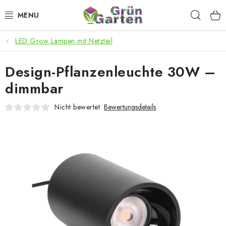
Zum
Such
Inhalt
springen
LED Grow Lampen mit Netzteil
ANGEBOTE
Design-Pflanzenleuchte 30W –
LED PFLANZENLAMPEN
dimmbar
ANBAUBEDARF FÜR DEN HEIMANBAU
Nicht bewertet
Bewertungsdetails
AQUARISTIK
MICROGREENS
SMARTER GARTEN
Geschäftsbewertung
Kaufberatung
AGB
Blog
Kontakt
Datenschutzerklärung
Impressum