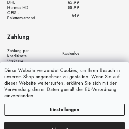
DHL
€5,99
Hermes HD
€8,99
GEIS -
€49
Palettenversand
Zahlung
Zahlung per
Kostenlos
Kreditkarte
Vorkasse
Kostenlos
(Banküberweisung)
Diese Website verwendet Cookies, um Ihren Besuch in
Zahlung per PayPal
Kostenlos
unserem Shop angenehmer zu gestalten. Wenn Sie auf
Nachnahme
€4,00
dieser Website weitersurfen, erklären Sie sich mit der
Verwendung dieser Daten gemäß der EU-Verordnung
einverstanden.
Einstellungen
Copyright 2026
GrünGarten.de
. Alle Rechte vorbehalten.
Cookie-