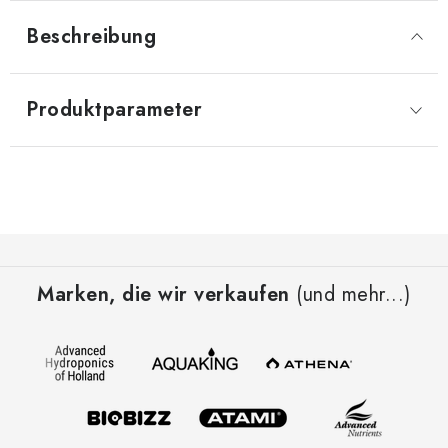
Beschreibung
Produktparameter
F
u
Marken, die wir verkaufen
(und mehr...)
ß
z
e
i
l
e