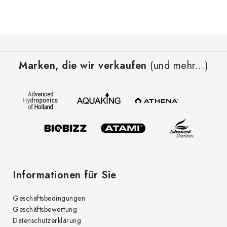
F
u
Marken, die wir verkaufen
(und mehr...)
ß
z
e
i
l
e
Informationen für Sie
Geschäftsbedingungen
Geschäftsbewertung
Datenschutzerklärung