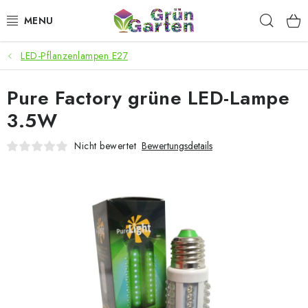
Zum
Such
Inhalt
springen
LED-Pflanzenlampen E27
ANGEBOTE
Pure Factory grüne LED-Lampe
LED PFLANZENLAMPEN
3.5W
ANBAUBEDARF FÜR DEN HEIMANBAU
Nicht bewertet
Bewertungsdetails
AQUARISTIK
MICROGREENS
SMARTER GARTEN
Geschäftsbewertung
Kaufberatung
AGB
Blog
Kontakt
Datenschutzerklärung
Impressum