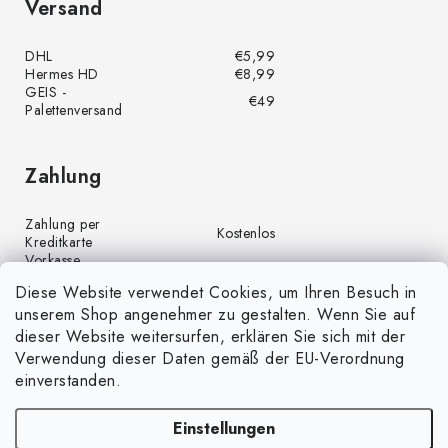
Versand
DHL
€5,99
Hermes HD
€8,99
GEIS -
€49
Palettenversand
Zahlung
Zahlung per
Kostenlos
Kreditkarte
Vorkasse
Kostenlos
(Banküberweisung)
Diese Website verwendet Cookies, um Ihren Besuch in
Zahlung per PayPal
Kostenlos
unserem Shop angenehmer zu gestalten. Wenn Sie auf
Nachnahme
€4,00
dieser Website weitersurfen, erklären Sie sich mit der
Verwendung dieser Daten gemäß der EU-Verordnung
einverstanden.
Einstellungen