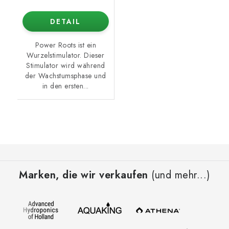
DETAIL
Power Roots ist ein
Wurzelstimulator. Dieser
Stimulator wird während
der Wachstumsphase und
in den ersten...
F
u
Marken, die wir verkaufen
(und mehr...)
ß
z
e
i