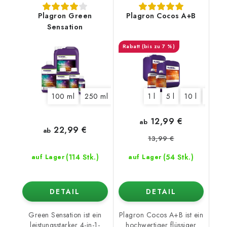
Plagron Green
Plagron Cocos A+B
Sensation
(bis zu 7 %)
100 ml
250 ml
500 ml
1 l
1 l
5 l
5 l
10 l
10 l
20 l
12,99 €
ab
22,99 €
ab
13,99 €
(114 Stk.)
(54 Stk.)
auf Lager
auf Lager
DETAIL
DETAIL
Green Sensation ist ein
Plagron Cocos A+B ist ein
leistungsstarker 4-in-1-
hochwertiger flüssiger