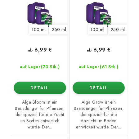
100 ml
250 ml
500 ml
100 ml
1 l
5 l
250 ml
10 l
20 l
500
6,99 €
6,99 €
ab
ab
(70 Stk.)
(61 Stk.)
auf Lager
auf Lager
DETAIL
DETAIL
Alga Bloom ist ein
Alga Grow ist ein
Basisdünger für Pflanzen,
Basisdünger für Pflanzen,
der speziell für die Zucht
der speziell für die
im Boden entwickelt
Anzucht im Boden
wurde. Der...
entwickelt wurde. Der...