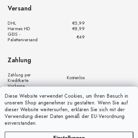
Versand
DHL
€5,99
Hermes HD
€8,99
GEIS -
€49
Palettenversand
Zahlung
Zahlung per
Kostenlos
Kreditkarte
Vorkasse
Kostenlos
(Banküberweisung)
Diese Website verwendet Cookies, um Ihren Besuch in
Zahlung per PayPal
Kostenlos
unserem Shop angenehmer zu gestalten. Wenn Sie auf
Nachnahme
€4,00
dieser Website weitersurfen, erklären Sie sich mit der
Verwendung dieser Daten gemäß der EU-Verordnung
einverstanden.
Einstellungen