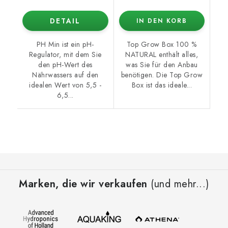
DETAIL
IN DEN KORB
PH Min ist ein pH-
Top Grow Box 100 %
Regulator, mit dem Sie
NATURAL enthält alles,
den pH-Wert des
was Sie für den Anbau
Nährwassers auf den
benötigen. Die Top Grow
idealen Wert von 5,5 -
Box ist das ideale...
6,5...
F
u
Marken, die wir verkaufen
(und mehr...)
ß
z
e