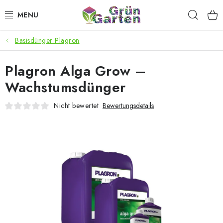
Zum
Such
Inhalt
springen
Basisdünger Plagron
ANGEBOTE
Plagron Alga Grow –
LED PFLANZENLAMPEN
Wachstumsdünger
ANBAUBEDARF FÜR DEN HEIMANBAU
Nicht bewertet
Bewertungsdetails
AQUARISTIK
MICROGREENS
SMARTER GARTEN
Geschäftsbewertung
Kaufberatung
AGB
Blog
Kontakt
Datenschutzerklärung
Impressum