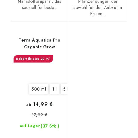
Nährstoffpräparat, das
Pflanzendünger, der
speziell für beste...
sowohl für den Anbau im
Freien...
Terra Aquatica Pro
Organic Grow
(bis zu 20 %)
500 ml
1 l
5 l
10 l
14,99 €
ab
17,99 €
(37 Stk.)
auf Lager