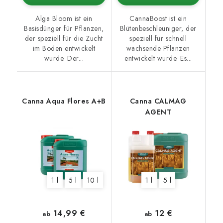
Alga Bloom ist ein
CannaBoost ist ein
Basisdünger für Pflanzen,
Blütenbeschleuniger, der
der speziell für die Zucht
speziell für schnell
im Boden entwickelt
wachsende Pflanzen
wurde. Der...
entwickelt wurde. Es...
Canna Aqua Flores A+B
Canna CALMAG
AGENT
1 l
5 l
10 l
1 l
5 l
14,99 €
12 €
ab
ab