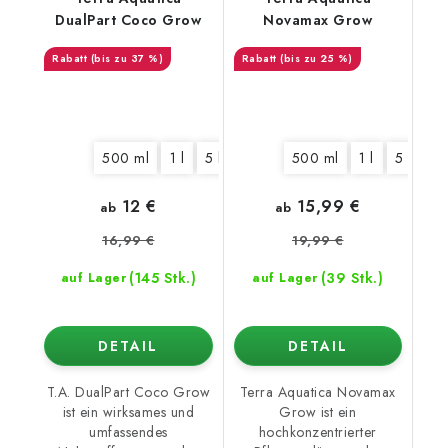
DualPart Coco Grow
Novamax Grow
(bis zu 37 %)
(bis zu 25 %)
500 ml
1 l
5 l
10 l
500 ml
1 l
5 l
12 €
15,99 €
ab
ab
16,99 €
19,99 €
(145 Stk.)
(39 Stk.)
auf Lager
auf Lager
DETAIL
DETAIL
T.A. DualPart Coco Grow
Terra Aquatica Novamax
ist ein wirksames und
Grow ist ein
umfassendes
hochkonzentrierter