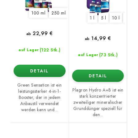
100 ml
250 ml
500 ml
1 l
5 l
10 l
1 l
5 l
10 l
20 l
22,99 €
ab
14,99 €
ab
(122 Stk.)
auf Lager
(73 Stk.)
auf Lager
DETAIL
DETAIL
Green Sensation ist ein
Plagron Hydro A+B ist ein
leistungsstarker 4-in-1-
stark konzentrierter
Booster, der in jedem
zweiteiliger mineralischer
Anbaustil verwendet
Grunddünger speziell für
werden kann und...
den...