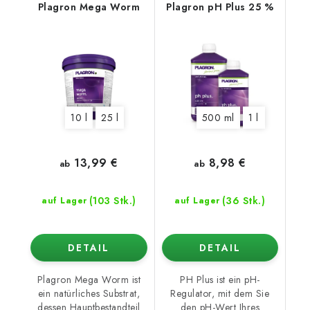
Plagron Mega Worm
Plagron pH Plus 25 %
10 l
25 l
500 ml
1 l
13,99 €
8,98 €
ab
ab
(103 Stk.)
(36 Stk.)
auf Lager
auf Lager
DETAIL
DETAIL
Plagron Mega Worm ist
PH Plus ist ein pH-
ein natürliches Substrat,
Regulator, mit dem Sie
dessen Hauptbestandteil
den pH-Wert Ihres