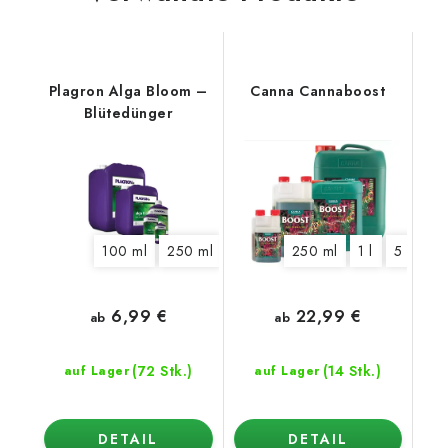
Plagron Alga Bloom –
Canna Cannaboost
Blütedünger
100 ml
250 ml
500 ml
250 ml
1 l
5 l
1 l
10 l
5 l
20 l
10 
6,99 €
22,99 €
ab
ab
(72 Stk.)
(14 Stk.)
auf Lager
auf Lager
DETAIL
DETAIL