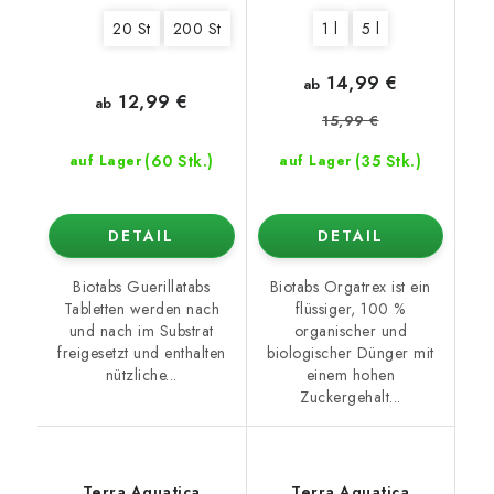
20 St
200 St
1 l
5 l
14,99 €
ab
12,99 €
ab
15,99 €
(60 Stk.)
(35 Stk.)
auf Lager
auf Lager
DETAIL
DETAIL
Biotabs Guerillatabs
Biotabs Orgatrex ist ein
Tabletten werden nach
flüssiger, 100 %
und nach im Substrat
organischer und
freigesetzt und enthalten
biologischer Dünger mit
nützliche...
einem hohen
Zuckergehalt...
Terra Aquatica
Terra Aquatica