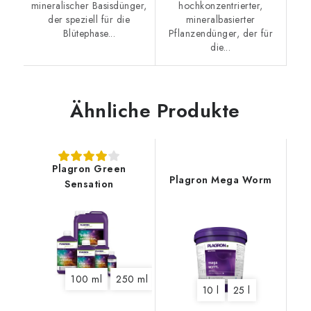
mineralischer Basisdünger,
hochkonzentrierter,
der speziell für die
mineralbasierter
Blütephase...
Pflanzendünger, der für
die...
Ähnliche Produkte
Plagron Green
Plagron Mega Worm
Sensation
100 ml
250 ml
500 ml
1 l
5 l
10 l
10 l
25 l