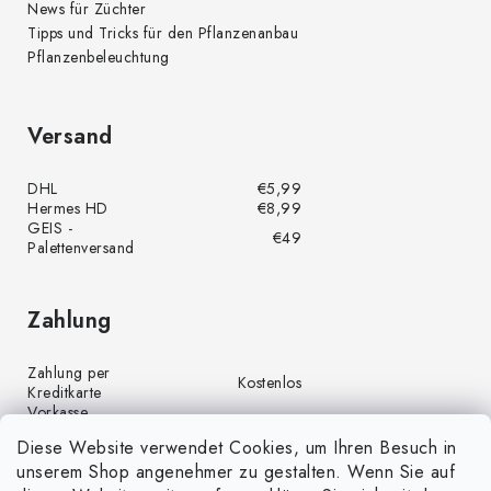
News für Züchter
Tipps und Tricks für den Pflanzenanbau
Pflanzenbeleuchtung
Versand
DHL
€5,99
Hermes HD
€8,99
GEIS -
€49
Palettenversand
Zahlung
Zahlung per
Kostenlos
Kreditkarte
Vorkasse
Kostenlos
(Banküberweisung)
Diese Website verwendet Cookies, um Ihren Besuch in
Zahlung per PayPal
Kostenlos
unserem Shop angenehmer zu gestalten. Wenn Sie auf
Nachnahme
€4,00