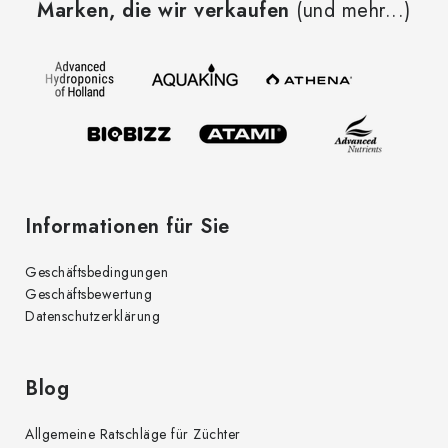
Marken, die wir verkaufen
(und mehr...)
ß
z
e
i
l
e
Informationen für Sie
Geschäftsbedingungen
Geschäftsbewertung
Datenschutzerklärung
Blog
Allgemeine Ratschläge für Züchter