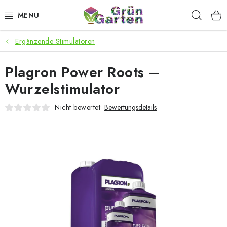
Zum
Such
Inhalt
springen
Ergänzende Stimulatoren
ANGEBOTE
Plagron Power Roots –
LED PFLANZENLAMPEN
Wurzelstimulator
ANBAUBEDARF FÜR DEN HEIMANBAU
Nicht bewertet
Bewertungsdetails
AQUARISTIK
MICROGREENS
SMARTER GARTEN
Geschäftsbewertung
Kaufberatung
AGB
Blog
Kontakt
Datenschutzerklärung
Impressum