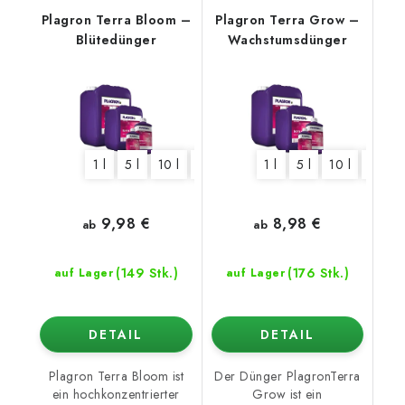
Plagron Terra Bloom –
Plagron Terra Grow –
Blütedünger
Wachstumsdünger
1 l
5 l
10 l
20 l
1 l
5 l
10 l
20 l
9,98 €
8,98 €
ab
ab
(149 Stk.)
(176 Stk.)
auf Lager
auf Lager
DETAIL
DETAIL
Plagron Terra Bloom ist
Der Dünger PlagronTerra
ein hochkonzentrierter
Grow ist ein