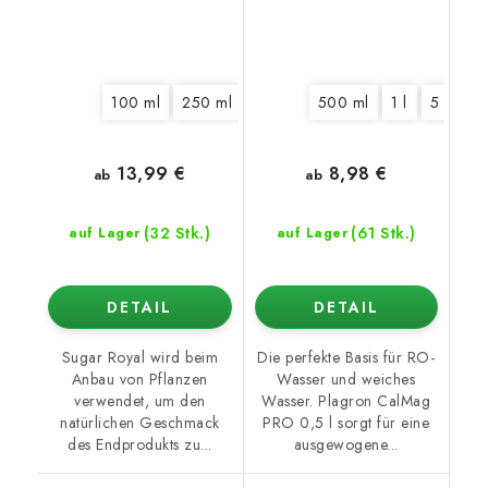
100 ml
250 ml
500 ml
500 ml
1 l
5 l
1 l
10 l
5 l
10
13,99 €
8,98 €
ab
ab
(32 Stk.)
(61 Stk.)
auf Lager
auf Lager
DETAIL
DETAIL
Sugar Royal wird beim
Die perfekte Basis für RO-
Anbau von Pflanzen
Wasser und weiches
verwendet, um den
Wasser. Plagron CalMag
natürlichen Geschmack
PRO 0,5 l sorgt für eine
des Endprodukts zu...
ausgewogene...