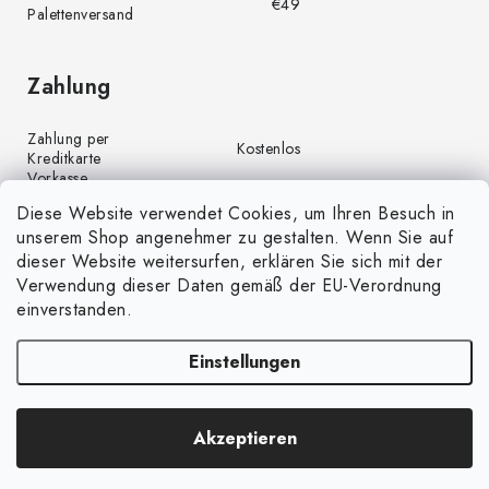
€49
Palettenversand
Zahlung
Zahlung per
Kostenlos
Kreditkarte
Vorkasse
Kostenlos
(Banküberweisung)
Diese Website verwendet Cookies, um Ihren Besuch in
Zahlung per PayPal
Kostenlos
unserem Shop angenehmer zu gestalten. Wenn Sie auf
Nachnahme
€4,00
dieser Website weitersurfen, erklären Sie sich mit der
Verwendung dieser Daten gemäß der EU-Verordnung
einverstanden.
Einstellungen
Copyright 2026
GrünGarten.de
. Alle Rechte vorbehalten.
Cookie-
Akzeptieren
Einstellungen ändern
Erstellt von Shoptet