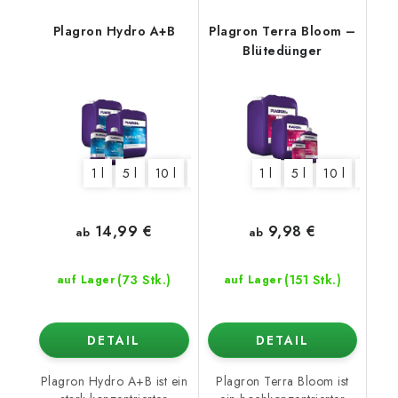
Plagron Hydro A+B
Plagron Terra Bloom –
Blütedünger
1 l
5 l
10 l
20 l
1 l
5 l
10 l
20 l
14,99 €
9,98 €
ab
ab
(73 Stk.)
(151 Stk.)
auf Lager
auf Lager
DETAIL
DETAIL
Plagron Hydro A+B ist ein
Plagron Terra Bloom ist