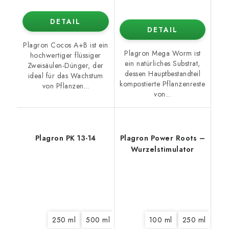
DETAIL
DETAIL
Plagron Cocos A+B ist ein
Plagron Mega Worm ist
hochwertiger flüssiger
ein natürliches Substrat,
Zweisäulen-Dünger, der
dessen Hauptbestandteil
ideal für das Wachstum
kompostierte Pflanzenreste
von Pflanzen...
von...
Plagron PK 13-14
Plagron Power Roots –
Wurzelstimulator
250 ml
500 ml
1 l
5 l
100 ml
10 l
20 l
250 ml
500