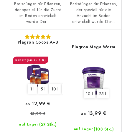
Basisdünger für Pflanzen,
Basisdünger für Pflanzen,
der speziell für die Zucht
der speziell für die
im Boden entwickelt
Anzucht im Boden
wurde. Der...
entwickelt wurde. Der...
Plagron Cocos A+B
Plagron Mega Worm
(bis zu 7 %)
1 l
5 l
10 l
20 l
10 l
25 l
12,99 €
ab
13,99 €
13,99 €
ab
(57 Stk.)
auf Lager
(103 Stk.)
auf Lager