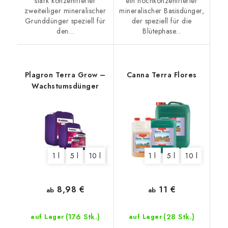
stark konzentrierter
ein hochkonzentrierter
zweiteiliger mineralischer
mineralischer Basisdünger,
Grunddünger speziell für
der speziell für die
den...
Blütephase...
Plagron Terra Grow –
Canna Terra Flores
Wachstumsdünger
1 l
5 l
10 l
20 l
1 l
5 l
10 l
8,98 €
11 €
ab
ab
(176 Stk.)
(28 Stk.)
auf Lager
auf Lager