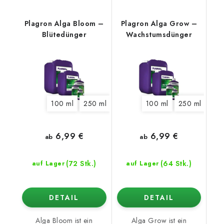
Plagron Alga Bloom –
Plagron Alga Grow –
Blütedünger
Wachstumsdünger
100 ml
250 ml
500 ml
100 ml
1 l
5 l
250 ml
10 l
20 l
500
6,99 €
6,99 €
ab
ab
(72 Stk.)
(64 Stk.)
auf Lager
auf Lager
DETAIL
DETAIL
Alga Bloom ist ein
Alga Grow ist ein