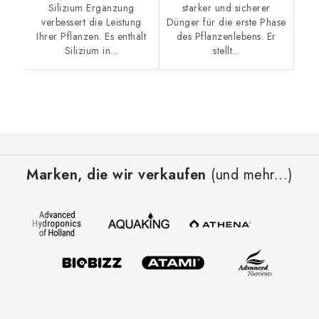
Silizium Ergänzung
starker und sicherer
verbessert die Leistung
Dünger für die erste Phase
Ihrer Pflanzen. Es enthält
des Pflanzenlebens. Er
Silizium in...
stellt...
F
u
Marken, die wir verkaufen
(und mehr...)
ß
z
e
i
l
e