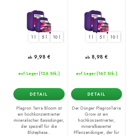
1 l
5 l
10 l
20 l
1 l
5 l
10 l
20 l
9,98 €
8,98 €
ab
ab
(126 Stk.)
(167 Stk.)
auf Lager
auf Lager
DETAIL
DETAIL
Plagron Terra Bloom ist
Der Dünger PlagronTerra
ein hochkonzentrierter
Grow ist ein
mineralischer Basisdünger,
hochkonzentrierter,
der speziell für die
mineralbasierter
Blütephase...
Pflanzendünger, der für