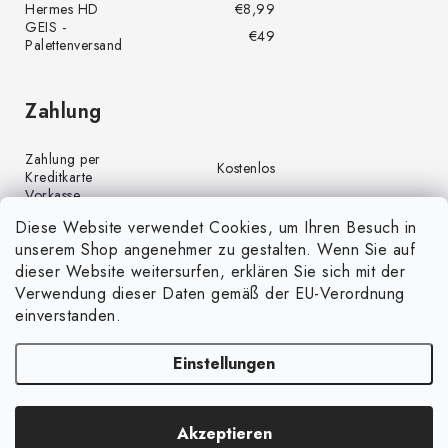
Hermes HD
€8,99
GEIS -
€49
Palettenversand
Zahlung
Zahlung per
Kostenlos
Kreditkarte
Vorkasse
Kostenlos
(Banküberweisung)
Diese Website verwendet Cookies, um Ihren Besuch in
Zahlung per PayPal
Kostenlos
unserem Shop angenehmer zu gestalten. Wenn Sie auf
Nachnahme
€4,00
dieser Website weitersurfen, erklären Sie sich mit der
Verwendung dieser Daten gemäß der EU-Verordnung
einverstanden.
Einstellungen
Copyright 2026
GrünGarten.de
. Alle Rechte vorbehalten.
Cookie-
Akzeptieren
Einstellungen ändern