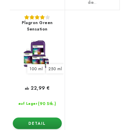
die...
Plagron Green
Sensation
100 ml
250 ml
500 ml
1 l
5 l
10 l
22,99 €
ab
(90 Stk.)
auf Lager
DETAIL