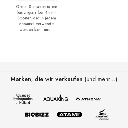
Green Sensation ist ein
leistungsstarker 4-in-1-
Booster, der in jedem
Anbaustil verwendet
werden kann und...
F
u
Marken, die wir verkaufen
(und mehr...)
ß
z
e
i
l
e