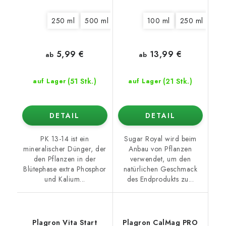
250 ml
500 ml
1 l
5 l
100 ml
10 l
20 l
250 ml
500
5,99 €
13,99 €
ab
ab
(51 Stk.)
(21 Stk.)
auf Lager
auf Lager
DETAIL
DETAIL
PK 13-14 ist ein
Sugar Royal wird beim
mineralischer Dünger, der
Anbau von Pflanzen
den Pflanzen in der
verwendet, um den
Blütephase extra Phosphor
natürlichen Geschmack
und Kalium...
des Endprodukts zu...
Plagron Vita Start
Plagron CalMag PRO