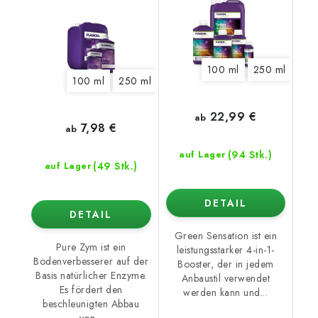
100 ml
250 ml
500
100 ml
250 ml
500 ml
1 l
5 l
10 l
20 l
22,99 €
ab
7,98 €
ab
(94 Stk.)
auf Lager
(49 Stk.)
auf Lager
DETAIL
DETAIL
Green Sensation ist ein
Pure Zym ist ein
leistungsstarker 4-in-1-
Bodenverbesserer auf der
Booster, der in jedem
Basis natürlicher Enzyme.
Anbaustil verwendet
Es fördert den
werden kann und...
beschleunigten Abbau