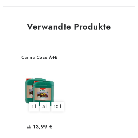
Verwandte Produkte
Canna Coco A+B
1 l
5 l
10 l
13,99 €
ab