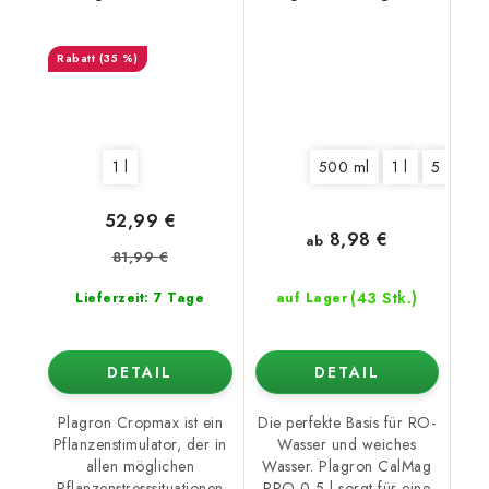
(35 %)
1 l
500 ml
1 l
5 l
10
52,99 €
8,98 €
ab
81,99 €
(43 Stk.)
Lieferzeit: 7 Tage
auf Lager
DETAIL
DETAIL
Plagron Cropmax ist ein
Die perfekte Basis für RO-
Pflanzenstimulator, der in
Wasser und weiches
allen möglichen
Wasser. Plagron CalMag
Pflanzenstresssituationen
PRO 0,5 l sorgt für eine