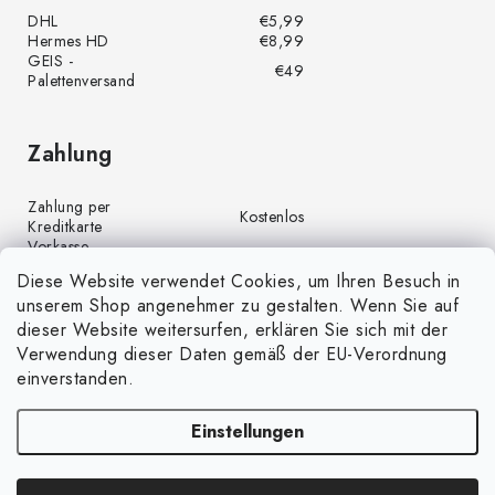
DHL
€5,99
Hermes HD
€8,99
GEIS -
€49
Palettenversand
Zahlung
Zahlung per
Kostenlos
Kreditkarte
Vorkasse
Kostenlos
(Banküberweisung)
Diese Website verwendet Cookies, um Ihren Besuch in
Zahlung per PayPal
Kostenlos
unserem Shop angenehmer zu gestalten. Wenn Sie auf
Nachnahme
€4,00
dieser Website weitersurfen, erklären Sie sich mit der
Verwendung dieser Daten gemäß der EU-Verordnung
einverstanden.
Einstellungen
Copyright 2026
GrünGarten.de
. Alle Rechte vorbehalten.
Cookie-