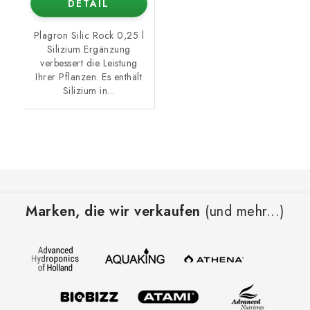
DETAIL
Plagron Silic Rock 0,25 l
Silizium Ergänzung
verbessert die Leistung
Ihrer Pflanzen. Es enthält
Silizium in...
F
u
Marken, die wir verkaufen
(und mehr...)
ß
z
e
i
l