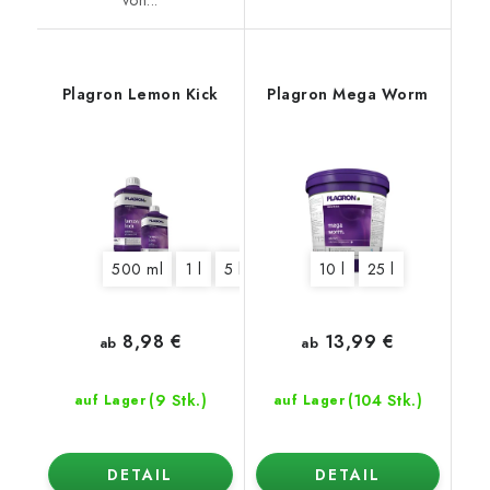
von...
Plagron Lemon Kick
Plagron Mega Worm
500 ml
1 l
5 l
10 l
25 l
8,98 €
13,99 €
ab
ab
(9 Stk.)
(104 Stk.)
auf Lager
auf Lager
DETAIL
DETAIL