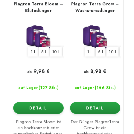
Plagron Terra Bloom –
Plagron Terra Grow –
Blütedünger
Wachstumsdünger
1 l
5 l
10 l
20 l
1 l
5 l
10 l
20 l
9,98 €
8,98 €
ab
ab
(127 Stk.)
(166 Stk.)
auf Lager
auf Lager
DETAIL
DETAIL
Plagron Terra Bloom ist
Der Dünger PlagronTerra
ein hochkonzentrierter
Grow ist ein
mineralischer Basisdünger,
hochkonzentrierter,