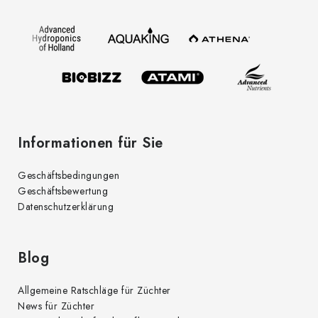
z
e
i
l
e
Informationen für Sie
Geschäftsbedingungen
Geschäftsbewertung
Datenschutzerklärung
Blog
Allgemeine Ratschläge für Züchter
News für Züchter