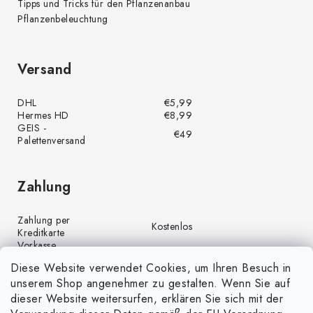
Tipps und Tricks für den Pflanzenanbau
Pflanzenbeleuchtung
Versand
DHL
€5,99
Hermes HD
€8,99
GEIS -
€49
Palettenversand
Zahlung
Zahlung per
Kostenlos
Kreditkarte
Vorkasse
Kostenlos
(Banküberweisung)
Diese Website verwendet Cookies, um Ihren Besuch in
Zahlung per PayPal
Kostenlos
unserem Shop angenehmer zu gestalten. Wenn Sie auf
Nachnahme
€4,00
dieser Website weitersurfen, erklären Sie sich mit der