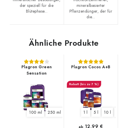
der speziell für die
mineralbasierter
Blütephase...
Pflanzendünger, der für
die...
Ähnliche Produkte
Plagron Green
Plagron Cocos A+B
Sensation
(bis zu 7 %)
100 ml
250 ml
500 ml
1 l
1 l
5 l
5 l
10 l
10 l
20 l
12,99 €
ab