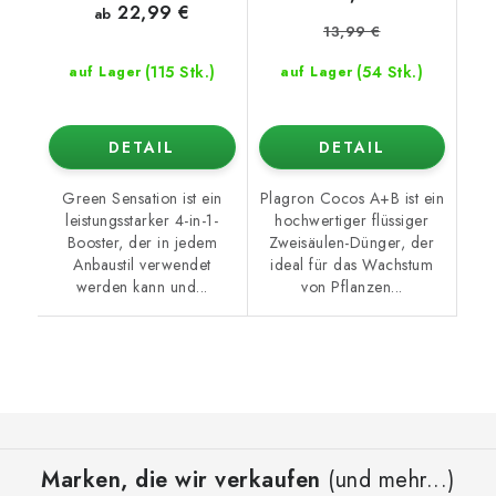
22,99 €
ab
13,99 €
(115 Stk.)
(54 Stk.)
auf Lager
auf Lager
DETAIL
DETAIL
Green Sensation ist ein
Plagron Cocos A+B ist ein
leistungsstarker 4-in-1-
hochwertiger flüssiger
Booster, der in jedem
Zweisäulen-Dünger, der
Anbaustil verwendet
ideal für das Wachstum
werden kann und...
von Pflanzen...
F
u
Marken, die wir verkaufen
(und mehr...)
ß