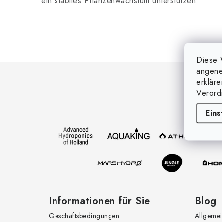
ein stabiles Pflanzenwachstum unterstützen.
Diese 
F
angene
erklär
u
Verord
ß
Eins
z
e
i
l
e
Informationen für Sie
Blog
Geschäftsbedingungen
Allgemei