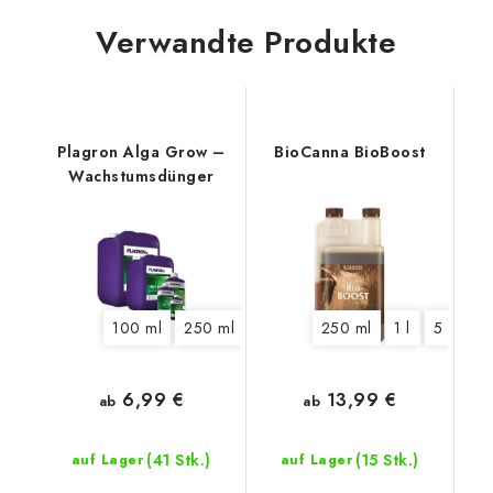
Verwandte Produkte
Plagron Alga Grow –
BioCanna BioBoost
Wachstumsdünger
100 ml
250 ml
500 ml
250 ml
1 l
5 l
1 l
10 l
5 l
20 l
6,99 €
13,99 €
ab
ab
(41 Stk.)
(15 Stk.)
auf Lager
auf Lager