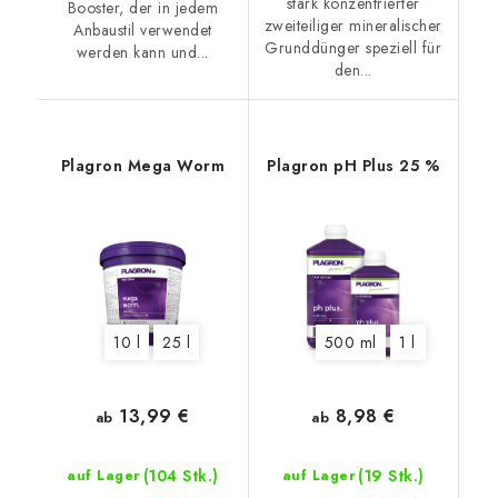
stark konzentrierter
Booster, der in jedem
zweiteiliger mineralischer
Anbaustil verwendet
Grunddünger speziell für
werden kann und...
den...
Plagron Mega Worm
Plagron pH Plus 25 %
10 l
25 l
500 ml
1 l
13,99 €
8,98 €
ab
ab
(104 Stk.)
(19 Stk.)
auf Lager
auf Lager