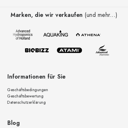
F
u
Marken, die wir verkaufen
(und mehr...)
ß
z
e
i
l
e
Informationen für Sie
Geschäftsbedingungen
Geschäftsbewertung
Datenschutzerklärung
Blog