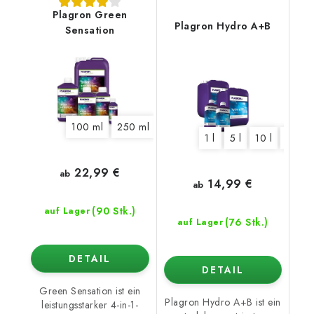
Plagron Green
Plagron Hydro A+B
Sensation
100 ml
250 ml
500 ml
1 l
5 l
10 l
1 l
5 l
10 l
20 l
22,99 €
ab
14,99 €
ab
(90 Stk.)
auf Lager
(76 Stk.)
auf Lager
DETAIL
DETAIL
Green Sensation ist ein
Plagron Hydro A+B ist ein
leistungsstarker 4-in-1-