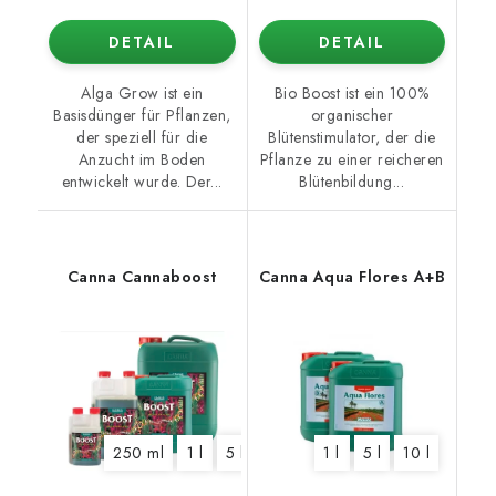
DETAIL
DETAIL
Alga Grow ist ein
Bio Boost ist ein 100%
Basisdünger für Pflanzen,
organischer
der speziell für die
Blütenstimulator, der die
Anzucht im Boden
Pflanze zu einer reicheren
entwickelt wurde. Der...
Blütenbildung...
Canna Cannaboost
Canna Aqua Flores A+B
250 ml
1 l
5 l
10 l
1 l
5 l
10 l