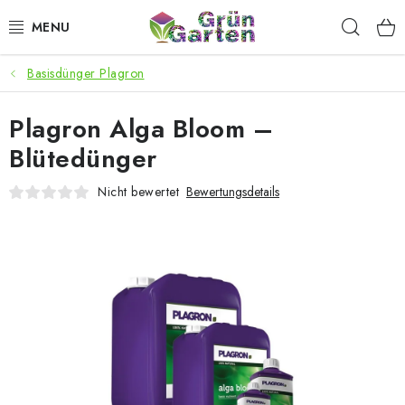
Zum
Such
Inhalt
springen
Basisdünger Plagron
ANGEBOTE
Plagron Alga Bloom –
LED PFLANZENLAMPEN
Blütedünger
ANBAUBEDARF FÜR DEN HEIMANBAU
Nicht bewertet
Bewertungsdetails
AQUARISTIK
MICROGREENS
SMARTER GARTEN
Geschäftsbewertung
Kaufberatung
AGB
Blog
Kontakt
Datenschutzerklärung
Impressum