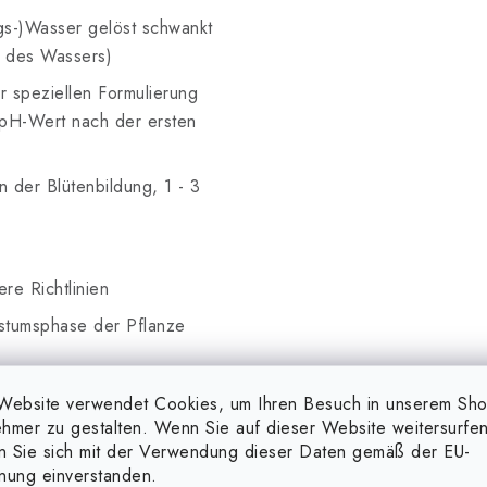
gs-)Wasser gelöst schwankt
C des Wassers)
 speziellen Formulierung
n pH-Wert nach der ersten
 der Blütenbildung, 1 - 3
re Richtlinien
stumsphase der Pflanze
Website verwendet Cookies, um Ihren Besuch in unserem Sh
hmer zu gestalten. Wenn Sie auf dieser Website weitersurfen
en Sie sich mit der Verwendung dieser Daten gemäß der EU-
nnen unlösliche Verbindungen
nung einverstanden.