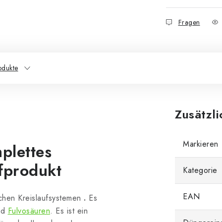
Fragen
odukte
Zusätzl
Markieren
plettes
ffprodukt
Kategorie
EAN
schen Kreislaufsystemen
.
Es
und
Fulvosäuren
. Es ist ein