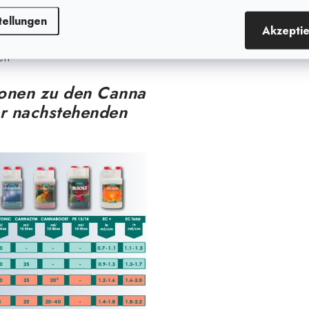
n werden
tellungen
fbewahren (Ultraviolettes
Akzepti
en
ionen zu den Canna
er nachstehenden