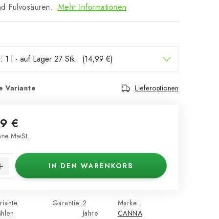
nd Fulvosäuren.
Mehr Informationen
e Variante
Lieferoptionen
9 €
ne MwSt.
s:
IN DEN WARENKORB
riante
Garantie
:
2
Marke:
hlen
Jahre
CANNA