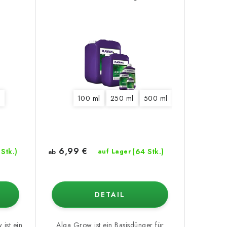
l
100 ml
250 ml
500 ml
1 l
5 l
10 l
6,99 €
 Stk.)
(64 Stk.)
ab
auf Lager
DETAIL
ist ein
Alga Grow ist ein Basisdünger für