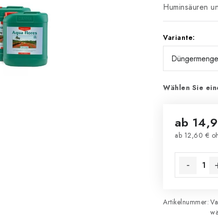
Huminsäuren u
Variante:
Wählen Sie ein
ab
14,9
ab
12,60 €
oh
Verkaufsprei
Artikelnummer:
Va
wä