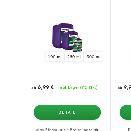
100 ml
250 ml
500 ml
1 l
5 l
10
6,99 €
9,9
(72 Stk.)
ab
auf Lager
ab
DETAIL
Alga Bloom ist ein Basisdünger für
P