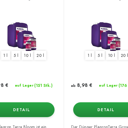
 l
1 l
20 l
5 l
10 l
20 l
1 l
5 l
10 l
20 
8 €
8,98 €
(151 Stk.)
(176
auf Lager
ab
auf Lager
DETAIL
DETAIL
lagron Terra Bloom ist ein
Der Dünger PlagronTerra Grow 