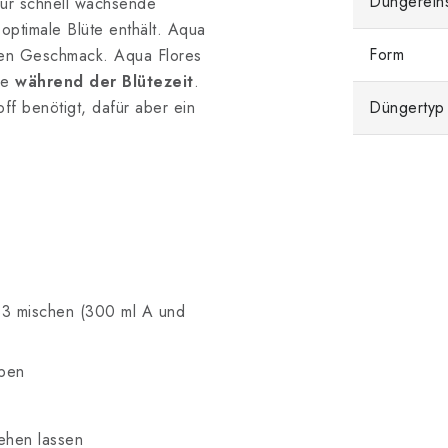
Düngerein
ür schnell wachsende
optimale Blüte enthält. Aqua
Form
schen Geschmack. Aqua Flores
de
während der Blütezeit
.
ff benötigt, dafür aber ein
Düngertyp
333 mischen (300 ml A und
eben
ehen lassen