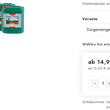
Huminsäuren u
Variante:
Wählen Sie ein
ab
14,9
ab
12,60 €
oh
Verkaufsprei
Artikelnummer:
Va
wä