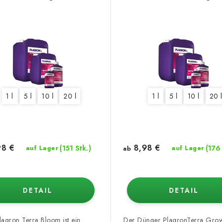
 l
1 l
20 l
5 l
10 l
20 l
1 l
5 l
10 l
20 
8 €
8,98 €
(151 Stk.)
(176
auf Lager
ab
auf Lager
DETAIL
DETAIL
lagron Terra Bloom ist ein
Der Dünger PlagronTerra Grow 