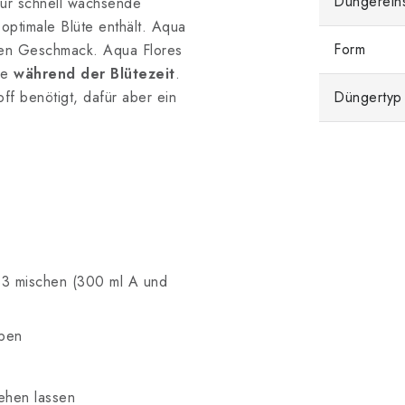
Düngerein
ür schnell wachsende
optimale Blüte enthält. Aqua
Form
schen Geschmack. Aqua Flores
de
während der Blütezeit
.
ff benötigt, dafür aber ein
Düngertyp
333 mischen (300 ml A und
eben
ehen lassen