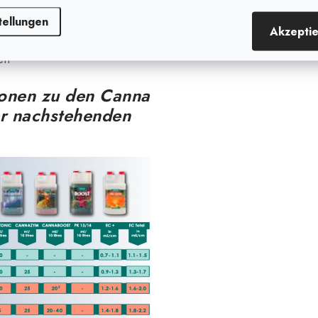
n werden
tellungen
fbewahren (Ultraviolettes
Akzepti
en
ionen zu den Canna
er nachstehenden