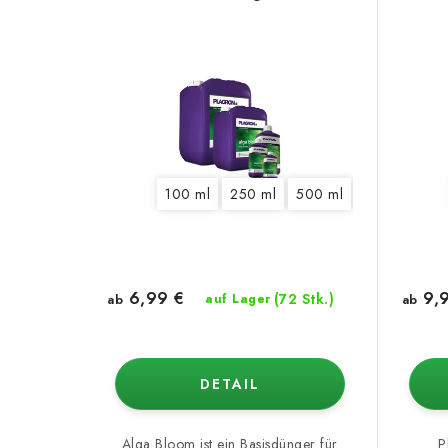
100 ml
250 ml
500 ml
1 l
5 l
10
6,99 €
9,9
(72 Stk.)
ab
auf Lager
ab
DETAIL
Alga Bloom ist ein Basisdünger für
P