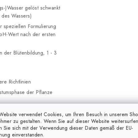
gs-)Wasser gelöst schwankt
C des Wassers)
 speziellen Formulierung
n pH-Wert nach der ersten
 der Blütenbildung, 1 - 3
re Richtlinien
stumsphase der Pflanze
Website verwendet Cookies, um Ihren Besuch in unserem Sh
hmer zu gestalten. Wenn Sie auf dieser Website weitersurfen
en Sie sich mit der Verwendung dieser Daten gemäß der EU-
nnen unlösliche Verbindungen
nung einverstanden.