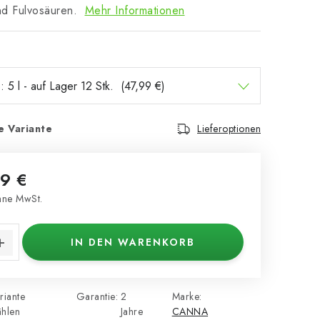
nd Fulvosäuren.
Mehr Informationen
e Variante
Lieferoptionen
9 €
ne MwSt.
s:
IN DEN WARENKORB
riante
Garantie
:
2
Marke:
hlen
Jahre
CANNA