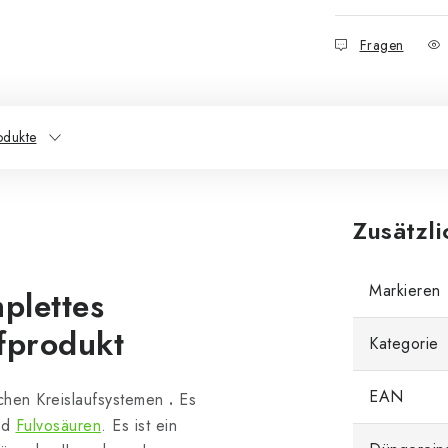
Fragen
odukte
Zusätzl
Markieren
plettes
ffprodukt
Kategorie
EAN
schen Kreislaufsystemen
.
Es
und
Fulvosäuren
. Es ist ein