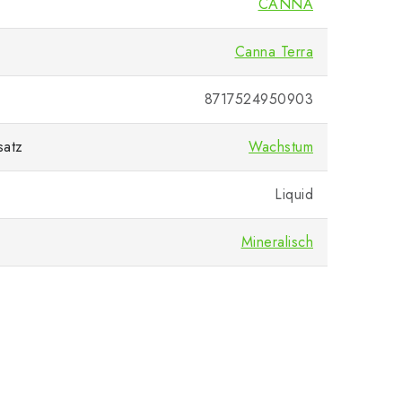
CANNA
Canna Terra
8717524950903
satz
Wachstum
Liquid
Mineralisch