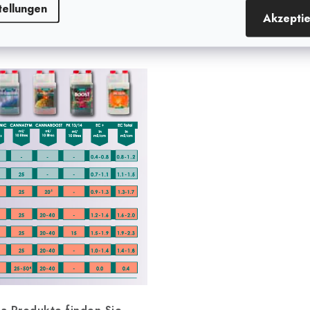
tellungen
Akzepti
e in der