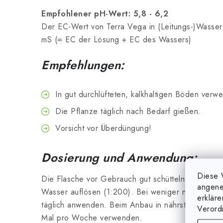
Empfohlener pH-Wert: 5,8 - 6,2
Der EC-Wert von Terra Vega in (Leitungs-)Wasser v
mS (= EC der Lösung + EC des Wassers)
Empfehlungen:
In gut durchlüfteten, kalkhaltigen Böden verw
Die Pflanze täglich nach Bedarf gießen.
Vorsicht vor Überdüngung!
Dosierung und Anwendung:
Diese 
Die Flasche vor Gebrauch gut schütteln. 500 ml d
angene
Wasser auflösen (1:200). Bei weniger nährstoffr
erklär
täglich anwenden. Beim Anbau in nährstoffreiche
Verord
Mal pro Woche verwenden.