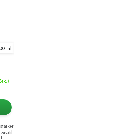
00 ml
1 l
5 l
10 l
Stk.)
sstarker
baustil
...