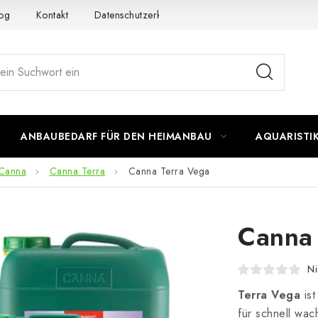
og
Kontakt
Datenschutzerklärung
Impressum
ANBAUBEDARF FÜR DEN HEIMANBAU
AQUARISTI
Canna
Canna Terra
Canna Terra Vega
Canna 
Ni
Terra Vega
is
für schnell wa