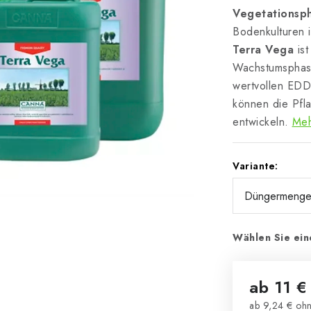
Vegetationsp
Bodenkulturen 
Terra Vega
ist
Wachstumsphase
wertvollen EDD
können die Pfla
entwickeln.
Meh
Variante:
Wählen Sie ein
ab
11 €
ab
9,24 €
ohn