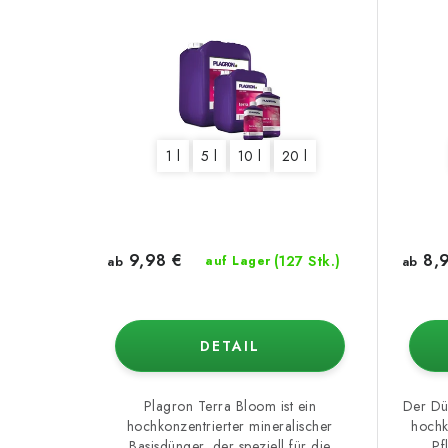
1 l
5 l
10 l
20 l
9,98 €
8,9
(127 Stk.)
ab
auf Lager
ab
DETAIL
Plagron Terra Bloom ist ein
Der Dü
hochkonzentrierter mineralischer
hochk
Basisdünger, der speziell für die
Pf