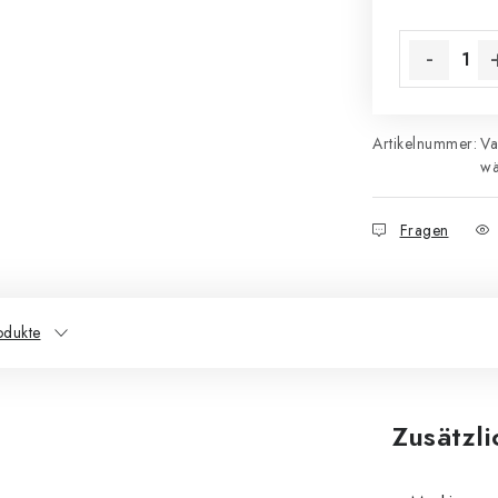
Verkaufsprei
Artikelnummer:
Va
wä
Fragen
odukte
Zusätzl