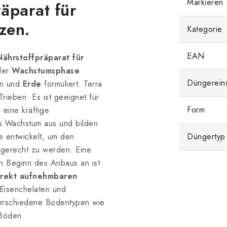
Markieren
äparat für
zen.
Kategorie
EAN
Nährstoffpräparat
für
der
Wachstumsphase
Düngerein
en und
Erde
formuliert. Terra
Trieben. Es ist geeignet für
Form
 eine kräftige
s Wachstum aus und bilden
e entwickelt, um den
Düngertyp
 gerecht zu werden. Eine
n Beginn des Anbaus an ist
rekt aufnehmbaren
isenchelaten und
 verschiedene Bodentypen wie
 Böden.