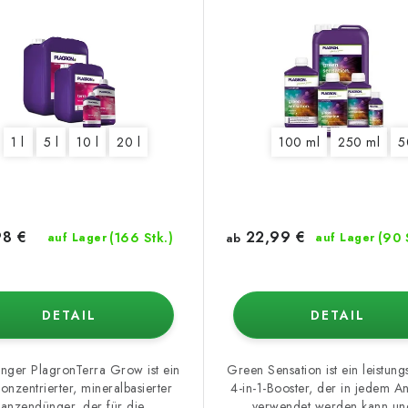
1 l
5 l
10 l
20 l
100 ml
250 ml
5
8 €
22,99 €
(166 Stk.)
(90 
auf Lager
ab
auf Lager
DETAIL
DETAIL
nger PlagronTerra Grow ist ein
Green Sensation ist ein leistung
onzentrierter, mineralbasierter
4-in-1-Booster, der in jedem An
lanzendünger, der für die...
verwendet werden kann und