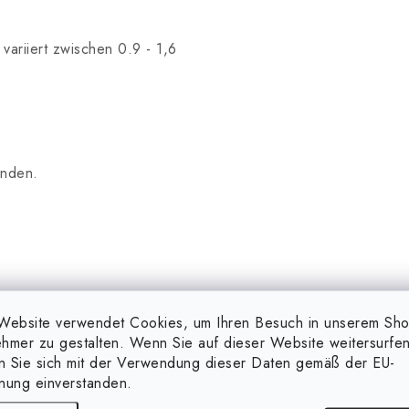
ariiert zwischen 0.9 - 1,6
enden.
Website verwendet Cookies, um Ihren Besuch in unserem Sh
es Konzentrats in 100 l
hmer zu gestalten. Wenn Sie auf dieser Website weitersurfen
eichen Böden die Lösung
en Sie sich mit der Verwendung dieser Daten gemäß der EU-
n Böden die Lösung 1 bis 3
nung einverstanden.