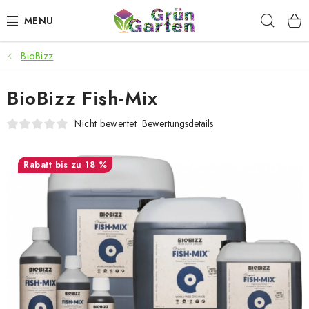
Zum
Such
Inhalt
springen
BioBizz
ANGEBOTE
BioBizz Fish-Mix
LED PFLANZENLAMPEN
Nicht bewertet
Bewertungsdetails
ANBAUBEDARF FÜR DEN HEIMANBAU
bis zu 18 %
AQUARISTIK
MICROGREENS
SMARTER GARTEN
Geschäftsbewertung
Kaufberatung
AGB
Blog
Kontakt
Datenschutzerklärung
Impressum