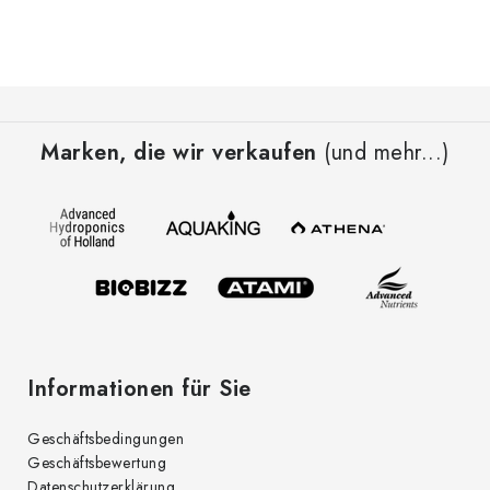
F
u
Marken, die wir verkaufen
(und mehr...)
ß
z
e
i
l
e
Informationen für Sie
Geschäftsbedingungen
Geschäftsbewertung
Datenschutzerklärung