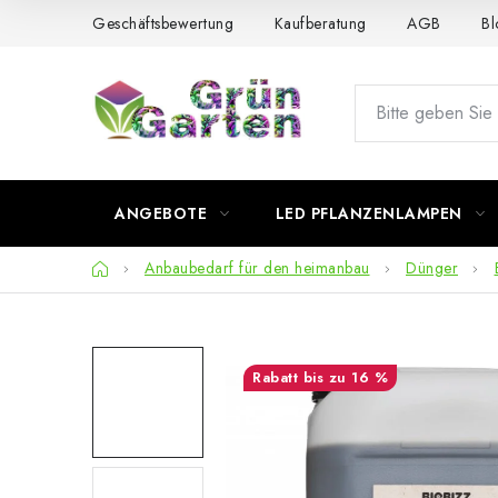
Zum
Geschäftsbewertung
Kaufberatung
AGB
Bl
Inhalt
springen
ANGEBOTE
LED PFLANZENLAMPEN
Startseite
Anbaubedarf für den heimanbau
Dünger
bis zu 16 %