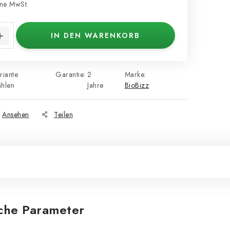
ne MwSt.
s:
IN DEN WARENKORB
riante
Garantie
:
2
Marke:
hlen
Jahre
BioBizz
Ansehen
Teilen
iche Parameter