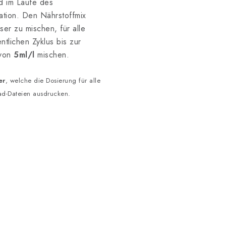
 im Laufe des
tion. Den Nährstoffmix
er zu mischen, für alle
tlichen Zyklus bis zur
 von
5ml/l
mischen.
er
, welche die Dosierung für alle
ad-Dateien ausdrucken.