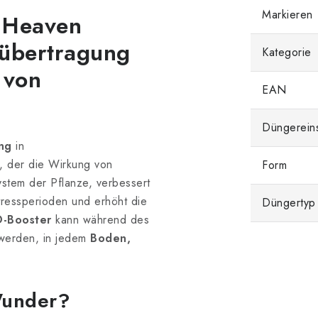
Markieren
o Heaven
fübertragung
Kategorie
 von
EAN
Düngerein
ng
in
r, der die Wirkung von
Form
ystem der Pflanze, verbessert
ressperioden und erhöht die
Düngertyp
O-Booster
kann während des
werden, in jedem
Boden,
Wunder?