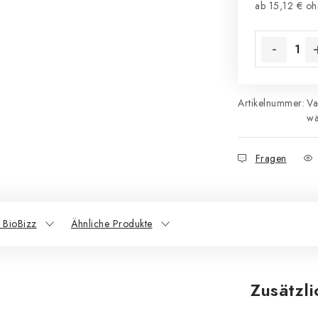
ab
15,12 €
oh
Verkaufsprei
Artikelnummer:
Va
wä
Fragen
 BioBizz
Ähnliche Produkte
Zusätzl