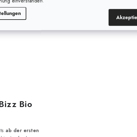
nung einverstanden.
tellungen
Akzepti
Bizz Bio
its
ab der ersten