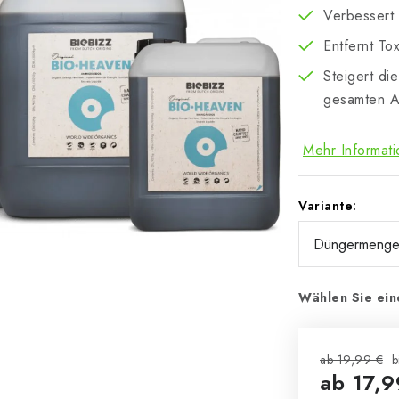
Verbessert 
Entfernt To
Steigert di
gesamten A
Mehr Informat
Variante:
Wählen Sie ein
ab 19,99 €
b
ab
17,9