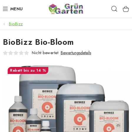
Zum
Such
Inhalt
springen
BioBizz
ANGEBOTE
BioBizz Bio-Bloom
LED PFLANZENLAMPEN
Nicht bewertet
Bewertungsdetails
ANBAUBEDARF FÜR DEN HEIMANBAU
bis zu 14 %
AQUARISTIK
MICROGREENS
SMARTER GARTEN
Geschäftsbewertung
Kaufberatung
AGB
Blog
Kontakt
Datenschutzerklärung
Impressum