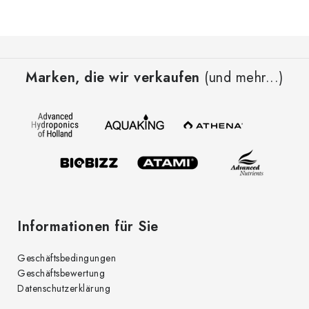
F
u
Marken, die wir verkaufen
(und mehr...)
ß
z
e
i
l
e
Informationen für Sie
Geschäftsbedingungen
Geschäftsbewertung
Datenschutzerklärung