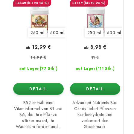
(bis zu 25 %)
(bis zu 28 %)
250 ml
500 ml
1 l
5 l
250 ml
20 l
500 ml
1 l
12,99 €
8,98 €
ab
ab
14,99 €
11 €
(77 Stk.)
(111 Stk.)
auf Lager
auf Lager
DETAIL
DETAIL
B52 enthält eine
Advanced Nutrients Bud
Vitaminformel von B1 und
Candy liefert Pflanzen
B6, die Ihre Pflanze
Kohlenhydrate und
stärker macht, ihr
verbessert den
Wachstum fördert und...
Geschmack.