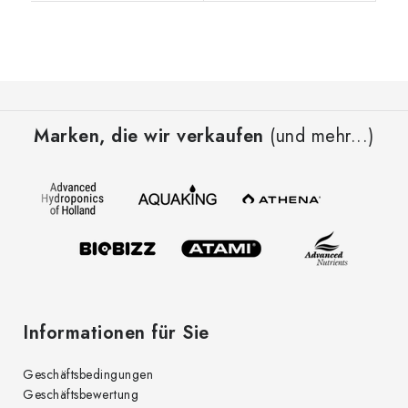
F
u
Marken, die wir verkaufen
(und mehr...)
ß
z
e
i
l
e
Informationen für Sie
Geschäftsbedingungen
Geschäftsbewertung