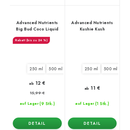
Advanced Nutrients
Advanced Nutrients
Big Bud Coco Liquid
Kushie Kush
(bis zu 24 %)
250 ml
500 ml
1 l
5 l
250 ml
10 l
20 l
500 ml
1 l
12 €
ab
11 €
ab
15,99 €
(9 Stk.)
(1 Stk.)
auf Lager
auf Lager
DETAIL
DETAIL