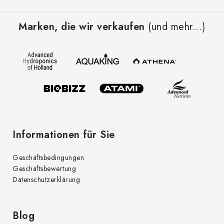
F
u
Marken, die wir verkaufen
(und mehr...)
ß
z
e
i
l
e
Informationen für Sie
Geschäftsbedingungen
Geschäftsbewertung
Datenschutzerklärung
Blog