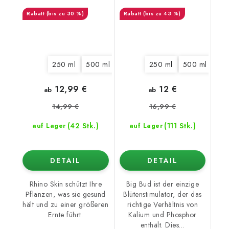
(bis zu 30 %)
(bis zu 43 %)
250 ml
500 ml
1 l
5 l
250 ml
10 l
20 l
500 ml
1 l
12,99 €
12 €
ab
ab
14,99 €
16,99 €
(42 Stk.)
(111 Stk.)
auf Lager
auf Lager
DETAIL
DETAIL
Rhino Skin schützt Ihre
Big Bud ist der einzige
Pflanzen, was sie gesund
Blütenstimulator, der das
hält und zu einer größeren
richtige Verhältnis von
Ernte führt.
Kalium und Phosphor
enthält. Dies...