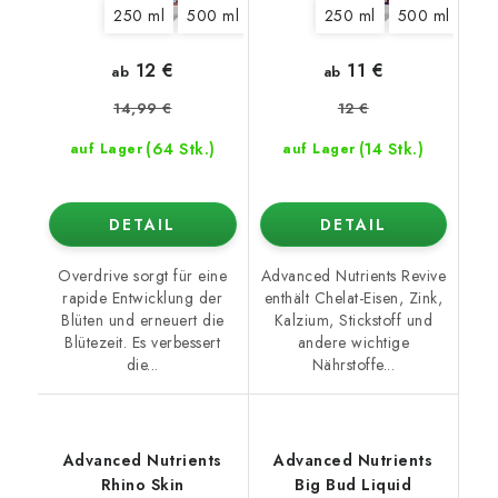
250 ml
500 ml
1 l
5 l
250 ml
10 l
500 ml
1 l
12 €
11 €
ab
ab
14,99 €
12 €
(64 Stk.)
(14 Stk.)
auf Lager
auf Lager
DETAIL
DETAIL
Overdrive sorgt für eine
Advanced Nutrients Revive
rapide Entwicklung der
enthält Chelat-Eisen, Zink,
Blüten und erneuert die
Kalzium, Stickstoff und
Blütezeit. Es verbessert
andere wichtige
die...
Nährstoffe...
Advanced Nutrients
Advanced Nutrients
Rhino Skin
Big Bud Liquid