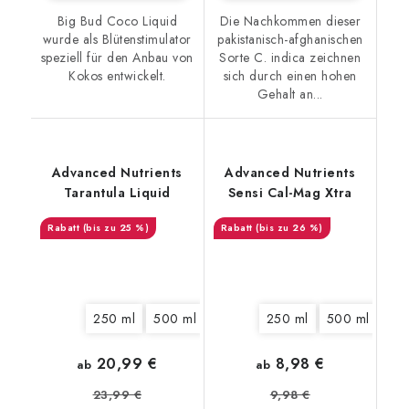
Big Bud Coco Liquid
Die Nachkommen dieser
wurde als Blütenstimulator
pakistanisch-afghanischen
speziell für den Anbau von
Sorte C. indica zeichnen
Kokos entwickelt.
sich durch einen hohen
Gehalt an...
Advanced Nutrients
Advanced Nutrients
Tarantula Liquid
Sensi Cal-Mag Xtra
(bis zu 25 %)
(bis zu 26 %)
250 ml
500 ml
1 l
5 l
250 ml
10 l
20 l
500 ml
1 l
20,99 €
8,98 €
ab
ab
23,99 €
9,98 €