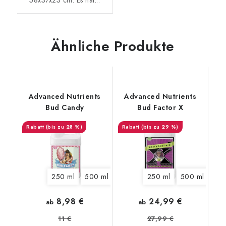
Ähnliche Produkte
Advanced Nutrients
Advanced Nutrients
Bud Candy
Bud Factor X
(bis zu 28 %)
(bis zu 29 %)
250 ml
500 ml
1 l
5 l
250 ml
10 l
20 l
500 ml
1 l
8,98 €
24,99 €
ab
ab
11 €
27,99 €