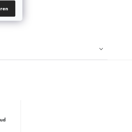
eren
Bud