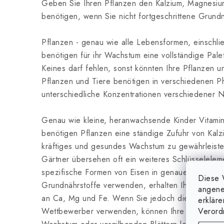
Geben Sie Ihren Pflanzen den Kalzium, Magnesiu
benötigen, wenn Sie nicht fortgeschrittene Grund
Pflanzen - genau wie alle Lebensformen, einschli
benötigen für ihr Wachstum eine vollständige Pal
Keines darf fehlen, sonst könnten Ihre Pflanzen u
Pflanzen und Tiere benötigen in verschiedenen Ph
unterschiedliche Konzentrationen verschiedener N
Genau wie kleine, heranwachsende Kinder Vitamin
benötigen Pflanzen eine ständige Zufuhr von Kal
kräftiges und gesundes Wachstum zu gewährleiste
Gärtner übersehen oft ein weiteres Schlüsselelem
spezifische Formen von Eisen in genauen Verhält
Diese 
Grundnährstoffe verwenden, erhalten Ihre Pflanze
angene
an Ca, Mg und Fe. Wenn Sie jedoch die Grundnäh
erklär
Verord
Wettbewerber verwenden, können Ihre Pflanzen u