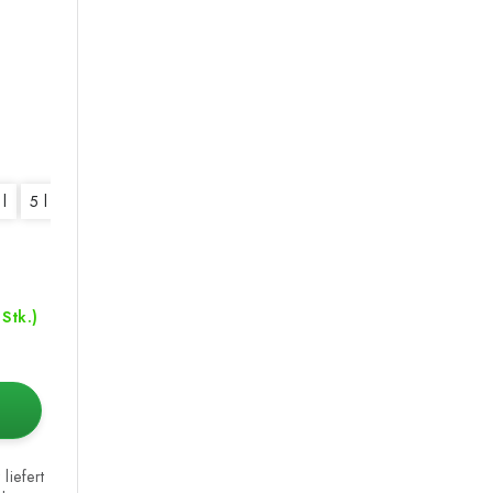
 l
5 l
10 l
20 l
 Stk.)
liefert