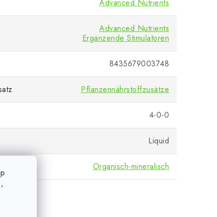
Advanced Nutrients
Advanced Nutrients
Ergänzende Stimulatoren
8435679003748
satz
Pflanzennährstoffzusätze
4-0-0
Liquid
Organisch-mineralisch
op
,