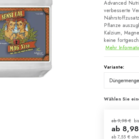
Advanced Nutri
verbesserte Ve
Nährstoffzusatz
Pflanze auszug
Kalzium, Magne
keine fortgesc
Mehr Informat
Variante:
Wählen Sie ein
ab 9,98 €
bi
ab
8,98
ab
7,55 €
ohn