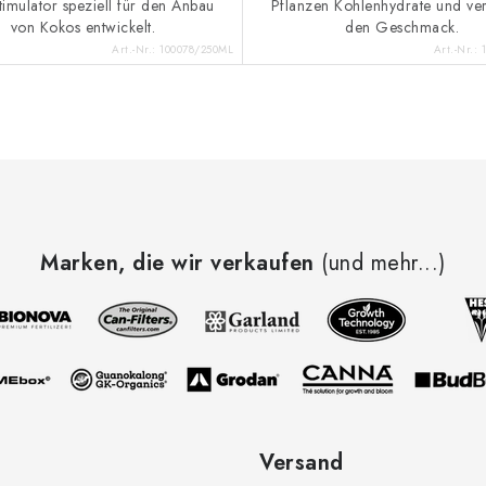
timulator speziell für den Anbau
Pflanzen Kohlenhydrate und ver
von Kokos entwickelt.
den Geschmack.
Art.-Nr.:
100078/250ML
Art.-Nr.:
Marken, die wir verkaufen
(und mehr...)
Versand