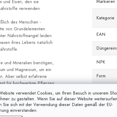
Markieren
m und Eisen, den sie
nährstoffe verwenden.
Kategorie
eßlich des Menschen -
ette von Grundelementen.
EAN
nter Nährstoffmangel leiden.
asen ihres Lebens natürlich
Düngerein
ährstoffe.
NPK
e und Mineralien benötigen,
zium und Magnesium, um ein
Form
n. Aber selbst erfahrene
ent für hochwertige Pflanzen:
Düngertyp
nissen. Wenn Sie unsere
Website verwendet Cookies, um Ihren Besuch in unserem Sh
n bereits die richtige Menge
hmer zu gestalten. Wenn Sie auf dieser Website weitersurfen
rstoffe unserer
en Sie sich mit der Verwendung dieser Daten gemäß der EU-
nung einverstanden.
nter verlangsamtem