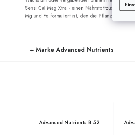
Wachstum oder vergilbenden Blättern leiden. In d
Eins
Sensi Cal Mag Xtra - einen Nährstoffzusatz, der m
Mg und Fe formuliert ist, den die Pflanzen benöti
Marke Advanced Nutrients
Advanced Nutrients B-52
Adva