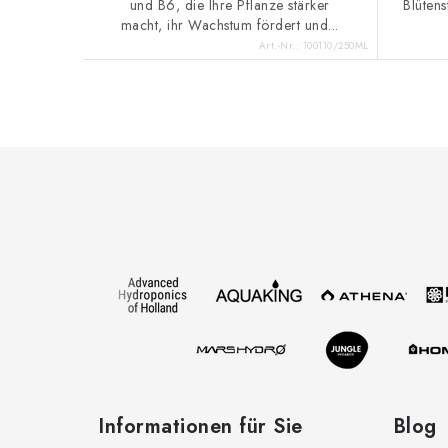
und B6, die Ihre Pflanze stärker
Blütens
macht, ihr Wachstum fördert und...
Art.-Nr.:
100110/250ML
F
u
ß
z
e
i
l
e
Informationen für Sie
Blog