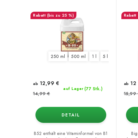
(bis zu 25 %)
250 ml
500 ml
1 l
5 l
20 l
12,99 €
12 
ab
ab
(77 Stk.)
auf Lager
14,99 €
15,99
DETAIL
B52 enthält eine Vitaminformel von B1
Big