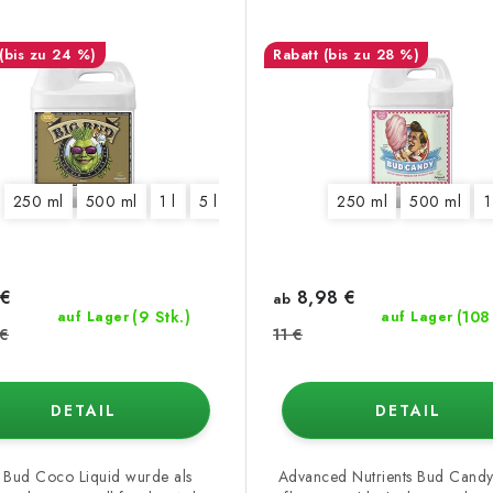
(bis zu 24 %)
(bis zu 28 %)
250 ml
500 ml
1 l
5 l
10 l
20 l
250 ml
500 ml
1
€
8,98 €
ab
(9 Stk.)
(108
auf Lager
auf Lager
 €
11 €
DETAIL
DETAIL
 Bud Coco Liquid wurde als
Advanced Nutrients Bud Candy 