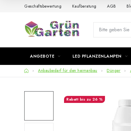
Zum
Geschäftsbewertung
Kaufberatung
AGB
Bl
Inhalt
springen
ANGEBOTE
LED PFLANZENLAMPEN
Startseite
Anbaubedarf für den heimanbau
Dünger
bis zu 26 %