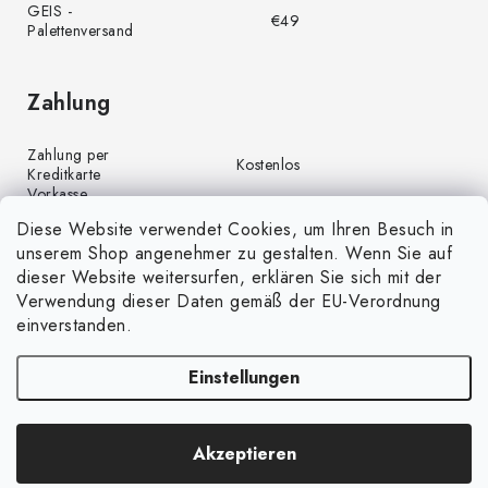
GEIS -
€49
Palettenversand
Zahlung
Zahlung per
Kostenlos
Kreditkarte
Vorkasse
Kostenlos
(Banküberweisung)
Diese Website verwendet Cookies, um Ihren Besuch in
Zahlung per PayPal
Kostenlos
unserem Shop angenehmer zu gestalten. Wenn Sie auf
Nachnahme
€4,00
dieser Website weitersurfen, erklären Sie sich mit der
Verwendung dieser Daten gemäß der EU-Verordnung
einverstanden.
Einstellungen
Copyright 2026
GrünGarten.de
. Alle Rechte vorbehalten.
Cookie-
Akzeptieren
Einstellungen ändern
Erstellt von Shoptet