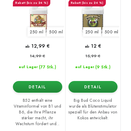
(bis zu 24 %)
(bis zu 24 %)
250 ml
500 ml
1 l
5 l
250 ml
20 l
500 ml
1 l
12,99 €
12 €
ab
ab
14,99 €
15,99 €
(77 Stk.)
(9 Stk.)
auf Lager
auf Lager
DETAIL
DETAIL
B52 enthält eine
Big Bud Coco Liquid
Vitaminformel von B1 und
wurde als Blütenstimulator
B6, die Ihre Pflanze
speziell für den Anbau von
stärker macht, ihr
Kokos entwickelt.
Wachstum fördert und...