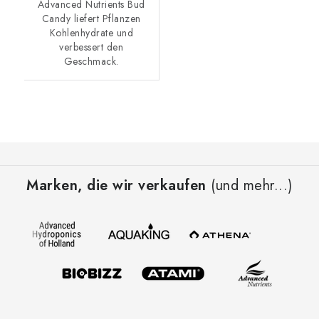
Advanced Nutrients Bud
Candy liefert Pflanzen
Kohlenhydrate und
verbessert den
Geschmack.
F
u
Marken, die wir verkaufen
(und mehr...)
ß
z
e
i
l
e