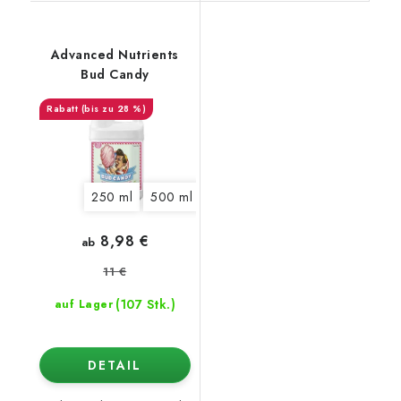
Advanced Nutrients
Bud Candy
(bis zu 28 %)
250 ml
500 ml
1 l
5 l
10 l
20 l
8,98 €
ab
11 €
(107 Stk.)
auf Lager
DETAIL