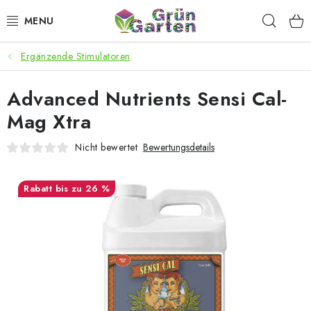
Zum
Such
Inhalt
springen
Ergänzende Stimulatoren
ANGEBOTE
Advanced Nutrients Sensi Cal-
LED PFLANZENLAMPEN
Mag Xtra
ANBAUBEDARF FÜR DEN HEIMANBAU
Nicht bewertet
Bewertungsdetails
AQUARISTIK
bis zu 26 %
MICROGREENS
SMARTER GARTEN
Geschäftsbewertung
Kaufberatung
AGB
Blog
Kontakt
Datenschutzerklärung
Impressum