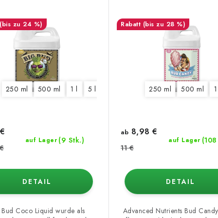
(bis zu 24 %)
(bis zu 28 %)
250 ml
500 ml
1 l
5 l
10 l
20 l
250 ml
500 ml
1
€
8,98 €
ab
(9 Stk.)
(108
auf Lager
auf Lager
 €
11 €
DETAIL
DETAIL
 Bud Coco Liquid wurde als
Advanced Nutrients Bud Candy 