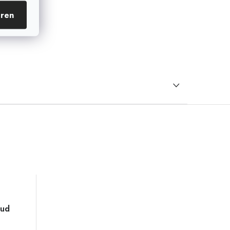
eren
Bud