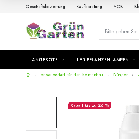
Zum
Geschäftsbewertung
Kaufberatung
AGB
Bl
Inhalt
springen
ANGEBOTE
LED PFLANZENLAMPEN
Startseite
Anbaubedarf für den heimanbau
Dünger
bis zu 26 %