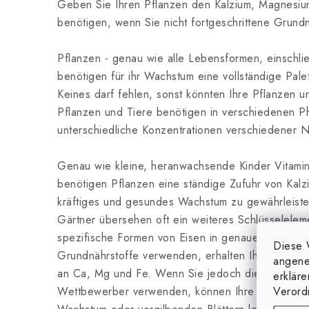
Geben Sie Ihren Pflanzen den Kalzium, Magnesiu
benötigen, wenn Sie nicht fortgeschrittene Grund
Pflanzen - genau wie alle Lebensformen, einschli
benötigen für ihr Wachstum eine vollständige Pal
Keines darf fehlen, sonst könnten Ihre Pflanzen u
Pflanzen und Tiere benötigen in verschiedenen Ph
unterschiedliche Konzentrationen verschiedener N
Genau wie kleine, heranwachsende Kinder Vitamin
benötigen Pflanzen eine ständige Zufuhr von Kal
kräftiges und gesundes Wachstum zu gewährleiste
Gärtner übersehen oft ein weiteres Schlüsselelem
spezifische Formen von Eisen in genauen Verhält
Diese 
Grundnährstoffe verwenden, erhalten Ihre Pflanze
angene
an Ca, Mg und Fe. Wenn Sie jedoch die Grundnäh
erklär
Verord
Wettbewerber verwenden, können Ihre Pflanzen u