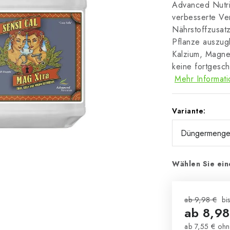
Advanced Nutri
verbesserte Ve
Nährstoffzusatz
Pflanze auszug
Kalzium, Magne
keine fortgesc
Mehr Informat
Variante:
Wählen Sie ein
ab 9,98 €
bi
ab
8,98
ab
7,55 €
ohn