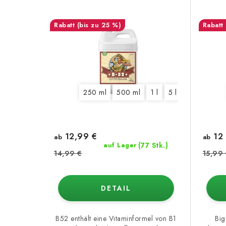
(bis zu 25 %)
250 ml
500 ml
1 l
5 l
20 l
12,99 €
12 
ab
ab
(77 Stk.)
auf Lager
14,99 €
15,99
DETAIL
B52 enthält eine Vitaminformel von B1
Big