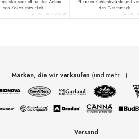
timulator speziell für den Anbau
Pflanzen Kohlenhydrate und ver
von Kokos entwickelt.
den Geschmack.
Art.-Nr.:
100078/250ML
Art.-Nr.:
Marken, die wir verkaufen
(und mehr...)
Versand