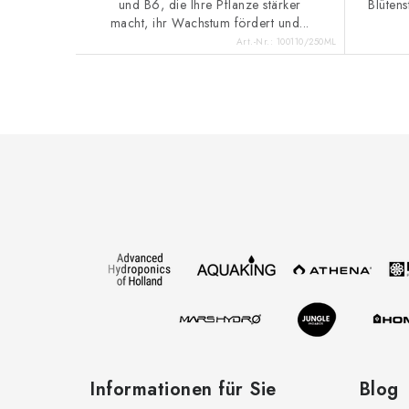
und B6, die Ihre Pflanze stärker
Blütens
macht, ihr Wachstum fördert und...
Art.-Nr.:
100110/250ML
F
u
ß
z
e
i
l
e
Informationen für Sie
Blog