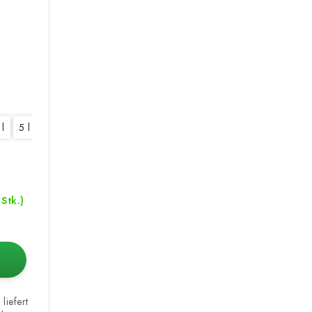
 l
5 l
10 l
20 l
 Stk.)
liefert