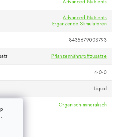
Advanced Nutrients
Advanced Nutrients
Ergänzende Stimulatoren
8435679003793
satz
Pflanzennährstoffzusätze
4-0-0
Liquid
Organisch-mineralisch
op
,