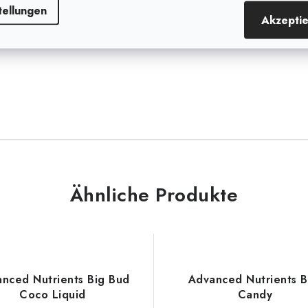
iesem Fall verwenden Sie
tellungen
it einem Verhältnis von Ca,
Akzepti
gen.
Ähnliche Produkte
nced Nutrients Big Bud
Advanced Nutrients 
Coco Liquid
Candy