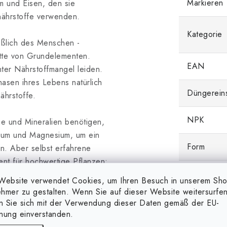
Markieren
m und Eisen, den sie
nährstoffe verwenden.
Kategorie
eßlich des Menschen -
ette von Grundelementen.
EAN
nter Nährstoffmangel leiden.
asen ihres Lebens natürlich
Düngerein
ährstoffe.
NPK
e und Mineralien benötigen,
zium und Magnesium, um ein
Form
n. Aber selbst erfahrene
ent für hochwertige Pflanzen:
Düngertyp
nissen. Wenn Sie unsere
Website verwendet Cookies, um Ihren Besuch in unserem Sh
n bereits die richtige Menge
hmer zu gestalten. Wenn Sie auf dieser Website weitersurfen
rstoffe unserer
en Sie sich mit der Verwendung dieser Daten gemäß der EU-
nung einverstanden.
nter verlangsamtem