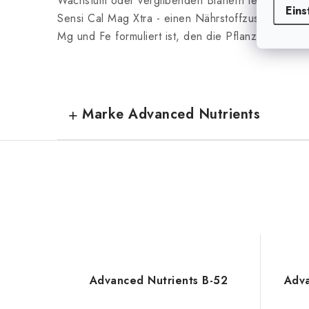
Wachstum oder vergilbenden Blättern leiden. In d
Eins
Sensi Cal Mag Xtra - einen Nährstoffzusatz, der m
Mg und Fe formuliert ist, den die Pflanzen benöti
Marke Advanced Nutrients
Advanced Nutrients B-52
Adva